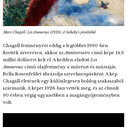
Marc Chagall: Les Amoureux (1928). A Sotheby’s jóvoltából
Chagall festményért eddig a legtöbbet 1990-ben
fizették árverésen, akkor az
Anniversaire
című képe 14,9
millió dollárért kelt el. A kedden eladott
Les
Amoureux
című olajfestmény a művészt és múzsáját,
Bella Rosenfeldet ábrázolja szerelmespárként. A kép
Chagall életének egy különlegesen boldog szakaszából
származik. A képet 1928-ban vették meg, és az elmúlt
90 évben végig ugyanebben a magángyűjteményben
volt.