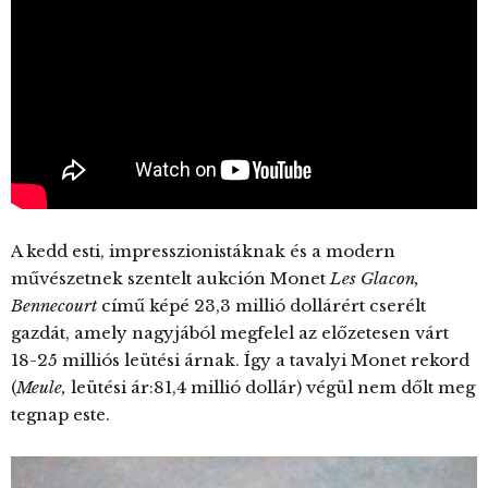
A kedd esti, impresszionistáknak és a modern
művészetnek szentelt aukción Monet
Les Glacon,
Bennecourt
című képé 23,3 millió dollárért cserélt
gazdát, amely nagyjából megfelel az előzetesen várt
18-25 milliós leütési árnak. Így a tavalyi Monet rekord
(
Meule,
leütési ár:81,4 millió dollár) végül nem dőlt meg
tegnap este.