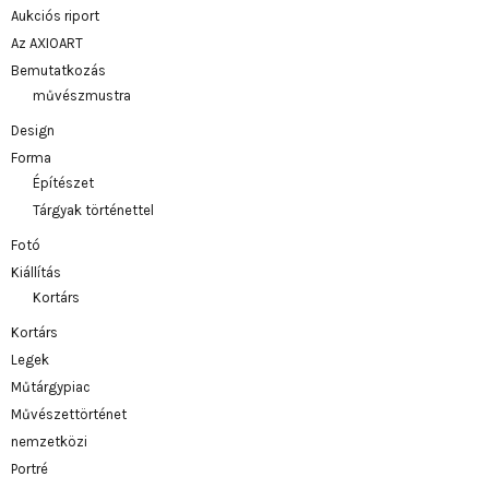
Aukciós riport
Az AXIOART
Bemutatkozás
művészmustra
Design
Forma
Építészet
Tárgyak történettel
Fotó
Kiállítás
Kortárs
Kortárs
Legek
Műtárgypiac
Művészettörténet
nemzetközi
Portré