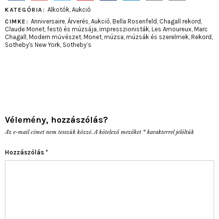
Alkotók
,
Aukció
KATEGÓRIA:
Anniversaire
,
Árverés
,
Aukció
,
Bella Rosenfeld
,
Chagall rekord
,
CIMKE:
Claude Monet
,
festő és múzsája
,
impresszionisták
,
Les Amoureux
,
Marc
Chagall
,
Modern művészet
,
Monet
,
múzsa
,
múzsák és szerelmek
,
Rekord
,
Sotheby's New York
,
Sotheby’s
Vélemény, hozzászólás?
Az e-mail címet nem tesszük közzé.
A kötelező mezőket
*
karakterrel jelöltük
Hozzászólás
*