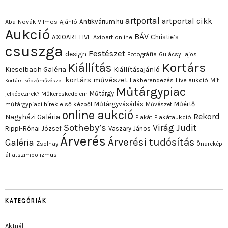
artportal
artportal cikk
Antikvárium.hu
Aba-Novák Vilmos
Ajánló
Aukció
BÁV
AXIOART LIVE
Christie’s
Axioart online
csuszga
Festészet
design
Fotográfia
Gulácsy Lajos
Kortárs
Kiállítás
Kieselbach Galéria
Kiállításajánló
kortárs művészet
Lakberendezés
Live aukció
Mit
Kortárs képzőművészet
Műtárgypiac
Műtárgy
jelképeznek?
Műkereskedelem
Műtárgyvásárlás
Műértő
műtárgypiaci hírek első kézből
Művészet
online aukció
Rekord
Nagyházi Galéria
Plakát
Plakátaukció
Sotheby’s
Virág Judit
Rippl-Rónai József
Vaszary János
Árverés
Árverési tudósítás
Galéria
Zsolnay
Önarckép
állatszimbolizmus
KATEGÓRIÁK
Aktuál