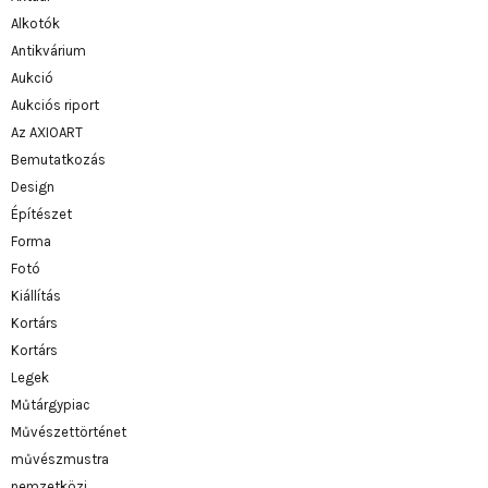
Alkotók
Antikvárium
Aukció
Aukciós riport
Az AXIOART
Bemutatkozás
Design
Építészet
Forma
Fotó
Kiállítás
Kortárs
Kortárs
Legek
Műtárgypiac
Művészettörténet
művészmustra
nemzetközi