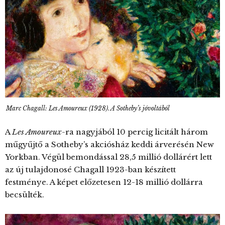
Marc Chagall: Les Amoureux (1928). A Sotheby’s jóvoltából
A
Les Amoureux-
ra nagyjából 10 percig licitált három
műgyűjtő a Sotheby’s akciósház keddi árverésén New
Yorkban. Végül bemondással 28,5 millió dollárért lett
az új tulajdonosé Chagall 1923-ban készített
festménye. A képet előzetesen 12-18 millió dollárra
becsülték.