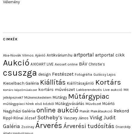
Vélemény
CIMKÉK
artportal
artportal cikk
Antikvárium.hu
Aba-Novák Vilmos
Ajánló
Aukció
BÁV
AXIOART LIVE
Christie’s
Axioart online
csuszga
Festészet
design
Fotográfia
Gulácsy Lajos
Kortárs
Kiállítás
Kieselbach Galéria
Kiállításajánló
kortárs művészet
Lakberendezés
Live aukció
Mit
Kortárs képzőművészet
Műtárgypiac
Műtárgy
jelképeznek?
Műkereskedelem
Műtárgyvásárlás
Műértő
műtárgypiaci hírek első kézből
Művészet
online aukció
Rekord
Nagyházi Galéria
Plakát
Plakátaukció
Sotheby’s
Virág Judit
Rippl-Rónai József
Vaszary János
Árverés
Árverési tudósítás
Galéria
Zsolnay
Önarckép
állatszimbolizmus