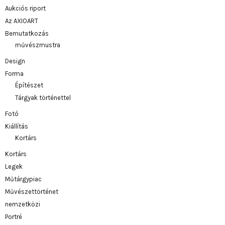
Aukciós riport
Az AXIOART
Bemutatkozás
művészmustra
Design
Forma
Építészet
Tárgyak történettel
Fotó
Kiállítás
Kortárs
Kortárs
Legek
Műtárgypiac
Művészettörténet
nemzetközi
Portré