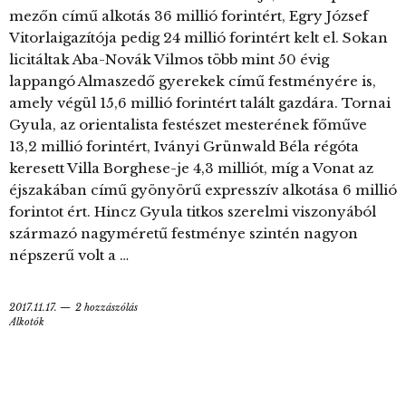
mezőn című alkotás 36 millió forintért, Egry József
Vitorlaigazítója pedig 24 millió forintért kelt el. Sokan
licitáltak Aba-Novák Vilmos több mint 50 évig
lappangó Almaszedő gyerekek című festményére is,
amely végül 15,6 millió forintért talált gazdára. Tornai
Gyula, az orientalista festészet mesterének főműve
13,2 millió forintért, Iványi Grünwald Béla régóta
keresett Villa Borghese-je 4,3 milliót, míg a Vonat az
éjszakában című gyönyörű expresszív alkotása 6 millió
forintot ért. Hincz Gyula titkos szerelmi viszonyából
származó nagyméretű festménye szintén nagyon
népszerű volt a …
2017.11.17.
2 hozzászólás
Alkotók