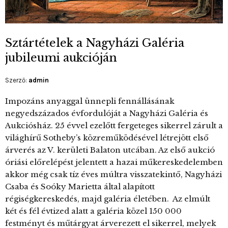
Sztártételek a Nagyházi Galéria
jubileumi aukcióján
Szerző:
admin
Impozáns anyaggal ünnepli fennállásának
negyedszázados évfordulóját a Nagyházi Galéria és
Aukciósház. 25 évvel ezelőtt fergeteges sikerrel zárult a
világhírű Sotheby’s közreműködésével létrejött első
árverés az V. kerületi Balaton utcában. Az első aukció
óriási előrelépést jelentett a hazai műkereskedelemben
akkor még csak tíz éves múltra visszatekintő, Nagyházi
Csaba és Soóky Marietta által alapított
régiségkereskedés, majd galéria életében. Az elmúlt
két és fél évtized alatt a galéria közel 150 000
festményt és műtárgyat árverezett el sikerrel, melyek