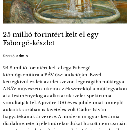
25 millió forintért kelt el egy
Fabergé-készlet
Szerző:
admin
25,2 millió forintért kelt el egy Fabergé
kiöntőgarnitúra a BÁV őszi aukcióján. Ezzel
kétségkívül ez lett az idei szezon legdrágább műtárgya.
A BÁV művészeti aukciói az ékszerektől a műtárgyakon
át a festményekig az alkotások széles spektrumát
vonultatják fel. A jövőre 100 éves jubileumát ünneplő
aukciók sorában is kivételes volt Gádor István
hagyatékának árverése. A modern magyar kerámia
diadalmenete új életműrekordokat hozott nem csupán