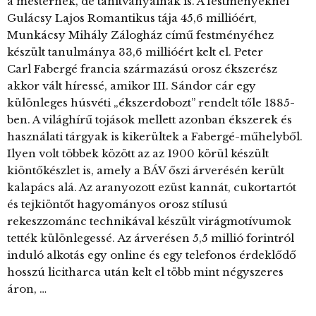
a mesternek, de tanítványainak is. A festményeknél
Gulácsy Lajos Romantikus tája 45,6 millióért,
Munkácsy Mihály Zálogház című festményéhez
készült tanulmánya 33,6 millióért kelt el. Peter
Carl Fabergé francia származású orosz ékszerész
akkor vált híressé, amikor III. Sándor cár egy
különleges húsvéti „ékszerdobozt” rendelt tőle 1885-
ben. A világhírű tojások mellett azonban ékszerek és
használati tárgyak is kikerültek a Fabergé-műhelyből.
Ilyen volt többek között az az 1900 körül készült
kiöntőkészlet is, amely a BÁV őszi árverésén került
kalapács alá. Az aranyozott ezüst kannát, cukortartót
és tejkiöntőt hagyományos orosz stílusú
rekeszzománc technikával készült virágmotívumok
tették különlegessé. Az árverésen 5,5 millió forintról
induló alkotás egy online és egy telefonos érdeklődő
hosszú licitharca után kelt el több mint négyszeres
áron, …