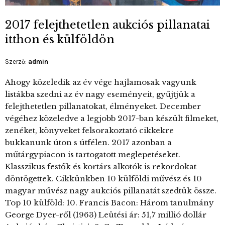
2017 felejthetetlen aukciós pillanatai
itthon és külföldön
Szerző:
admin
Ahogy közeledik az év vége hajlamosak vagyunk
listákba szedni az év nagy eseményeit, gyűjtjük a
felejthetetlen pillanatokat, élményeket. December
végéhez közeledve a legjobb 2017-ban készült filmeket,
zenéket, könyveket felsorakoztató cikkekre
bukkanunk úton s útfélen. 2017 azonban a
műtárgypiacon is tartogatott meglepetéseket.
Klasszikus festők és kortárs alkotók is rekordokat
döntögettek. Cikkünkben 10 külföldi művész és 10
magyar művész nagy aukciós pillanatát szedtük össze.
Top 10 külföld: 10. Francis Bacon: Három tanulmány
George Dyer-ről (1963) Leütési ár: 51,7 millió dollár