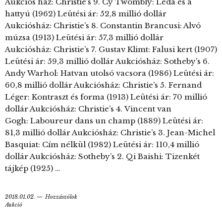
Aukciós ház: Christie’s 9. Cy Twombly: Léda és a
hattyú (1962) Leütési ár: 52,8 millió dollár
Aukciósház: Christie’s 8. Constantin Brancusi: Alvó
múzsa (1913) Leütési ár: 57,3 millió dollár
Aukciósház: Christie’s 7. Gustav Klimt: Falusi kert (1907)
Leütési ár: 59,3 millió dollár Aukciósház: Sotheby’s 6.
Andy Warhol: Hatvan utolsó vacsora (1986) Leütési ár:
60,8 millió dollár Aukciósház: Christie’s 5. Fernand
Léger: Kontraszt és forma (1913) Leütési ár: 70 millió
dollár Aukciósház: Christie’s 4. Vincent van
Gogh: Laboureur dans un champ (1889) Leütési ár:
81,3 millió dollár Aukciósház: Christie’s 3. Jean-Michel
Basquiat: Cím nélkül (1982) Leütési ár: 110,4 millió
dollár Aukciósház: Sotheby’s 2. Qi Baishi: Tizenkét
tájkép (1925) …
2018.01.02.
Hozzászólok
Aukció