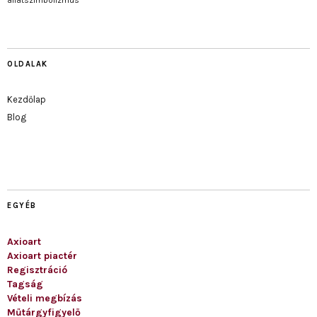
OLDALAK
Kezdőlap
Blog
EGYÉB
Axioart
Axioart piactér
Regisztráció
Tagság
Vételi megbízás
Műtárgyfigyelő