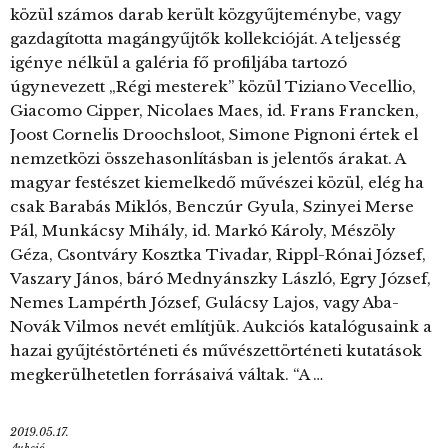
közül számos darab került közgyűjteménybe, vagy
gazdagította magángyűjtők kollekcióját. A teljesség
igénye nélkül a galéria fő profiljába tartozó
úgynevezett „Régi mesterek” közül Tiziano Vecellio,
Giacomo Cipper, Nicolaes Maes, id. Frans Francken,
Joost Cornelis Droochsloot, Simone Pignoni értek el
nemzetközi összehasonlításban is jelentős árakat. A
magyar festészet kiemelkedő művészei közül, elég ha
csak Barabás Miklós, Benczúr Gyula, Szinyei Merse
Pál, Munkácsy Mihály, id. Markó Károly, Mészöly
Géza, Csontváry Kosztka Tivadar, Rippl-Rónai József,
Vaszary János, báró Mednyánszky László, Egry József,
Nemes Lampérth József, Gulácsy Lajos, vagy Aba-
Novák Vilmos nevét említjük. Aukciós katalógusaink a
hazai gyűjtéstörténeti és művészettörténeti kutatások
megkerülhetetlen forrásaivá váltak. “A …
2019.05.17.