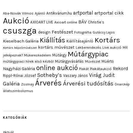
artportal
artportal cikk
Antikvárium.hu
Aba-Novák Vilmos
Ajánló
Aukció
BÁV
AXIOART LIVE
Christie’s
Axioart online
csuszga
Festészet
design
Fotográfia
Gulácsy Lajos
Kortárs
Kiállítás
Kieselbach Galéria
Kiállításajánló
kortárs művészet
Lakberendezés
Live aukció
Mit
Kortárs képzőművészet
Műtárgypiac
Műtárgy
jelképeznek?
Műkereskedelem
Műtárgyvásárlás
Műértő
műtárgypiaci hírek első kézből
Művészet
online aukció
Rekord
Nagyházi Galéria
Plakát
Plakátaukció
Sotheby’s
Virág Judit
Rippl-Rónai József
Vaszary János
Árverés
Árverési tudósítás
Galéria
Zsolnay
Önarckép
állatszimbolizmus
KATEGÓRIÁK
Aktuál