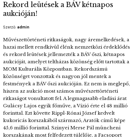
Rekord leütések a BÁV kétnapos
aukcióján!
Szerző:
admin
Művészettörténeti ritkaságok, nagy áremelkedések, a
hazai mellett rendkívül élénk nemzetközi érdeklődés
és rekord leütések jellemezték a BÁV őszi, kétnapos
aukcióját, amelyet teltházas közönség előtt tartottak a
MOM Kulturális Központban. Rekordszámú
közönséget vonzottak és nagyon jól mentek a
festmények a BÁV őszi aukcióján. Ez nem is meglepő,
hiszen az aukció most számos művészettörténeti
ritkaságot vonultatott fel. A legmagasabb eladási árat
Gulácsy Lajos egyik főműve, a Vízió érte el 48 millió
forinttal. Ezt követte Rippl-Rónai József kedvelt
kukoricás korszakából származó, Aratók című képe
45,6 millió forinttal. Szinyei Merse Pál müncheni
korszakának most felfedezett túlélője, a Facsoport