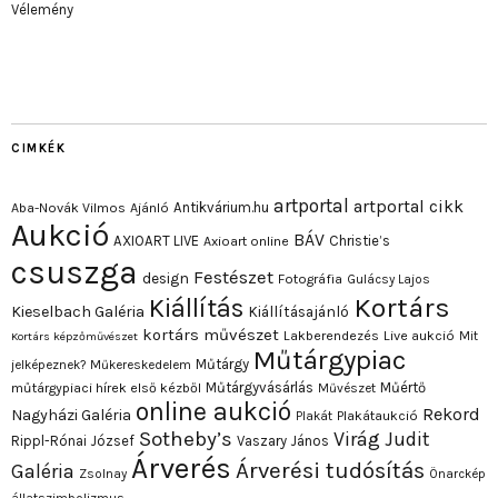
Vélemény
CIMKÉK
artportal
artportal cikk
Antikvárium.hu
Aba-Novák Vilmos
Ajánló
Aukció
BÁV
AXIOART LIVE
Christie’s
Axioart online
csuszga
Festészet
design
Fotográfia
Gulácsy Lajos
Kortárs
Kiállítás
Kieselbach Galéria
Kiállításajánló
kortárs művészet
Lakberendezés
Live aukció
Mit
Kortárs képzőművészet
Műtárgypiac
Műtárgy
jelképeznek?
Műkereskedelem
Műtárgyvásárlás
Műértő
műtárgypiaci hírek első kézből
Művészet
online aukció
Rekord
Nagyházi Galéria
Plakát
Plakátaukció
Sotheby’s
Virág Judit
Rippl-Rónai József
Vaszary János
Árverés
Árverési tudósítás
Galéria
Zsolnay
Önarckép
állatszimbolizmus