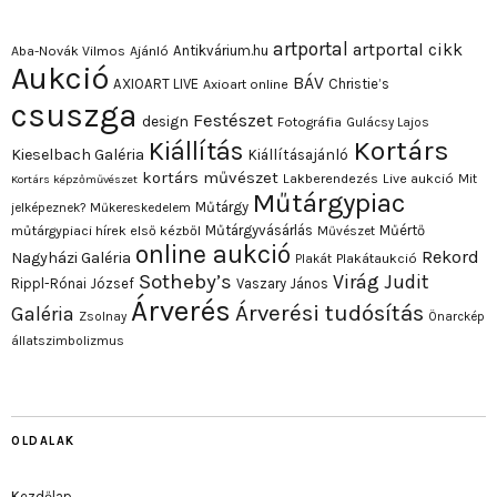
artportal
artportal cikk
Antikvárium.hu
Aba-Novák Vilmos
Ajánló
Aukció
BÁV
AXIOART LIVE
Christie’s
Axioart online
csuszga
Festészet
design
Fotográfia
Gulácsy Lajos
Kortárs
Kiállítás
Kieselbach Galéria
Kiállításajánló
kortárs művészet
Lakberendezés
Live aukció
Mit
Kortárs képzőművészet
Műtárgypiac
Műtárgy
jelképeznek?
Műkereskedelem
Műtárgyvásárlás
Műértő
műtárgypiaci hírek első kézből
Művészet
online aukció
Rekord
Nagyházi Galéria
Plakát
Plakátaukció
Sotheby’s
Virág Judit
Rippl-Rónai József
Vaszary János
Árverés
Árverési tudósítás
Galéria
Zsolnay
Önarckép
állatszimbolizmus
OLDALAK
Kezdőlap