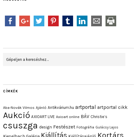
CÍMKÉK
artportal
artportal cikk
Antikvárium.hu
Aba-Novák Vilmos
Ajánló
Aukció
BÁV
AXIOART LIVE
Christie’s
Axioart online
csuszga
Festészet
design
Fotográfia
Gulácsy Lajos
Kortárs
Kiállítás
Kieselbach Galéria
Kiállításajánló