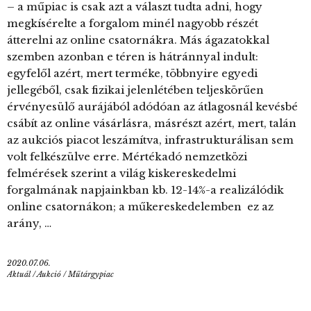
– a műpiac is csak azt a választ tudta adni, hogy
megkísérelte a forgalom minél nagyobb részét
átterelni az online csatornákra. Más ágazatokkal
szemben azonban e téren is hátránnyal indult:
egyfelől azért, mert terméke, többnyire egyedi
jellegéből, csak fizikai jelenlétében teljeskörűen
érvényesülő aurájából adódóan az átlagosnál kevésbé
csábít az online vásárlásra, másrészt azért, mert, talán
az aukciós piacot leszámítva, infrastrukturálisan sem
volt felkészülve erre. Mértékadó nemzetközi
felmérések szerint a világ kiskereskedelmi
forgalmának napjainkban kb. 12-14%-a realizálódik
online csatornákon; a műkereskedelemben ez az
arány, …
2020.07.06.
Aktuál
/
Aukció
/
Műtárgypiac