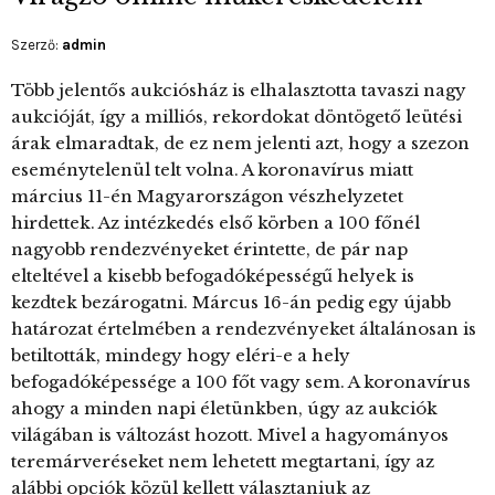
Szerző:
admin
Több jelentős aukciósház is elhalasztotta tavaszi nagy
aukcióját, így a milliós, rekordokat döntögető leütési
árak elmaradtak, de ez nem jelenti azt, hogy a szezon
eseménytelenül telt volna. A koronavírus miatt
március 11-én Magyarországon vészhelyzetet
hirdettek. Az intézkedés első körben a 100 főnél
nagyobb rendezvényeket érintette, de pár nap
elteltével a kisebb befogadóképességű helyek is
kezdtek bezárogatni. Márcus 16-án pedig egy újabb
határozat értelmében a rendezvényeket általánosan is
betiltották, mindegy hogy eléri-e a hely
befogadóképessége a 100 főt vagy sem. A koronavírus
ahogy a minden napi életünkben, úgy az aukciók
világában is változást hozott. Mivel a hagyományos
teremárveréseket nem lehetett megtartani, így az
alábbi opciók közül kellett választaniuk az