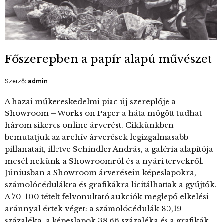
Főszerepben a papír alapú művészet
Szerző:
admin
A hazai műkereskedelmi piac új szereplője a
Showroom – Works on Paper a háta mögött tudhat
három sikeres online árverést. Cikkünkben
bemutatjuk az archív árverések legizgalmasabb
pillanatait, illetve Schindler András, a galéria alapítója
mesél nekünk a Showroomról és a nyári tervekről.
Júniusban a Showroom árverésein képeslapokra,
számolócédulákra és grafikákra licitálhattak a gyűjtők.
A 70-100 tételt felvonultató aukciók meglepő elkelési
aránnyal értek véget: a számolócédulák 80,19
százaléka, a képeslapok 38,66 százaléka és a grafikák