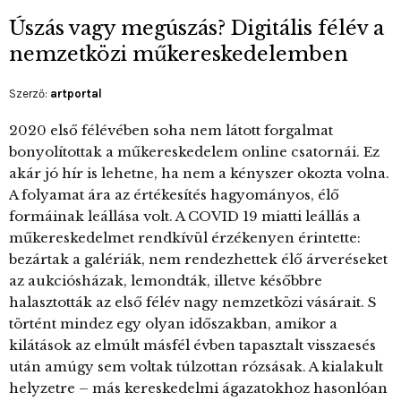
Úszás vagy megúszás? Digitális félév a
nemzetközi műkereskedelemben
Szerző:
artportal
2020 első félévében soha nem látott forgalmat
bonyolítottak a műkereskedelem online csatornái. Ez
akár jó hír is lehetne, ha nem a kényszer okozta volna.
A folyamat ára az értékesítés hagyományos, élő
formáinak leállása volt. A COVID 19 miatti leállás a
műkereskedelmet rendkívül érzékenyen érintette:
bezártak a galériák, nem rendezhettek élő árveréseket
az aukciósházak, lemondták, illetve későbbre
halasztották az első félév nagy nemzetközi vásárait. S
történt mindez egy olyan időszakban, amikor a
kilátások az elmúlt másfél évben tapasztalt visszaesés
után amúgy sem voltak túlzottan rózsásak. A kialakult
helyzetre – más kereskedelmi ágazatokhoz hasonlóan