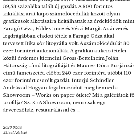
39,53 százaléka talált új gazdát. A 800 forintos
kikiáltási árat kapó számolócédulák között olyan
grafikusok alkotásaira licitálhattak az érdeklődők mint
Faragó Géza, Földes Imre és Vészi Margit. Az árverés
legdrágábban eladott tétele a Faragó Géza által
tervezett Bika sör litográfia volt. A számolócédulát 30
ezer forintért aukcionálták. A grafikai aukció tételei
közül érdemes kiemelni Gross-Bettelheim Jolán
Hátország című litográfiáját és Maurer Dóra Burjánzás
című fametszetét, előbbi 240 ezer forintért, utóbbi 110
ezer forintért cserélt gazdát. Interjú Schindler
Andrással Hogyan fogalmazódott meg benned a
Showroom – Works on paper ötlete? Mi a galériátok fő
profilja? Sz. K.: A Showroom, nem csak egy
árverezőház, restaurálással és …
2020.07.09.
Aktuál
/
Aukció