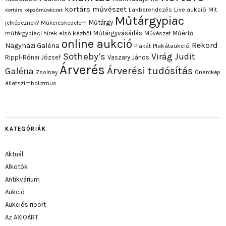
kortárs művészet
Lakberendezés
Live aukció
Mit
Kortárs képzőművészet
Műtárgypiac
Műtárgy
jelképeznek?
Műkereskedelem
Műtárgyvásárlás
Műértő
műtárgypiaci hírek első kézből
Művészet
online aukció
Rekord
Nagyházi Galéria
Plakát
Plakátaukció
Sotheby’s
Virág Judit
Rippl-Rónai József
Vaszary János
Árverés
Árverési tudósítás
Galéria
Zsolnay
Önarckép
állatszimbolizmus
KATEGÓRIÁK
Aktuál
Alkotók
Antikvárium
Aukció
Aukciós riport
Az AXIOART