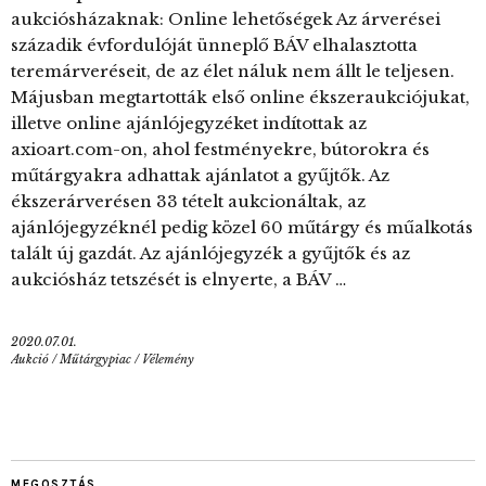
aukciósházaknak: Online lehetőségek Az árverései
századik évfordulóját ünneplő BÁV elhalasztotta
teremárveréseit, de az élet náluk nem állt le teljesen.
Májusban megtartották első online ékszeraukciójukat,
illetve online ajánlójegyzéket indítottak az
axioart.com-on, ahol festményekre, bútorokra és
műtárgyakra adhattak ajánlatot a gyűjtők. Az
ékszerárverésen 33 tételt aukcionáltak, az
ajánlójegyzéknél pedig közel 60 műtárgy és műalkotás
talált új gazdát. Az ajánlójegyzék a gyűjtők és az
aukciósház tetszését is elnyerte, a BÁV …
2020.07.01.
Aukció
/
Műtárgypiac
/
Vélemény
MEGOSZTÁS