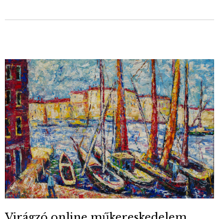
Virágzó online műkereskedelem