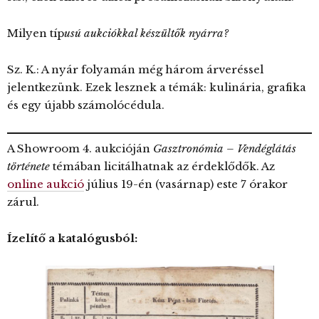
Milyen típ
usú aukciókkal készültők nyárra?
Sz. K.: A nyár folyamán még három árveréssel
jelentkezünk. Ezek lesznek a témák: kulinária, grafika
és egy újabb számolócédula.
A Showroom 4. aukcióján
Gasztronómia – Vendéglátás
története
témában licitálhatnak az érdeklődők. Az
online aukció
július 19-én (vasárnap) este 7 órakor
zárul.
Ízelítő a katalógusból: