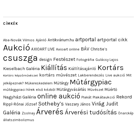
CÍMKÉK
artportal
artportal cikk
Antikvárium.hu
Aba-Novák Vilmos
Ajánló
Aukció
BÁV
AXIOART LIVE
Christie’s
Axioart online
csuszga
Festészet
design
Fotográfia
Gulácsy Lajos
Kortárs
Kiállítás
Kieselbach Galéria
Kiállításajánló
kortárs művészet
Lakberendezés
Live aukció
Mit
Kortárs képzőművészet
Műtárgypiac
Műtárgy
jelképeznek?
Műkereskedelem
Műtárgyvásárlás
Műértő
műtárgypiaci hírek első kézből
Művészet
online aukció
Rekord
Nagyházi Galéria
Plakát
Plakátaukció
Sotheby’s
Virág Judit
Rippl-Rónai József
Vaszary János
Árverés
Árverési tudósítás
Galéria
Zsolnay
Önarckép
állatszimbolizmus