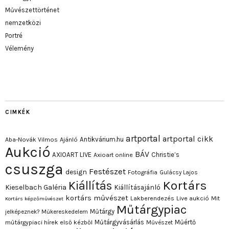
Művészettörténet
nemzetközi
Portré
Vélemény
CIMKÉK
artportal
artportal cikk
Antikvárium.hu
Aba-Novák Vilmos
Ajánló
Aukció
BÁV
AXIOART LIVE
Christie’s
Axioart online
csuszga
Festészet
design
Fotográfia
Gulácsy Lajos
Kortárs
Kiállítás
Kieselbach Galéria
Kiállításajánló
kortárs művészet
Lakberendezés
Live aukció
Mit
Kortárs képzőművészet
Műtárgypiac
Műtárgy
jelképeznek?
Műkereskedelem
Műtárgyvásárlás
Műértő
műtárgypiaci hírek első kézből
Művészet