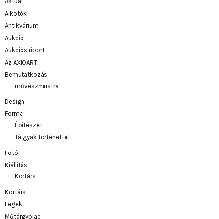
Aktuál
Alkotók
Antikvárium
Aukció
Aukciós riport
Az AXIOART
Bemutatkozás
művészmustra
Design
Forma
Építészet
Tárgyak történettel
Fotó
Kiállítás
Kortárs
Kortárs
Legek
Műtárgypiac