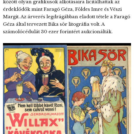
között olyan grafikusok alkotásaira licitálhattak az
érdeklődők mint Faragó Géza, Földes Imre és Vészi
Margit. Az árverés legdrágábban eladott tétele a Faragó
Géza által tervezett Bika sör litográfia volt. A
számolócédulát 30 ezer forintért aukcionálták.