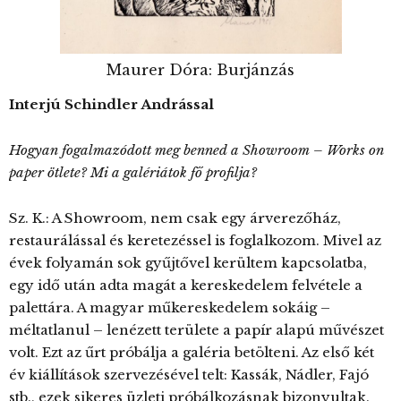
Maurer Dóra: Burjánzás
Interjú Schindler Andrással
Hogyan fogalmazódott meg benned a Showroom – Works on
paper ötlete? Mi a galériátok fő profilja?
Sz. K.: A Showroom, nem csak egy árverezőház,
restaurálással és keretezéssel is foglalkozom. Mivel az
évek folyamán sok gyűjtővel kerültem kapcsolatba,
egy idő után adta magát a kereskedelem felvétele a
palettára. A magyar műkereskedelem sokáig –
méltatlanul – lenézett területe a papír alapú művészet
volt. Ezt az űrt próbálja a galéria betölteni. Az első két
év kiállítások szervezésével telt: Kassák, Nádler, Fajó
stb., ezek sikeres üzleti próbálkozásnak bizonyultak.