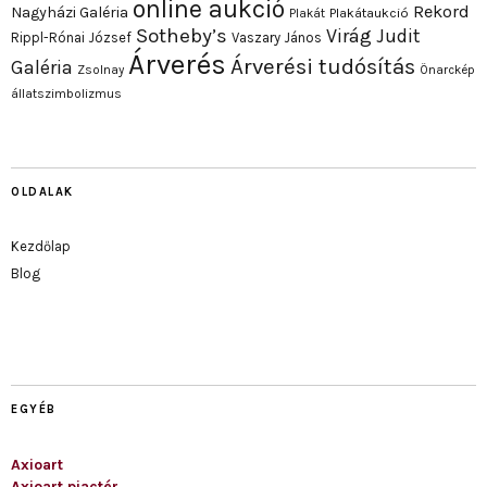
online aukció
Rekord
Nagyházi Galéria
Plakát
Plakátaukció
Sotheby’s
Virág Judit
Rippl-Rónai József
Vaszary János
Árverés
Árverési tudósítás
Galéria
Zsolnay
Önarckép
állatszimbolizmus
OLDALAK
Kezdőlap
Blog
EGYÉB
Axioart
Axioart piactér