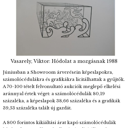
Vasarely, Viktor: Hódolat a mozgásnak 1988
Júniusban a Showroom árverésein képeslapokra,
számolócédulákra és grafikákra licitálhattak a gyűjtők.
A 70-100 tételt felvonultató aukciók meglepő elkelési
aránnyal értek véget: a számolócédulák 80,19
százaléka, a képeslapok 38,66 százaléka és a grafikák
39,53 százaléka talált új gazdát.
A 800 forintos kikiáltási árat kapó számolócédulák