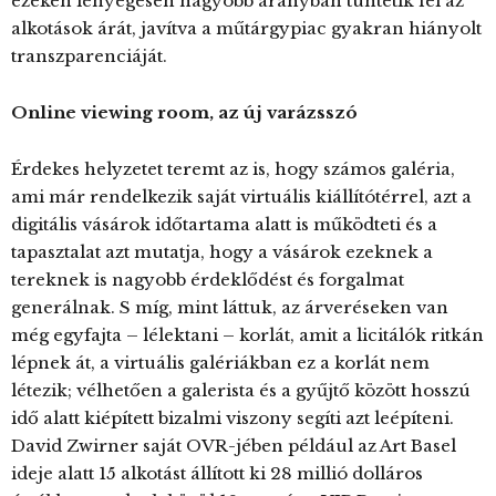
ezeken lényegesen nagyobb arányban tüntetik fel az
alkotások árát, javítva a műtárgypiac gyakran hiányolt
transzparenciáját.
Online viewing room, az új varázsszó
Érdekes helyzetet teremt az is, hogy számos galéria,
ami már rendelkezik saját virtuális kiállítótérrel, azt a
digitális vásárok időtartama alatt is működteti és a
tapasztalat azt mutatja, hogy a vásárok ezeknek a
tereknek is nagyobb érdeklődést és forgalmat
generálnak. S míg, mint láttuk, az árveréseken van
még egyfajta – lélektani – korlát, amit a licitálók ritkán
lépnek át, a virtuális galériákban ez a korlát nem
létezik; vélhetően a galerista és a gyűjtő között hosszú
idő alatt kiépített bizalmi viszony segíti azt leépíteni.
David Zwirner saját OVR-jében például az Art Basel
ideje alatt 15 alkotást állított ki 28 millió dolláros