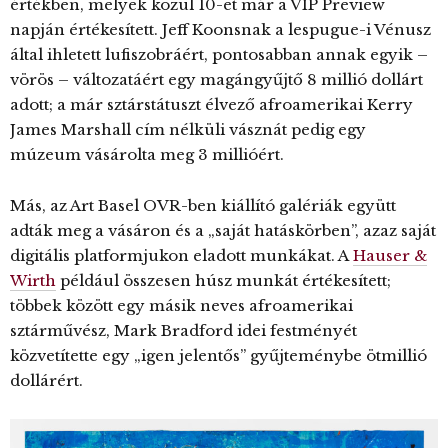
értékben, melyek közül 10-et már a VIP Preview
napján értékesített. Jeff Koonsnak a lespugue-i Vénusz
által ihletett lufiszobráért, pontosabban annak egyik –
vörös – változatáért egy magángyűjtő 8 millió dollárt
adott; a már sztárstátuszt élvező afroamerikai Kerry
James Marshall cím nélküli vásznát pedig egy
múzeum vásárolta meg 3 millióért.
Más, az Art Basel OVR-ben kiállító galériák együtt
adták meg a vásáron és a „saját hatáskörben”, azaz saját
digitális platformjukon eladott munkákat. A
Hauser &
Wirth
például összesen húsz munkát értékesített;
többek között egy másik neves afroamerikai
sztárművész, Mark Bradford idei festményét
közvetítette egy „igen jelentős” gyűjteménybe ötmillió
dollárért.