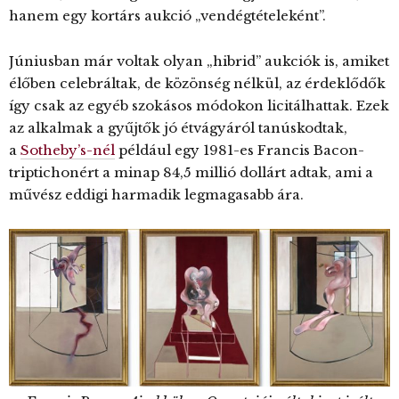
hanem egy kortárs aukció „vendégtételeként”.
Júniusban már voltak olyan „hibrid” aukciók is, amiket
élőben celebráltak, de közönség nélkül, az érdeklődők
így csak az egyéb szokásos módokon licitálhattak. Ezek
az alkalmak a gyűjtők jó étvágyáról tanúskodtak,
a
Sotheby’s-nél
például egy 1981-es Francis Bacon-
triptichonért a minap 84,5 millió dollárt adtak, ami a
művész eddigi harmadik legmagasabb ára.