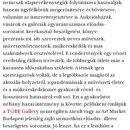
nemcsak alaptevékenységük folytatására használják,
hanem ügyfélkörük megerősítésére és bővítésére,
valamint az ismeretterjesztésre is. Aukciósházak,
vásárok és galériák egyaránt számos előadás-
sorozatot, kerekasztal-beszélgetést, könyv-
prezentációt, stb. szerveztek neves művészek,
művészettörténészek, műkereskedők és más
szakemberek részvételével. E rendezvények egy részét
eredetileg élőben tervezték, de többségük ötlete már a
karantén időszakában született. A témák igen
szerteágazóak voltak, de a legtöbbször magáról az
aktuális helyzetről, a pandémiának a művészeti életre
és a műkereskedelemre gyakorolt rövid- és
hosszútávú hatásairól volt szó. Ezt a gyakorlatot
néhány hazai intézmény is követte; példaként említjük
a
TOBE Gallery
nemrégiben zárult vagy az Art Market
Budapest jelenleg zajló nemzetközi előadás- illetve
beszélgetés-sorozatát. Jó lenne, ha ez a lendület a