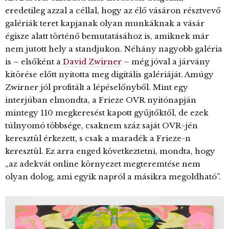
eredetileg azzal a céllal, hogy az élő vásáron résztvevő
galériák teret kapjanak olyan munkáknak a vásár
égisze alatt történő bemutatásához is, amiknek már
nem jutott hely a standjukon. Néhány nagyobb galéria
is – elsőként a
David Zwirner
– még jóval a járvány
kitörése előtt nyitotta meg digitális galériáját. Amúgy
Zwirner jól profitált a lépéselőnyből. Mint egy
interjúban elmondta, a Frieze OVR nyitónapján
mintegy 110 megkeresést kapott gyűjtőktől, de ezek
túlnyomó többsége, csaknem száz saját OVR-jén
keresztül érkezett, s csak a maradék a Frieze-n
keresztül. Ez arra enged következtetni, mondta, hogy
„az adekvát online környezet megteremtése nem
olyan dolog, ami egyik napról a másikra megoldható”.