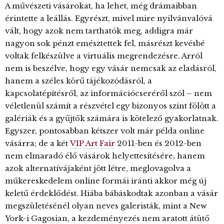
A művészeti vásárokat, ha lehet, még drámaibban
érintette a leállás. Egyrészt, mivel mire nyilvánvalóvá
vált, hogy azok nem tarthatók meg, addigra már
nagyon sok pénzt emésztettek fel, másrészt kevésbé
voltak felkészülve a virtuális megrendezésre. Arról
nem is beszélve, hogy egy vásár nemcsak az eladásról,
hanem a széles körű tájékozódásról, a
kapcsolatépítésről, az információcseréről szól – nem
véletlenül számít a részvétel egy bizonyos szint fölött a
galériák és a gyűjtők számára is kötelező gyakorlatnak.
Egyszer, pontosabban kétszer volt már példa online
vásárra; de a két
VIP Art Fair
2011-ben és 2012-ben
nem elmaradó élő vásárok helyettesítésére, hanem
azok alternatívájaként jött létre, meglovagolva a
műkereskedelem online formái iránti akkor még új
keletű érdeklődést. Hiába bábáskodtak azonban a vásár
megszületésénél olyan neves galeristák, mint a New
York-i Gagosian, a kezdeményezés nem aratott átütő