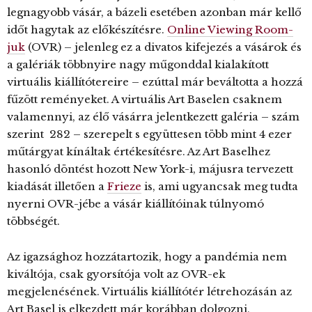
legnagyobb vásár, a bázeli esetében azonban már kellő
időt hagytak az előkészítésre.
Online Viewing Room-
juk
(OVR) – jelenleg ez a divatos kifejezés a vásárok és
a galériák többnyire nagy műgonddal kialakított
virtuális kiállítótereire – ezúttal már beváltotta a hozzá
fűzött reményeket. A virtuális Art Baselen csaknem
valamennyi, az élő vásárra jelentkezett galéria – szám
szerint 282 – szerepelt s együttesen több mint 4 ezer
műtárgyat kínáltak értékesítésre. Az Art Baselhez
hasonló döntést hozott New York-i, májusra tervezett
kiadását illetően a
Frieze
is, ami ugyancsak meg tudta
nyerni OVR-jébe a vásár kiállítóinak túlnyomó
többségét.
Az igazsághoz hozzátartozik, hogy a pandémia nem
kiváltója, csak gyorsítója volt az OVR-ek
megjelenésének. Virtuális kiállítótér létrehozásán az
Art Basel is elkezdett már korábban dolgozni,