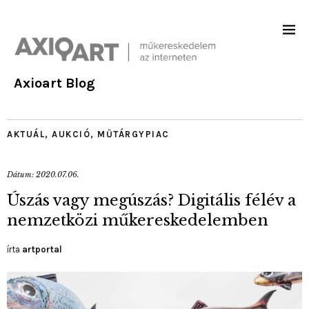
Axioart Blog
AKTUÁL
,
AUKCIÓ
,
MŰTÁRGYPIAC
Dátum:
2020.07.06.
Úszás vagy megúszás? Digitális félév a
nemzetközi műkereskedelemben
írta
artportal