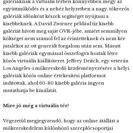
galériáknak a virtuális térben könnyebben megy az
együttműködés és a nehéz helyzetben a nagy, tőkeerős
galériák időnként készek segítséget nyújtani a
kisebbeknek. A David Zwirner például tíz kisebb
galériát hívott meg saját OVR-jébe, amiért semmilyen
költséget nem számol fel az érintetteknek és nem kér
jutalékot az ott generált forgalom után sem. Másutt
kisebb galériák egymással összefogva hoztak létre
közös virtuális kiállítóteret. Jeffrey Deitch, egy veterán
Los Angeles-i műkereskedő kezdeményezésére a helyi
galériák közös online értékesítési platformot
indítottak, ahol 60-80 kisebb galéria ingyen
mutathatja be kínálatát.
Mire jó még a virtuális tér?
Végezetül megjegyzendő, hogy az online átállást a
műkereskedelem különböző szereplőcsoportjai