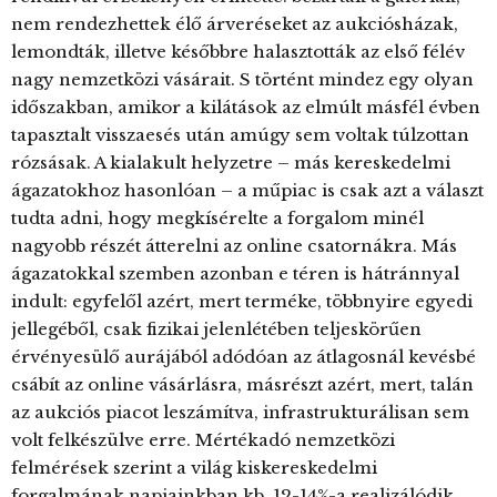
nem rendezhettek élő árveréseket az aukciósházak,
lemondták, illetve későbbre halasztották az első félév
nagy nemzetközi vásárait. S történt mindez egy olyan
időszakban, amikor a kilátások az elmúlt másfél évben
tapasztalt visszaesés után amúgy sem voltak túlzottan
rózsásak. A kialakult helyzetre – más kereskedelmi
ágazatokhoz hasonlóan – a műpiac is csak azt a választ
tudta adni, hogy megkísérelte a forgalom minél
nagyobb részét átterelni az online csatornákra. Más
ágazatokkal szemben azonban e téren is hátránnyal
indult: egyfelől azért, mert terméke, többnyire egyedi
jellegéből, csak fizikai jelenlétében teljeskörűen
érvényesülő aurájából adódóan az átlagosnál kevésbé
csábít az online vásárlásra, másrészt azért, mert, talán
az aukciós piacot leszámítva, infrastrukturálisan sem
volt felkészülve erre. Mértékadó nemzetközi
felmérések szerint a világ kiskereskedelmi
forgalmának napjainkban kb. 12-14%-a realizálódik