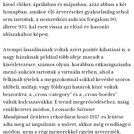
kieső élőket; áprilisban és májusban, azaz abban a két
hónapban, amikor élő árveréseket gyakorlatilag sehol
sem tartottak, a nemzetközi aukciós forgalom 90,
illetve 95%-kal esett vissza az előző év hasonló
időszakához képest.
A tempó lassulásának voltak azért pozitív kihatásai is; a
nagy házaknak például több ideje maradt a
kísérletezésre; számos olyan, korábban ritkaságszámba
menő aukciót tartottak a virtuális térben, ahol a
felkínált tételek a megszokottnál sokkal kevésbé szoros
időbeli, műfaji, vagy földrajzi határok közé voltak
beszorítva; a „cross-category” és a „cross-border”
váltak kulcsszavakká. E trend megerősödéséhez, máig
emlékezetes módon, Leonardo
Salvator
Mundijának
őrületes rekordárat hozó 1917-es leütése
adta meg az impulzust; a művet, akkor még rendhagyó
módon, nem a régi mesterekkel együtt árverezték,