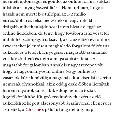
jelentett újdonságot és gondot az online forma, sokkal
inkább az anyag összeállítása. Nem tudható, hogy a
házak nem mertek-e túllépni az 1-2 millió
eurós/dolláros felső becsértéken, vagy inkább a
drágább művek tulajdonosai nem bíztak eléggé az
online licitekben, de tény, hogy továbbra is kevés tétel
indult hét számjegyű taksával, azaz az előző évi online
árveréseket jelentősen meghaladó forgalom főként az
aukciók és a tételek lényegesen magasabb számának
volt köszönhető és nem a magasabb áraknak. A
magasabb forgalomban annak is nagy szerepe volt,
hogy a hagyományosan online (vagy online is)
vásárlók köre kibővült; a nagy házak statisztikái szerint
nemcsak olyanokkal, akik eddig csak élőben licitáltak,
hanem olyanokkal is, akik eddig nem tartoztak
ügyfélkörükhöz. Kiugró eredmények azért az élő
aukciókhoz képest alacsonyabb árszínvonal ellenére is
születtek, a
Christie’s
például alig néhány napja