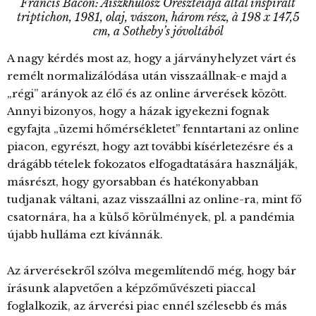
Francis Bacon: Aiszkhülosz Oreszteiája által inspirált
triptichon, 1981, olaj, vászon, három rész, à 198 x 147,5
cm, a Sotheby’s jóvoltából
A nagy kérdés most az, hogy a járványhelyzet várt és
remélt normalizálódása után visszaállnak-e majd a
„régi” arányok az élő és az online árverések között.
Annyi bizonyos, hogy a házak igyekezni fognak
egyfajta „üzemi hőmérsékletet” fenntartani az online
piacon, egyrészt, hogy azt további kísérletezésre és a
drágább tételek fokozatos elfogadtatására használják,
másrészt, hogy gyorsabban és hatékonyabban
tudjanak váltani, azaz visszaállni az online-ra, mint fő
csatornára, ha a külső körülmények, pl. a pandémia
újabb hulláma ezt kívánnák.
Az árverésekről szólva megemlítendő még, hogy bár
írásunk alapvetően a képzőművészeti piaccal
foglalkozik, az árverési piac ennél szélesebb és más