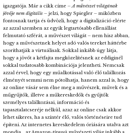
igazgatója. Már a cikk címe –
A művészet világának
jövője nem digitális
– jelzi, hogy Spiegler – miközben
fontosnak tartja és üdvözli, hogy a digitalizáció elérte
az azzal szemben az egyik legtartósabb ellenállást
felmutató szférát, a művészet világát – nem hisz abban,
hogy a művészetnek helyet adó valós tereket háttérbe
szoríthatják a virtuálisak. Sokkal inkább úgy látja,
hogy a jövőt a kétfajta megközelítésnek az eddiginél
sokkal tudatosabb kombinációja jelentheti. Nemcsak
azzal érvel, hogy egy műalkotással való élő találkozás
élményét semmi nem pótolhatja, hanem azzal is, hogy
az online vásár sem élne meg a művészek, művek és a
műgyűjtők, illetve a műkereskedők és gyűjtők
személyes találkozásai, információ és
tapasztalatcseréje nélkül, azaz az online csak akkor
lehet sikeres, ha a színtér élő, valós történéseire tud
építeni. Az internetes kereskedelem óriására utalva azt
mondja, „az Amazon-típusú művészeti világ inkább a