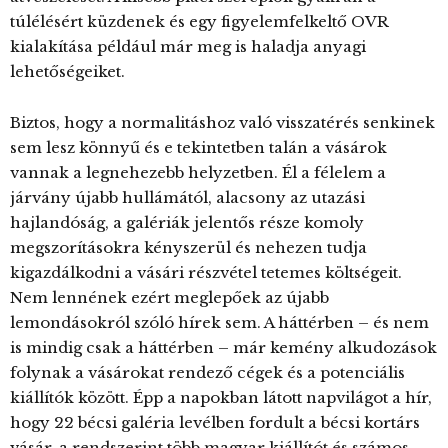
túlélésért küzdenek és egy figyelemfelkeltő OVR
kialakítása például már meg is haladja anyagi
lehetőségeiket.
Biztos, hogy a normalitáshoz való visszatérés senkinek
sem lesz könnyű és e tekintetben talán a vásárok
vannak a legnehezebb helyzetben. Él a félelem a
járvány újabb hullámától, alacsony az utazási
hajlandóság, a galériák jelentős része komoly
megszorításokra kényszerül és nehezen tudja
kigazdálkodni a vásári részvétel tetemes költségeit.
Nem lennének ezért meglepőek az újabb
lemondásokról szóló hírek sem. A háttérben – és nem
is mindig csak a háttérben – már kemény alkudozások
folynak a vásárokat rendező cégek és a potenciális
kiállítók között. Épp a napokban látott napvilágot a hír,
hogy 22 bécsi galéria levélben fordult a bécsi kortárs
vásár, a rendszerint több magyar kiállítót és számos