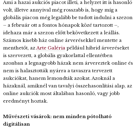
Ami a hazai aukciós piacot illeti, a helyzet itt is hasonló
volt, illetve annyival még rosszabb is, hogy míg a
globális piacon még legalább be tudott indulni a szezon
– a február ott a fontos hónapok közé tartozott –,
idehaza már a szezon előtt bekövetkezett a leállás.
Számos kisebb ház online árverésekkel mentette a
menthetőt, az
Arte Galéria
például hibrid árveréseket
is szervezett, a globális gyakorlattal ellentétben
azonban a legnagyobb házak nem árvereztek online és
nem is halasztották nyárra a tavaszra tervezett
aukciókat, hanem lemondták azokat. Azoknál a
házaknál, amiknél van tavalyi összehasonlítási alap, az
online aukciók most általában hasonló, vagy jobb
eredményt hoztak.
Művészeti vásárok: nem minden pótolható
digitálisan