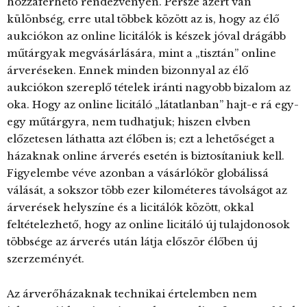
hozzáférhető rendezvényen. Persze azért van
különbség, erre utal többek között az is, hogy az élő
aukciókon az online licitálók is készek jóval drágább
műtárgyak megvásárlására, mint a „tisztán” online
árveréseken. Ennek minden bizonnyal az élő
aukciókon szereplő tételek iránti nagyobb bizalom az
oka. Hogy az online licitáló „látatlanban” hajt-e rá egy-
egy műtárgyra, nem tudhatjuk; hiszen elvben
előzetesen láthatta azt élőben is; ezt a lehetőséget a
házaknak online árverés esetén is biztosítaniuk kell.
Figyelembe véve azonban a vásárlókör globálissá
válását, a sokszor több ezer kilométeres távolságot az
árverések helyszíne és a licitálók között, okkal
feltételezhető, hogy az online licitáló új tulajdonosok
többsége az árverés után látja először élőben új
szerzeményét.
Az árverőházaknak technikai értelemben nem