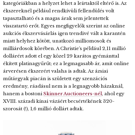
kategóriákban a helyzet lehet a leírtaktól eltérő is. Az
ékszereknél például rendkívüli fellendülés volt
tapasztalható és a magas árak sem jelentettek
visszatartó erőt. Egyes megfigyelők szerint az online
aukciós ékszervásárlás igen trendivé vált a karantén
miatt helyhez kötött, unatkozó milliomosok és
milliárdosok körében. A Christie’s például 2,11 millió
dollárért adott el egy közel 29 karátos gyémánttal
ékített platinagyűrűt; ez a legmagasabb ár, amit online
árverésen ékszerért valaha is adtak. Az ázsiai
műtárgyak piacán is született egy szenzációs
eredmény, ráadásul nem is a legnagyobb házaknál,
hanem a bostoni
Skinner Auctioneers-nél
, ahol egy
XVIII. századi kínai vázáért becsértékének 320-
szorosát (!), 1,6 millió dollárt adtak.