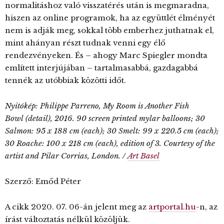
normalitáshoz való visszatérés után is megmaradna,
hiszen az online programok, ha az együttlét élményét
nem is adják meg, sokkal több emberhez juthatnak el,
mint ahányan részt tudnak venni egy élő
rendezvényeken. És – ahogy Marc Spiegler mondta
említett interjújában – tartalmasabbá, gazdagabbá
tennék az utóbbiak közötti időt.
Nyitókép: Philippe Parreno, My Room is Another Fish
Bowl (detail), 2016. 90 screen printed mylar balloons; 30
Salmon: 95 x 188 cm (each); 30 Smelt: 99 x 220.5 cm (each);
30 Roache: 100 x 218 cm (each), edition of 3. Courtesy of the
artist and Pilar Corrias, London. /
Art Basel
Szerző: Emőd Péter
A cikk 2020. 07. 06-án jelent meg az
artportal.hu
-n, az
írást változtatás nélkül közöljük.