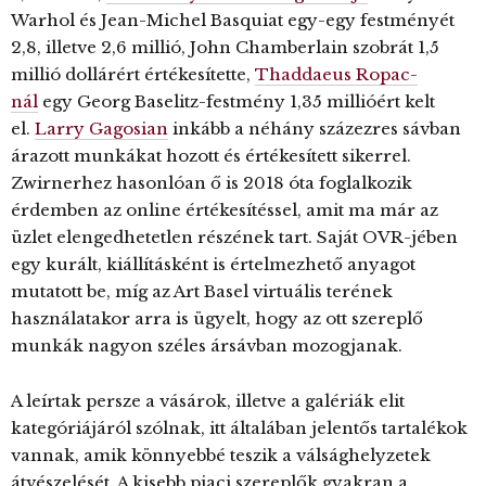
Warhol és Jean-Michel Basquiat egy-egy festményét
2,8, illetve 2,6 millió, John Chamberlain szobrát 1,5
millió dollárért értékesítette,
Thaddaeus Ropac-
nál
egy Georg Baselitz-festmény 1,35 millióért kelt
el.
Larry Gagosian
inkább a néhány százezres sávban
árazott munkákat hozott és értékesített sikerrel.
Zwirnerhez hasonlóan ő is 2018 óta foglalkozik
érdemben az online értékesítéssel, amit ma már az
üzlet elengedhetetlen részének tart. Saját OVR-jében
egy kurált, kiállításként is értelmezhető anyagot
mutatott be, míg az Art Basel virtuális terének
használatakor arra is ügyelt, hogy az ott szereplő
munkák nagyon széles ársávban mozogjanak.
A leírtak persze a vásárok, illetve a galériák elit
kategóriájáról szólnak, itt általában jelentős tartalékok
vannak, amik könnyebbé teszik a válsághelyzetek
átvészelését. A kisebb piaci szereplők gyakran a