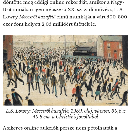
döntötte meg eddigi online rekordját, amikor a Nagy-
Britanniában igen népszerű XX. századi művész, L. S.
Lowry
Meccsről hazafelé
című munkáját a várt 500-800
ezer font helyett 2,05 millióért ütötték le.
L.S. Lowry: Meccsről hazafelé, 1959, olaj, vászon, 30,5 x
40,6 cm, a Christie’s jóvoltából
A sikeres online aukciók persze nem pótolhatták a