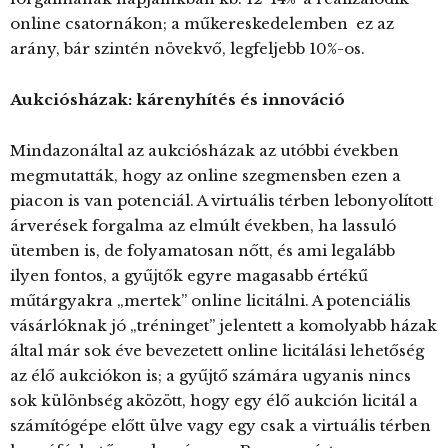
online csatornákon; a műkereskedelemben ez az
arány, bár szintén növekvő, legfeljebb 10%-os.
Aukciósházak: kárenyhítés és innováció
Mindazonáltal az aukciósházak az utóbbi években
megmutatták, hogy az online szegmensben ezen a
piacon is van potenciál. A virtuális térben lebonyolított
árverések forgalma az elmúlt években, ha lassuló
ütemben is, de folyamatosan nőtt, és ami legalább
ilyen fontos, a gyűjtők egyre magasabb értékű
műtárgyakra „mertek” online licitálni. A potenciális
vásárlóknak jó „tréninget” jelentett a komolyabb házak
által már sok éve bevezetett online licitálási lehetőség
az élő aukciókon is; a gyűjtő számára ugyanis nincs
sok különbség aközött, hogy egy élő aukción licitál a
számítógépe előtt ülve vagy egy csak a virtuális térben