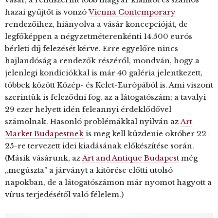
hazai gyűjtőt is vonzó
Vienna Contemporary
rendezőihez, hiányolva a vásár koncepcióját, de
legfőképpen a négyzetméterenkénti 14.500 eurós
bérleti díj felezését kérve. Erre egyelőre nincs
hajlandóság a rendezők részéről, mondván, hogy a
jelenlegi kondíciókkal is már 40 galéria jelentkezett,
többek között Közép- és Kelet-Európából is. Ami viszont
szerintük is feleződni fog, az a látogatószám; a tavalyi
29 ezer helyett idén feleannyi érdeklődővel
számolnak. Hasonló problémákkal nyilván az
Art
Market Budapestnek
is meg kell küzdenie október 22-
25-re tervezett idei kiadásának előkészítése során.
(Másik vásárunk, az
Art and Antique Budapest
még
„megúszta” a járványt a kitörése előtti utolsó
napokban, de a látogatószámon már nyomot hagyott a
vírus terjedésétől való félelem.)