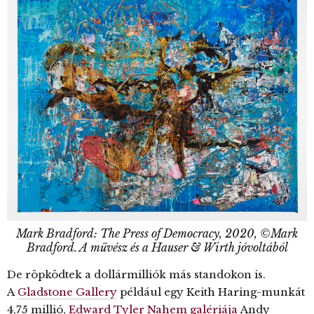
Mark Bradford: The Press of Democracy, 2020, ©Mark
Bradford. A művész és a Hauser & Wirth jóvoltából
De röpködtek a dollármilliók más standokon is.
A
Gladstone Gallery
például egy Keith Haring-munkát
4,75 millió,
Edward Tyler Nahem galériája
Andy