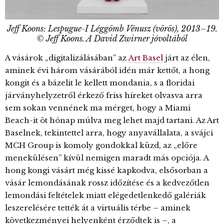
Jeff Koons: Lespugue-I Léggömb Vénusz (vörös), 2013–19.
© Jeff Koons. A David Zwirner jóvoltából
A vásárok „digitalizálásában” az
Art Basel
járt az élen,
aminek évi három vásárából idén már kettőt, a hong
kongit és a bázelit le kellett mondania, s a floridai
járványhelyzetről érkező friss híreket olvasva arra
sem sokan vennének ma mérget, hogy a Miami
Beach-it öt hónap múlva meg lehet majd tartani. Az Art
Baselnek, tekintettel arra, hogy anyavállalata, a svájci
MCH Group is komoly gondokkal küzd, az „előre
menekülésen” kívül nemigen maradt más opciója. A
hong kongi vásárt még kissé kapkodva, elsősorban a
vásár lemondásának rossz időzítése és a kedvezőtlen
lemondási feltételek miatt elégedetlenkedő galériák
leszerelésére tették át a virtuális térbe – aminek
következményei helyenként érződtek is –, a