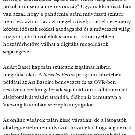
pokol, mintsem a mennyország”. Ugyanakkor tisztában
van azzal, hogy a pandémia utáni művészeti színtér
nem lesz azonos az azt megelőzővel; a két élő esemény
közötti időszak sokkal gazdagabbá és a művészeti világ
központjaitól távol élők számára is könnyebben
hozzáférhetővé válhat a digitális megoldások
segítségével.
Az Art Basel kapcsán születtek izgalmas hibrid
megoldások is. A
Basel by Berlin
program keretében
például az Art Baselre benevezett és az OVR-ben
résztvevő berlini galériák saját otthoni kiállítóterüket
alakították át vásári standdá, élőben is bemutatva a
Viewing Roomban szereplő anyagukat.
Az online vásárok talán kissé váratlan, de a látogatók
által egyértelműen üdvözölt hozadéka, hogy a galériák