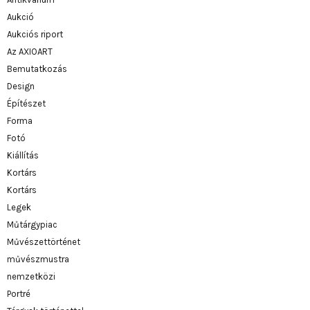
Aukció
Aukciós riport
Az AXIOART
Bemutatkozás
Design
Építészet
Forma
Fotó
Kiállítás
Kortárs
Kortárs
Legek
Műtárgypiac
Művészettörténet
művészmustra
nemzetközi
Portré