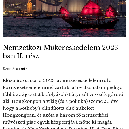
Nemzetközi Műkereskedelem 2023-
ban II. rész
Szerző:
admin
Előző írásunkat a 2023-as műkereskedelemről a
környezetvédelemmel zártuk, a továbbiakban pedig a
többi, az ágazatot befolyásoló tényezőt vesszük górcső
alá. Hongkongon a világ (és a politika) szeme 50 éve,
hogy a Sotheby’s elindította első aukcióit
Hongkongban, és azóta a három fő nemzetközi
művészeti piac egyik központjává nőtte ki magát,
London és New York mellett. De mivel Hszi Csin-Ping