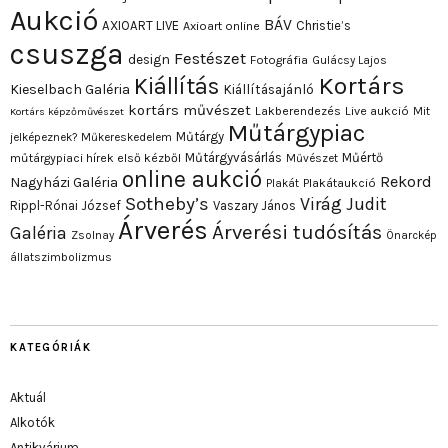
Aukció
BÁV
AXIOART LIVE
Christie’s
Axioart online
csuszga
Festészet
design
Fotográfia
Gulácsy Lajos
Kortárs
Kiállítás
Kieselbach Galéria
Kiállításajánló
kortárs művészet
Lakberendezés
Live aukció
Mit
Kortárs képzőművészet
Műtárgypiac
Műtárgy
jelképeznek?
Műkereskedelem
Műtárgyvásárlás
Műértő
műtárgypiaci hírek első kézből
Művészet
online aukció
Rekord
Nagyházi Galéria
Plakát
Plakátaukció
Sotheby’s
Virág Judit
Rippl-Rónai József
Vaszary János
Árverés
Árverési tudósítás
Galéria
Zsolnay
Önarckép
állatszimbolizmus
KATEGÓRIÁK
Aktuál
Alkotók
Antikvárium