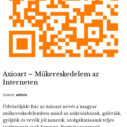
Axioart – Műkereskedelem az
Interneten
Szerző:
admin
Üdvözöljük! Bár az Axioart nevét a magyar
műkereskedelemben mind az aukciósházak, galériák,
gyűjtők és vevők jól ismerik, szolgáltatásaink teljes
spektrumát csak kevesen. Portrésorozatunk