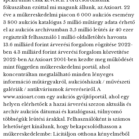
fókuszában ezúttal mi magunk állunk, az Axioart. 22
éve a műkereskedelmi piacon 6 000 aukciós esemény
3 800 aukciós katalógus 5 millió műtárgy adata érhető
el az aukciós archívumban 3,5 millió leütés ár 40 ezer
regisztrált felhasználó 1 millió oldalletöltés havonta
13.6 milliárd forint árverési forgalom rögzítése 2022-
ben 4.3 milliárd forint árverési forgalom közvetítése
2022-ben Az Axioart 2001-ben kezdte meg működését
mint független műkereskedelmi portál, ahol
koncentráltan megtalálható minden lényeges
információ műtárgyakról, aukciósházak / művészeti
galériák / antikváriumok árveréseiről. A
www.axioart.com egy aukciós gyűjtőportál, ahol egy
helyen elérhetőek a hazai árverési szezon aktuális és
archív aukciós dátumai és katalógusai, túlnyomó
többségük leütési árakkal. Felhasználóként is számos
lehetőséget kínálunk, hogy bekapcsolódhasson a
műkereskedelembe: Licitáljon otthona kényelméből