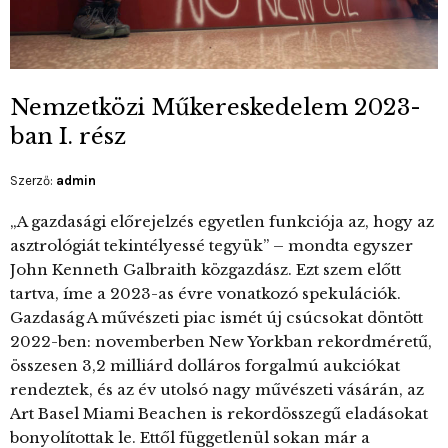
Nemzetközi Műkereskedelem 2023-
ban I. rész
Szerző:
admin
„A gazdasági előrejelzés egyetlen funkciója az, hogy az
asztrológiát tekintélyessé tegyük” – mondta egyszer
John Kenneth Galbraith közgazdász. Ezt szem előtt
tartva, íme a 2023-as évre vonatkozó spekulációk.
Gazdaság A művészeti piac ismét új csúcsokat döntött
2022-ben: novemberben New Yorkban rekordméretű,
összesen 3,2 milliárd dolláros forgalmú aukciókat
rendeztek, és az év utolsó nagy művészeti vásárán, az
Art Basel Miami Beachen is rekordösszegű eladásokat
bonyolítottak le. Ettől függetlenül sokan már a