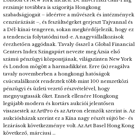
rezsimje továbbra is szigorítja Hongkong
szabadságjogait – ideértve a művészek és intézmények
cenzúrázását –, és feszültségeket gerjeszt Tajvannal és
a Dél-kínai-tengeren, sokan megkérdőjelezik, hogy ez
a tendencia folytatódni tud-e. A nagyvállalkozások
érezhetően aggódnak. Tavaly ősszel a Global Financial
Centers Index Szingapúrt nevezte meg Ázsia első
számú pénzügyi központjának, világszinten New York
és London mögött a harmadikként. Erre (is) reagálva
tavaly novemberben a hongkongi hatóságok
csúcstalálkozót rendeztek több mint 100 nemzetközi
pénzügyi és üzleti vezető részvételével, hogy
megnyugtassák őket. Ennek ellenére Hongkong
legújabb modern és kortárs aukciói jelentősen
visszaestek az ArtPro és az Artron elemzők szerint is. Az
aukciósházak szerint ez a Kína nagy részét sújtó be- és
lezárások következménye volt. Az Art Basel Hong Kong
következő, márciusi …