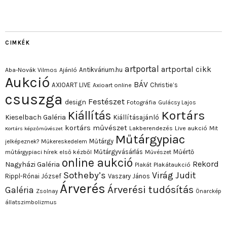
CIMKÉK
artportal
artportal cikk
Antikvárium.hu
Aba-Novák Vilmos
Ajánló
Aukció
BÁV
AXIOART LIVE
Christie’s
Axioart online
csuszga
Festészet
design
Fotográfia
Gulácsy Lajos
Kortárs
Kiállítás
Kieselbach Galéria
Kiállításajánló
kortárs művészet
Lakberendezés
Live aukció
Mit
Kortárs képzőművészet
Műtárgypiac
Műtárgy
jelképeznek?
Műkereskedelem
Műtárgyvásárlás
Műértő
műtárgypiaci hírek első kézből
Művészet
online aukció
Rekord
Nagyházi Galéria
Plakát
Plakátaukció
Sotheby’s
Virág Judit
Rippl-Rónai József
Vaszary János
Árverés
Árverési tudósítás
Galéria
Zsolnay
Önarckép
állatszimbolizmus