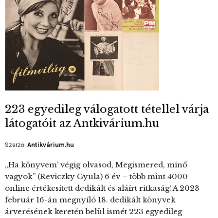
223 egyedileg válogatott tétellel várja
látogatóit az Antkivárium.hu
Szerző:
Antikvárium.hu
„Ha könyvem’ végig olvasod, Megismered, minő
vagyok” (Reviczky Gyula) 6 év – több mint 4000
online értékesített dedikált és aláírt ritkaság! A 2023
február 16-án megnyíló 18. dedikált könyvek
árverésének keretén belül ismét 223 egyedileg