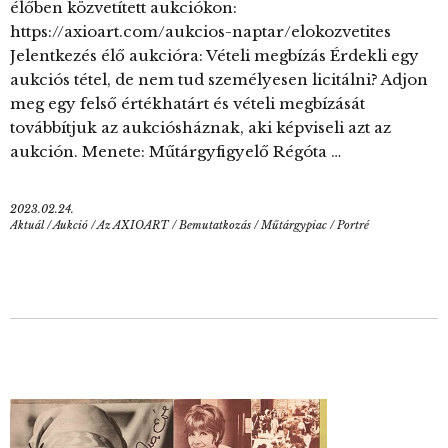
élőben közvetített aukciókon:
https://axioart.com/aukcios-naptar/elokozvetites
Jelentkezés élő aukcióra: Vételi megbízás Érdekli egy
aukciós tétel, de nem tud személyesen licitálni? Adjon
meg egy felső értékhatárt és vételi megbízását
továbbítjuk az aukciósháznak, aki képviseli azt az
aukción. Menete: Műtárgyfigyelő Régóta …
2023.02.24.
Aktuál
/
Aukció
/
Az AXIOART
/
Bemutatkozás
/
Műtárgypiac
/
Portré