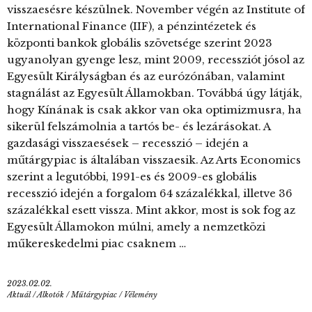
visszaesésre készülnek. November végén az Institute of
International Finance (IIF), a pénzintézetek és
központi bankok globális szövetsége szerint 2023
ugyanolyan gyenge lesz, mint 2009, recessziót jósol az
Egyesült Királyságban és az eurózónában, valamint
stagnálást az Egyesült Államokban. Továbbá úgy látják,
hogy Kínának is csak akkor van oka optimizmusra, ha
sikerül felszámolnia a tartós be- és lezárásokat. A
gazdasági visszaesések – recesszió – idején a
műtárgypiac is általában visszaesik. Az Arts Economics
szerint a legutóbbi, 1991-es és 2009-es globális
recesszió idején a forgalom 64 százalékkal, illetve 36
százalékkal esett vissza. Mint akkor, most is sok fog az
Egyesült Államokon múlni, amely a nemzetközi
műkereskedelmi piac csaknem …
2023.02.02.
Aktuál
/
Alkotók
/
Műtárgypiac
/
Vélemény