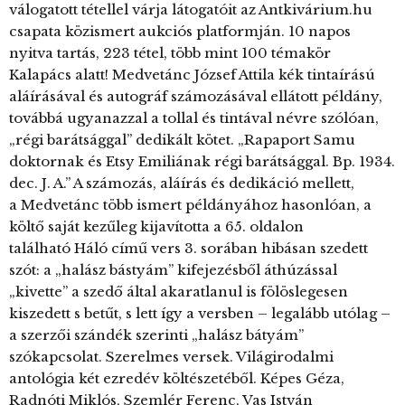
válogatott tétellel várja látogatóit az Antkivárium.hu
csapata közismert aukciós platformján. 10 napos
nyitva tartás, 223 tétel, több mint 100 témakör
Kalapács alatt! Medvetánc József Attila kék tintaírású
aláírásával és autográf számozásával ellátott példány,
továbbá ugyanazzal a tollal és tintával névre szólóan,
„régi barátsággal” dedikált kötet. „Rapaport Samu
doktornak és Etsy Emiliának régi barátsággal. Bp. 1934.
dec. J. A.” A számozás, aláírás és dedikáció mellett,
a Medvetánc több ismert példányához hasonlóan, a
költő saját kezűleg kijavította a 65. oldalon
található Háló című vers 3. sorában hibásan szedett
szót: a „halász bástyám” kifejezésből áthúzással
„kivette” a szedő által akaratlanul is fölöslegesen
kiszedett s betűt, s lett így a versben – legalább utólag –
a szerzői szándék szerinti „halász bátyám”
szókapcsolat. Szerelmes versek. Világirodalmi
antológia két ezredév költészetéből. Képes Géza,
Radnóti Miklós, Szemlér Ferenc, Vas István