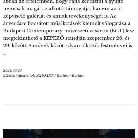
abban az értelemben, hogy rajta keresztül a gyűjtő
nemcsak magát az alkotót támogatja, hanem az őt
képviselő galériát és annak tevékenységét is. Az
árverésre bocsátott műalkotások kiemelt válogatása a
Budapest Contemporary művészeti vásáron (BCT) lesz
megtekinthető a KÉPEZŐ standján szeptember 26. és
29. között. A művek között olyan alkotók festményei is
…
2024.09.24.
Alkotók
/
Aukció
/
Az AXIOART
/
Kortárs
/
Kortárs