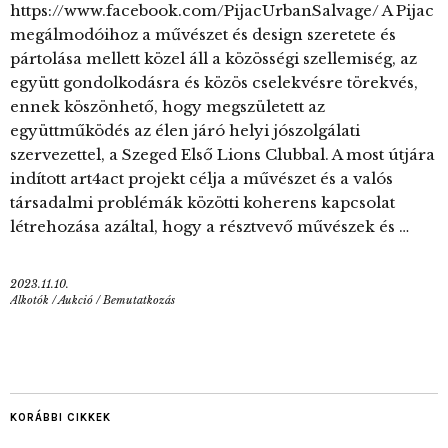
https://www.facebook.com/PijacUrbanSalvage/ A Pijac
megálmodóihoz a művészet és design szeretete és
pártolása mellett közel áll a közösségi szellemiség, az
együtt gondolkodásra és közös cselekvésre törekvés,
ennek köszönhető, hogy megszületett az
együttműködés az élen járó helyi jószolgálati
szervezettel, a Szeged Első Lions Clubbal. A most útjára
indított art4act projekt célja a művészet és a valós
társadalmi problémák közötti koherens kapcsolat
létrehozása azáltal, hogy a résztvevő művészek és …
2023.11.10.
Alkotók
/
Aukció
/
Bemutatkozás
KORÁBBI CIKKEK