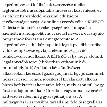
képzőművészeti kiállítások szervezése mellett
legfontosabb missziójának a művészet közvetítését, és
az ehhez kapcsolódó sokszínű edukációs
tevékenységet tartja. Az online árverés célja a KÉPEZŐ
Galéria edukációs tevékenységének támogatása,
kiemelten a nonprofit, művészettel nevelésre irányuló
programok forrásainak megteremtése. A
képzőművészet hétköznapjaink legalapvetőbb tereibe
való csempészése egyfajta életminőség-javító
funkcióval rendelkezik. A KÉPEZŐ célja, hogy életünk
legalapvetőbb terei (elsősorban otthonunk és
munkahelyünk) értékálló képzőművészeti
alkotásokon keresztül gazdagodjanak. Egy jó szemmel,
hozzáértéssel, remek időzítéssel kiválasztott alkotás
biztos befektetési alternatíva lehet, mely azon túl, hogy
őrzi a tulajdonos által ráfordított vagyonnak az értékét,
kedvező esetben még gyarapíthatja is azt. A
műtárgyvásárlás továbbá társadalmi felelősségvállalás,