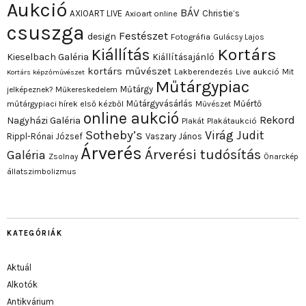
Aukció
BÁV
AXIOART LIVE
Christie’s
Axioart online
csuszga
Festészet
design
Fotográfia
Gulácsy Lajos
Kortárs
Kiállítás
Kieselbach Galéria
Kiállításajánló
kortárs művészet
Lakberendezés
Live aukció
Mit
Kortárs képzőművészet
Műtárgypiac
Műtárgy
jelképeznek?
Műkereskedelem
Műtárgyvásárlás
Műértő
műtárgypiaci hírek első kézből
Művészet
online aukció
Rekord
Nagyházi Galéria
Plakát
Plakátaukció
Sotheby’s
Virág Judit
Rippl-Rónai József
Vaszary János
Árverés
Árverési tudósítás
Galéria
Zsolnay
Önarckép
állatszimbolizmus
KATEGÓRIÁK
Aktuál
Alkotók
Antikvárium