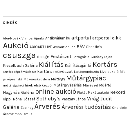
CIMKÉK
artportal
artportal cikk
Antikvárium.hu
Aba-Novák Vilmos
Ajánló
Aukció
BÁV
AXIOART LIVE
Christie’s
Axioart online
csuszga
Festészet
design
Fotográfia
Gulácsy Lajos
Kortárs
Kiállítás
Kieselbach Galéria
Kiállításajánló
kortárs művészet
Lakberendezés
Live aukció
Mit
Kortárs képzőművészet
Műtárgypiac
Műtárgy
jelképeznek?
Műkereskedelem
Műtárgyvásárlás
Műértő
műtárgypiaci hírek első kézből
Művészet
online aukció
Rekord
Nagyházi Galéria
Plakát
Plakátaukció
Sotheby’s
Virág Judit
Rippl-Rónai József
Vaszary János
Árverés
Árverési tudósítás
Galéria
Zsolnay
Önarckép
állatszimbolizmus