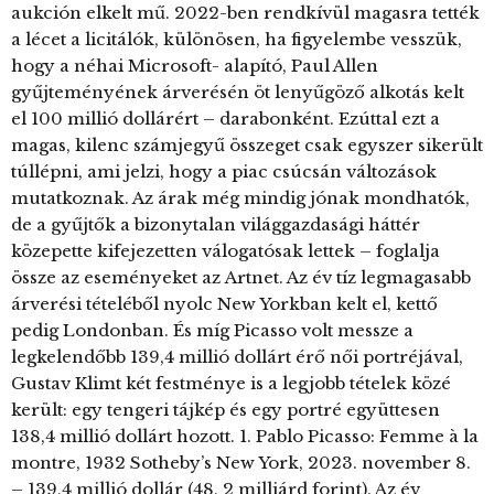
aukción elkelt mű. 2022-ben rendkívül magasra tették
a lécet a licitálók, különösen, ha figyelembe vesszük,
hogy a néhai Microsoft- alapító, Paul Allen
gyűjteményének árverésén öt lenyűgöző alkotás kelt
el 100 millió dollárért – darabonként. Ezúttal ezt a
magas, kilenc számjegyű összeget csak egyszer sikerült
túllépni, ami jelzi, hogy a piac csúcsán változások
mutatkoznak. Az árak még mindig jónak mondhatók,
de a gyűjtők a bizonytalan világgazdasági háttér
közepette kifejezetten válogatósak lettek – foglalja
össze az eseményeket az Artnet. Az év tíz legmagasabb
árverési tételéből nyolc New Yorkban kelt el, kettő
pedig Londonban. És míg Picasso volt messze a
legkelendőbb 139,4 millió dollárt érő női portréjával,
Gustav Klimt két festménye is a legjobb tételek közé
került: egy tengeri tájkép és egy portré együttesen
138,4 millió dollárt hozott. 1. Pablo Picasso: Femme à la
montre, 1932 Sotheby’s New York, 2023. november 8.
– 139,4 millió dollár (48, 2 milliárd forint). Az év