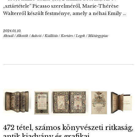
„sztártétele” Picasso szerelméről, Marie-Thérèse
Walterről készült festménye, amely a néhai Emily …
2024.01.10.
Aktuál
/
Alkotók
/
Aukció
/
Kiállítás
/
Kortárs
/
Legek
/
Műtárgypiac
472 tétel, számos könyvészeti ritkaság,
antik kiadvány és grafikai