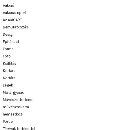
Aukció
Aukciós riport
Az AXIOART
Bemutatkozás
Design
Építészet
Forma
Fotó
Kiállítás
Kortárs
Kortárs
Legek
Műtárgypiac
Művészettörténet
művészmustra
nemzetközi
Portré
Tárgyak történettel