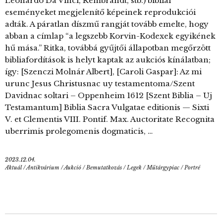
Leonardo Da Vinci, Rembrandt, stb.) bibliai
eseményeket megjelenítő képeinek reprodukciói
adták. A páratlan díszmű rangját tovább emelte, hogy
abban a címlap “a legszebb Korvin-Kodexek egyikének
hű mása.” Ritka, továbbá gyűjtői állapotban megőrzött
bibliafordítások is helyt kaptak az aukciós kínálatban;
így: [Szenczi Molnár Albert], [Caroli Gaspar]: Az mi
urunc Jesus Christusnac uy testamentoma/Szent
Davidnac soltari – Oppenheim 1612 [Szent Biblia – Uj
Testamantum] Biblia Sacra Vulgatae editionis — Sixti
V. et Clementis VIII. Pontif. Max. Auctoritate Recognita
uberrimis prolegomenis dogmaticis, …
2023.12.04.
Aktuál
/
Antikvárium
/
Aukció
/
Bemutatkozás
/
Legek
/
Műtárgypiac
/
Portré