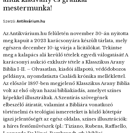
mestermunka!
Szerző:
Antikvárium.hu
Az Antikvárium.hu felületén november 30-án nyitotta
meg kapuit a 2023 karácsonyára készült tárlata, mely
egészen december 10-ig várja a licitálókat. Tekintse
meg a kalapács alá kerülő tételek egyedi válogatását! A
karácsonyi aukció exkluzív tétele a Klasszikus Arany
Biblia I-II. – Olvasatlan, kiadói állapotú, védődobozos
példánya, nyomdatiszta Családi krónika melléklettel.
Az először 1897-ben megjelenő Klasszikus Arany Biblia
volt az első olyan hazai bibliakiadás, amelyet színes
képekkel illusztráltak. A Szentírás szövegének
elbeszélő átiratát, valamint a Bibliára vonatkozó
történelmi és teológiai ismereteket is közlő kötetpár
igazi jelentőségét az egész oldalas, színes illusztrációk:
a híres festőművészek (pl.: Tiziano, Rubens, Raffaello,