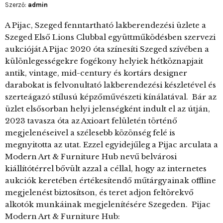
Szerző:
admin
A Pijac, Szeged fenntartható lakberendezési üzlete a
Szeged Első Lions Clubbal együttműködésben szervezi
aukcióját A Pijac 2020 óta színesíti Szeged szívében a
különlegességekre fogékony helyiek hétköznapjait
antik, vintage, mid-century és kortárs designer
darabokat is felvonultató lakberendezési készletével és
szerteágazó stílusú képzőművészeti kínálatával. Bár az
üzlet elsősorban helyi jelenségként indult el az útján,
2023 tavasza óta az Axioart felületén történő
megjelenéseivel a szélesebb közönség felé is
megnyitotta az utat. Ezzel egyidejűleg a Pijac arculata a
Modern Art & Furniture Hub nevű belvárosi
kiállítótérrel bővült azzal a céllal, hogy az internetes
aukciók keretében értékesítendő műtárgyainak offline
megjelenést biztosítson, és teret adjon feltörekvő
alkotók munkáinak megjelenítésére Szegeden. Pijac
Modern Art & Furniture Hub: