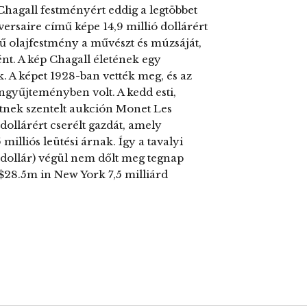
 Chagall festményért eddig a legtöbbet
ersaire című képe 14,9 millió dollárért
ű olajfestmény a művészt és múzsáját,
nt. A kép Chagall életének egy
 A képet 1928-ban vették meg, és az
gyűjteményben volt. A kedd esti,
nek szentelt aukción Monet Les
ollárért cserélt gazdát, amely
milliós leütési árnak. Így a tavalyi
ó dollár) végül nem dőlt meg tegnap
t $28.5m in New York 7,5 milliárd