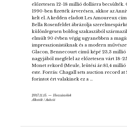
előzetesen 12-18 millió dollárra becsülték.
1990-ben fizették árverésen, akkor az Anniv
kelt el. A kedden eladott Les Amoureux cím
Bella Rosenfeldet ábrázolja szerelmespárké
különlegesen boldog szakaszából származik.
elmúlt 90 évben végig ugyanebben a magán
impresszionistáknak és a modern művészet
Glacon, Bennecourt című képé 23,3 millió d
nagyjából megfelel az előzetesen várt 18-25 
Monet rekord (Meule, leütési ár:81,4 milli
este. Forrás: Chagall sets auction record a
forintot ért valakinek ez a …
2017.11.15.
Hozzászólok
Alkotók
/
Aukció