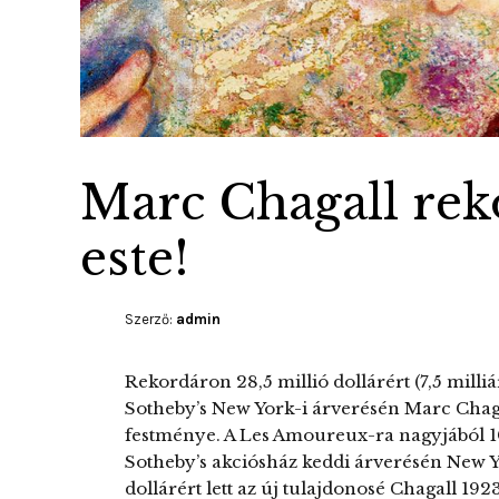
Marc Chagall reko
este!
Szerző:
admin
Rekordáron 28,5 millió dollárért (7,5 milliár
Sotheby’s New York-i árverésén Marc Chag
festménye. A Les Amoureux-ra nagyjából 10
Sotheby’s akciósház keddi árverésén New Y
dollárért lett az új tulajdonosé Chagall 192