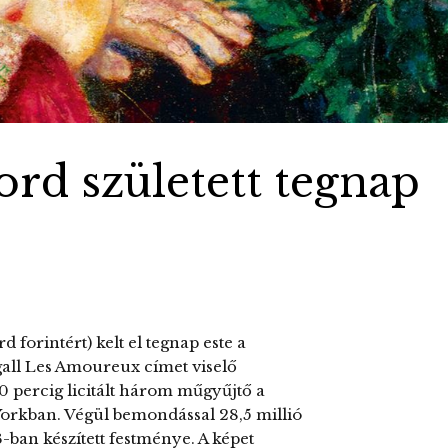
rd született tegnap
d forintért) kelt el tegnap este a
all Les Amoureux címet viselő
 percig licitált három műgyűjtő a
orkban. Végül bemondással 28,5 millió
3-ban készített festménye. A képet