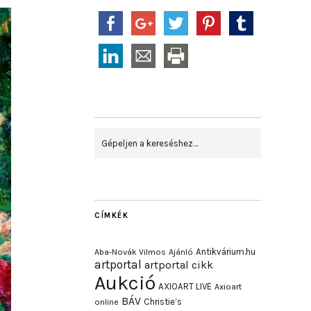
CÍMKÉK
Antikvárium.hu
Aba-Novák Vilmos
Ajánló
artportal
artportal cikk
Aukció
AXIOART LIVE
Axioart
BÁV
Christie’s
online