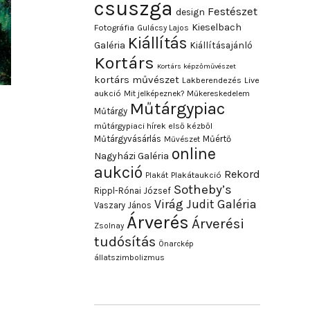
csuszga
Festészet
design
Kieselbach
Fotográfia
Gulácsy Lajos
Kiállítás
Galéria
Kiállításajánló
Kortárs
Kortárs képzőművészet
kortárs művészet
Lakberendezés
Live
aukció
Mit jelképeznek?
Műkereskedelem
Műtárgypiac
Műtárgy
műtárgypiaci hírek első kézből
Műtárgyvásárlás
Műértő
Művészet
online
Nagyházi Galéria
aukció
Rekord
Plakát
Plakátaukció
Sotheby’s
Rippl-Rónai József
Virág Judit Galéria
Vaszary János
Árverés
Árverési
Zsolnay
tudósítás
Önarckép
állatszimbolizmus