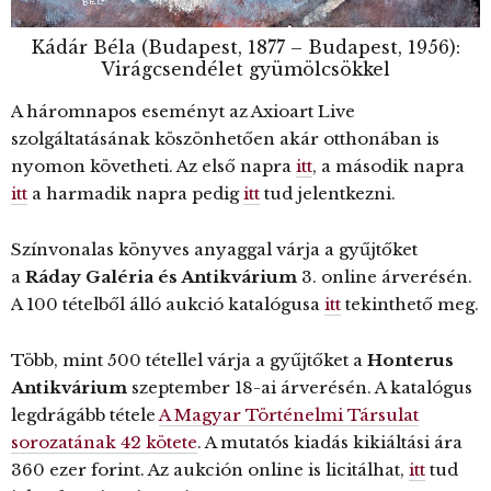
Kádár Béla (Budapest, 1877 – Budapest, 1956):
Virágcsendélet gyümölcsökkel
A háromnapos eseményt az Axioart Live
szolgáltatásának köszönhetően akár otthonában is
nyomon követheti. Az első napra
itt
, a második napra
itt
a harmadik napra pedig
itt
tud jelentkezni.
Színvonalas könyves anyaggal várja a gyűjtőket
a
Ráday Galéria és Antikvárium
3. online árverésén.
A 100 tételből álló aukció katalógusa
itt
tekinthető meg.
Több, mint 500 tétellel várja a gyűjtőket a
Honterus
Antikvárium
szeptember 18-ai árverésén. A katalógus
legdrágább tétele
A Magyar Történelmi Társulat
sorozatának 42 kötete
. A mutatós kiadás kikiáltási ára
360 ezer forint. Az aukción online is licitálhat,
itt
tud