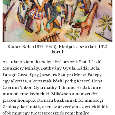
Kádár Béla (1877-1956): Eladják a szürkét, 1921
körül
Az aukció kiemelt tételei közé tartozik Paál László,
Munkácsy Mihály, Batthyány Gyula, Kádár Béla,
Faragó Géza, Egry József és Szinyei Merse Pál egy-
egy alkotása, a kortársak közül pedig Keserü Ilona,
Csernus Tibor, Gyarmathy Tihamér és Bak Imre
munkái emelkednek ki. Miközben a nemzetközi
piacon hónapok óta nem bukkannak fel minőségi
Zsolnay-kerámiák, ezen az árverésen az érdeklődők
több mint egy tucat szecessziós remekműre