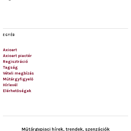
EGYÉB
Axioart
Axioart piactér
Regisztráció
Tagság
Vételi megbízás
Műtárgyfigyelő
Hírlevél
Elérhetőségek
Műtárgypiaci hírek, trendek, szenzációk