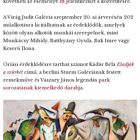
követheti az eseményt!
Itt
jelentkezhet a közvetítésre.
A Virág Judit Galéria szeptember 20-ai árverésén 202
műalkotásra licitálhatnak az érdeklődők, amelyek
között olyan alkotók munkái szerepelnek, mint
Munkácsy Mihály, Batthyány Gyula, Bak Imre vagy
Keserü Ilona.
Óriási érdeklődésre tarthat számot Kádár Béla
Eladják
a szürkét
című, a berlini Sturm Galériának festett
remekműve és Vaszary János legendás
park
sorozatának kiemelkedő darabja
.