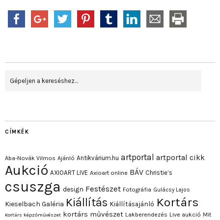
CÍMKÉK
artportal
artportal cikk
Antikvárium.hu
Aba-Novák Vilmos
Ajánló
Aukció
BÁV
AXIOART LIVE
Christie’s
Axioart online
csuszga
Festészet
design
Fotográfia
Gulácsy Lajos
Kortárs
Kiállítás
Kieselbach Galéria
Kiállításajánló
kortárs művészet
Lakberendezés
Live aukció
Mit
Kortárs képzőművészet