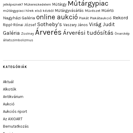
Műtárgypiac
Műtárgy
jelképeznek?
Műkereskedelem
Műtárgyvásárlás
Műértő
műtárgypiaci hírek első kézből
Művészet
online aukció
Rekord
Nagyházi Galéria
Plakát
Plakátaukció
Sotheby’s
Virág Judit
Rippl-Rónai József
Vaszary János
Árverés
Árverési tudósítás
Galéria
Zsolnay
Önarckép
állatszimbolizmus
KATEGÓRIÁK
Aktuál
Alkotók
Antikvárium
Aukció
Aukciós riport
Az AXIOART
Bemutatkozás