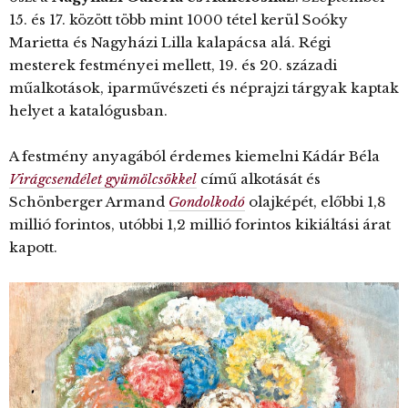
15. és 17. között több mint 1000 tétel kerül Soóky
Marietta és Nagyházi Lilla kalapácsa alá. Régi
mesterek festményei mellett, 19. és 20. századi
műalkotások, iparművészeti és néprajzi tárgyak kaptak
helyet a katalógusban.
A festmény anyagából érdemes kiemelni Kádár Béla
Virágcsendélet gyümölcsökkel
című alkotását és
Schönberger Armand
Gondolkodó
olajképét, előbbi 1,8
millió forintos, utóbbi 1,2 millió forintos kikiáltási árat
kapott.