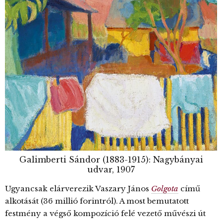
Galimberti Sándor (1883-1915): Nagybányai
udvar, 1907
Ugyancsak elárverezik Vaszary János
Golgota
című
alkotását (36 millió forintról). A most bemutatott
festmény a végső kompozíció felé vezető művészi út