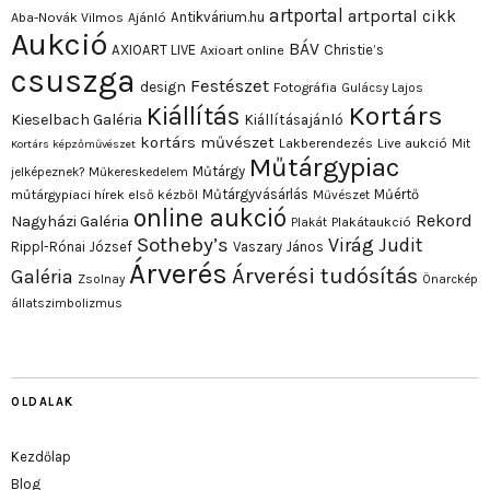
artportal
artportal cikk
Antikvárium.hu
Aba-Novák Vilmos
Ajánló
Aukció
BÁV
AXIOART LIVE
Christie’s
Axioart online
csuszga
Festészet
design
Fotográfia
Gulácsy Lajos
Kortárs
Kiállítás
Kieselbach Galéria
Kiállításajánló
kortárs művészet
Lakberendezés
Live aukció
Mit
Kortárs képzőművészet
Műtárgypiac
Műtárgy
jelképeznek?
Műkereskedelem
Műtárgyvásárlás
Műértő
műtárgypiaci hírek első kézből
Művészet
online aukció
Rekord
Nagyházi Galéria
Plakát
Plakátaukció
Sotheby’s
Virág Judit
Rippl-Rónai József
Vaszary János
Árverés
Árverési tudósítás
Galéria
Zsolnay
Önarckép
állatszimbolizmus
OLDALAK
Kezdőlap
Blog