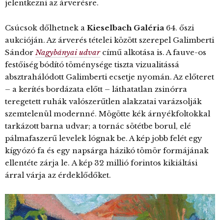
jelentkezni az árverésre.
Csúcsok dőlhetnek a
Kieselbach Galéria
64. őszi
aukcióján. Az árverés tételei között szerepel Galimberti
Sándor
Nagybányai udvar
című alkotása is. A fauve-os
festőiség bódító töménysége tiszta vizualitássá
absztrahálódott Galimberti ecsetje nyomán. Az előteret
– a kerítés bordázata előtt – láthatatlan zsinórra
teregetett ruhák valószerűtlen alakzatai varázsolják
szemtelenül modernné. Mögötte kék árnyékfoltokkal
tarkázott barna udvar; a tornác sötétbe borul, elé
pálmafaszerű levelek lógnak be. A kép jobb felét egy
kígyózó fa és egy napsárga házikó tömör formájának
ellentéte zárja le. A kép 32 millió forintos kikiáltási
árral várja az érdeklődőket.