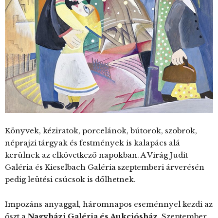
Könyvek, kéziratok, porcelánok, bútorok, szobrok,
néprajzi tárgyak és festmények is kalapács alá
kerülnek az elkövetkező napokban. A Virág Judit
Galéria és Kieselbach Galéria szeptemberi árverésén
pedig leütési csúcsok is dőlhetnek.
Impozáns anyaggal, háromnapos eseménnyel kezdi az
őszt a
Nagyházi Galéria és Aukciósház
. Szeptember