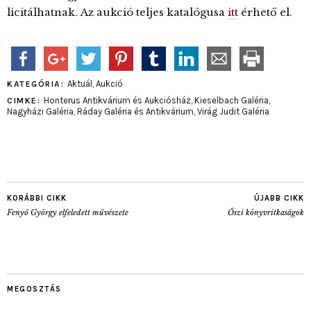
licitálhatnak. Az aukció teljes katalógusa
itt
érhető el.
Aktuál
,
Aukció
KATEGÓRIA:
Honterus Antikvárium és Aukciósház
,
Kieselbach Galéria
,
CIMKE:
Nagyházi Galéria
,
Ráday Galéria és Antikvárium
,
Virág Judit Galéria
KORÁBBI CIKK
ÚJABB CIKK
Fenyő György elfeledett művészete
Őszi könyvritkaságok
MEGOSZTÁS