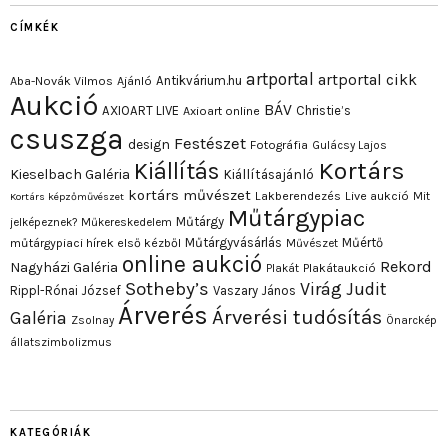
CÍMKÉK
artportal
artportal cikk
Antikvárium.hu
Aba-Novák Vilmos
Ajánló
Aukció
BÁV
AXIOART LIVE
Christie’s
Axioart online
csuszga
Festészet
design
Fotográfia
Gulácsy Lajos
Kortárs
Kiállítás
Kieselbach Galéria
Kiállításajánló
kortárs művészet
Lakberendezés
Live aukció
Mit
Kortárs képzőművészet
Műtárgypiac
Műtárgy
jelképeznek?
Műkereskedelem
Műtárgyvásárlás
Műértő
műtárgypiaci hírek első kézből
Művészet
online aukció
Rekord
Nagyházi Galéria
Plakát
Plakátaukció
Sotheby’s
Virág Judit
Rippl-Rónai József
Vaszary János
Árverés
Árverési tudósítás
Galéria
Zsolnay
Önarckép
állatszimbolizmus
KATEGÓRIÁK