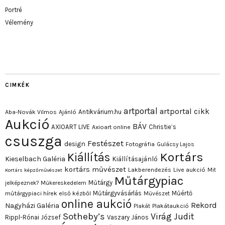
Portré
Vélemény
CIMKÉK
artportal
artportal cikk
Antikvárium.hu
Aba-Novák Vilmos
Ajánló
Aukció
BÁV
AXIOART LIVE
Christie’s
Axioart online
csuszga
Festészet
design
Fotográfia
Gulácsy Lajos
Kortárs
Kiállítás
Kieselbach Galéria
Kiállításajánló
kortárs művészet
Lakberendezés
Live aukció
Mit
Kortárs képzőművészet
Műtárgypiac
Műtárgy
jelképeznek?
Műkereskedelem
Műtárgyvásárlás
Műértő
műtárgypiaci hírek első kézből
Művészet
online aukció
Rekord
Nagyházi Galéria
Plakát
Plakátaukció
Sotheby’s
Virág Judit
Rippl-Rónai József
Vaszary János