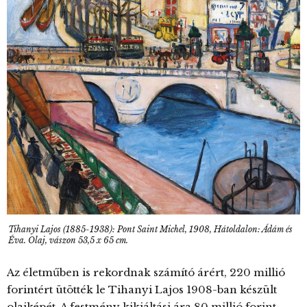
Tihanyi Lajos (1885-1938): Pont Saint Michel, 1908, Hátoldalon: Ádám és
Éva. Olaj, vászon 53,5 x 65 cm.
Az életműben is rekordnak számító árért, 220 millió
forintért ütötték le Tihanyi Lajos 1908-ban készült
olajképét. A festmény kikiáltási ára 80 millió forint