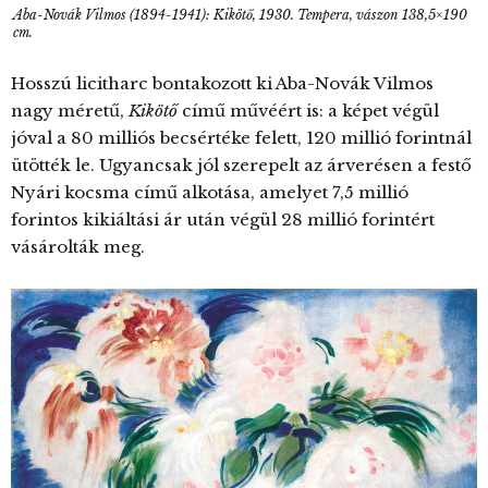
Aba-Novák Vilmos (1894-1941): Kikötő, 1930. Tempera, vászon 138,5×190
cm.
Hosszú licitharc bontakozott ki Aba-Novák Vilmos
nagy méretű,
Kikötő
című művéért is: a képet végül
jóval a 80 milliós becsértéke felett, 120 millió forintnál
ütötték le. Ugyancsak jól szerepelt az árverésen a festő
Nyári kocsma című alkotása, amelyet 7,5 millió
forintos kikiáltási ár után végül 28 millió forintért
vásárolták meg.