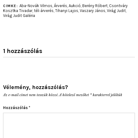
Aba-Novák Vilmos
,
Árverés
,
Aukció
,
Berény Róbert
,
Csontváry
CIMKE:
Kosztka Tivadar
,
téli árverés
,
Tihanyi Lajos
,
Vaszary János
,
Virág Judit
,
Virág Judit Galéria
1 hozzászólás
Vélemény, hozzászólás?
Az e-mail címet nem tesszük közzé.
A kötelező mezőket
*
karakterrel jelöltük
Hozzászólás
*