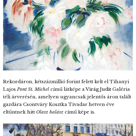
Rekordáron, kétszázmillió forint felett kelt el Tihanyi
Lajos
Pont St. Michel
című látképe a
Virág Judit
Galéria
téli árverésén, amelyen ugyancsak jelentős áron talált
gazdára Csontváry Kosztka Tivadar hetven éve
eltűntnek hitt
Olasz halász
című képe is.