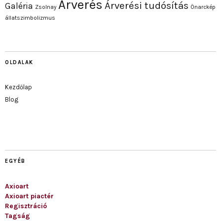
Árverés
Árverési tudósítás
Galéria
Zsolnay
Önarckép
állatszimbolizmus
OLDALAK
Kezdőlap
Blog
EGYÉB
Axioart
Axioart piactér
Regisztráció
Tagság