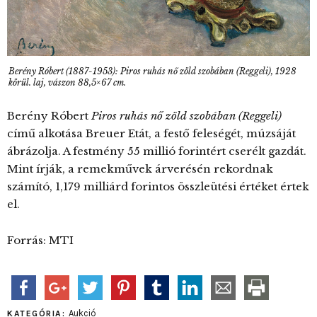
Berény Róbert (1887-1953): Piros ruhás nő zöld szobában (Reggeli), 1928
körül. laj, vászon 88,5×67 cm.
Berény Róbert
Piros ruhás nő zöld szobában (Reggeli)
című alkotása Breuer Etát, a festő feleségét, múzsáját
ábrázolja. A festmény 55 millió forintért cserélt gazdát.
Mint írják, a remekművek árverésén rekordnak
számító, 1,179 milliárd forintos összleütési értéket értek
el.
Forrás: MTI
Aukció
KATEGÓRIA: