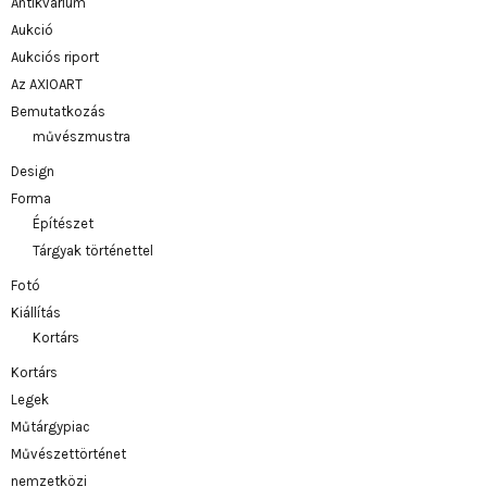
Antikvárium
Aukció
Aukciós riport
Az AXIOART
Bemutatkozás
művészmustra
Design
Forma
Építészet
Tárgyak történettel
Fotó
Kiállítás
Kortárs
Kortárs
Legek
Műtárgypiac
Művészettörténet
nemzetközi