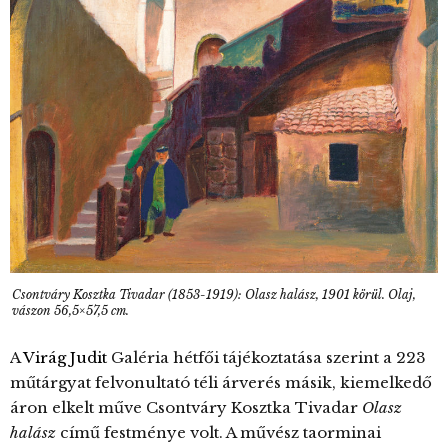
Csontváry Kosztka Tivadar (1853-1919): Olasz halász, 1901 körül. Olaj,
vászon 56,5×57,5 cm.
A
Virág Judit
Galéria hétfői tájékoztatása szerint a 223
műtárgyat felvonultató téli árverés másik, kiemelkedő
áron elkelt műve Csontváry Kosztka Tivadar
Olasz
halász
című festménye volt. A művész taorminai