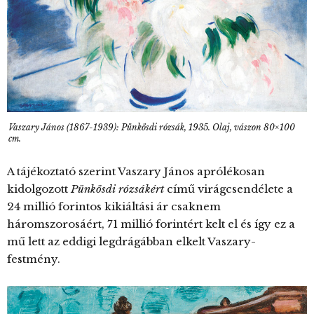
Vaszary János (1867-1939): Pünkösdi rózsák, 1935. Olaj, vászon 80×100
cm.
A tájékoztató szerint Vaszary János aprólékosan
kidolgozott
Pünkösdi rózsákért
című virágcsendélete a
24 millió forintos kikiáltási ár csaknem
háromszorosáért, 71 millió forintért kelt el és így ez a
mű lett az eddigi legdrágábban elkelt Vaszary-
festmény.