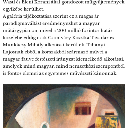
Wastl és Eleni Korani által gondozott műgyűjtemények
egyikébe kerülhet.
A galéria tájékoztatása szerint ez a magas ár
paradigmaváltást eredményezhet a magyar
műtárgypiacon, mivel a 200 millió forintos határ
közelébe eddig csak Csontváry Kosztka Tivadar és
Munkácsy Mihály alkotásai kerültek. Tihanyi
Lajosnak ebből a korszakból származó művei a
magyar fauve festészeti irányzat kiemelkedő alkotásai,
amelyek mind magyar, mind nemzetközi szempontból
is fontos elemei az egyetemes művészeti kánonnak.