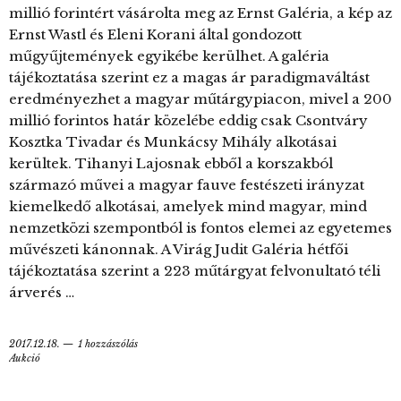
millió forintért vásárolta meg az Ernst Galéria, a kép az
Ernst Wastl és Eleni Korani által gondozott
műgyűjtemények egyikébe kerülhet. A galéria
tájékoztatása szerint ez a magas ár paradigmaváltást
eredményezhet a magyar műtárgypiacon, mivel a 200
millió forintos határ közelébe eddig csak Csontváry
Kosztka Tivadar és Munkácsy Mihály alkotásai
kerültek. Tihanyi Lajosnak ebből a korszakból
származó művei a magyar fauve festészeti irányzat
kiemelkedő alkotásai, amelyek mind magyar, mind
nemzetközi szempontból is fontos elemei az egyetemes
művészeti kánonnak. A Virág Judit Galéria hétfői
tájékoztatása szerint a 223 műtárgyat felvonultató téli
árverés …
2017.12.18.
1 hozzászólás
Aukció