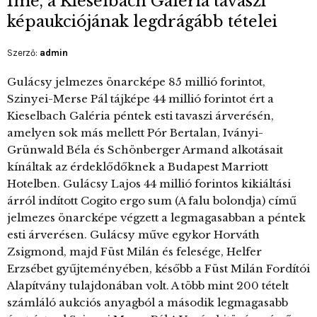
Íme, a Kieselbach Galéria tavaszi
képaukciójának legdrágább tételei
Szerző:
admin
Gulácsy jelmezes önarcképe 85 millió forintot,
Szinyei-Merse Pál tájképe 44 millió forintot ért a
Kieselbach Galéria péntek esti tavaszi árverésén,
amelyen sok más mellett Pór Bertalan, Iványi-
Grünwald Béla és Schönberger Armand alkotásait
kínáltak az érdeklődőknek a Budapest Marriott
Hotelben. Gulácsy Lajos 44 millió forintos kikiáltási
árról indított Cogito ergo sum (A falu bolondja) című
jelmezes önarcképe végzett a legmagasabban a péntek
esti árverésen. Gulácsy műve egykor Horváth
Zsigmond, majd Füst Milán és felesége, Helfer
Erzsébet gyűjteményében, később a Füst Milán Fordítói
Alapítvány tulajdonában volt. A több mint 200 tételt
számláló aukciós anyagból a második legmagasabb