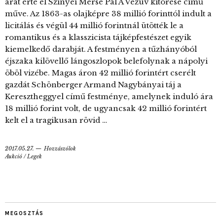
árat érte el Szinyei Merse Pál A Vezúv kitörése című
műve. Az 1863-as olajképre 38 millió forinttól indult a
licitálás és végül 44 millió forintnál ütötték le a
romantikus és a klasszicista tájképfestészet egyik
kiemelkedő darabját. A festményen a tűzhányóból
éjszaka kilövellő lángoszlopok belefolynak a nápolyi
öböl vizébe. Magas áron 42 millió forintért cserélt
gazdát Schönberger Armand Nagybányai táj a
Keresztheggyel című festménye, amelynek induló ára
18 millió forint volt, de ugyancsak 42 millió forintért
kelt el a tragikusan rövid …
2017.05.27.
Hozzászólok
Aukció
/
Legek
MEGOSZTÁS