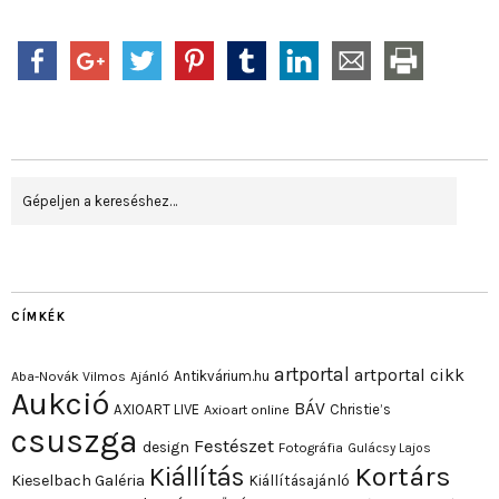
CÍMKÉK
artportal
artportal cikk
Antikvárium.hu
Aba-Novák Vilmos
Ajánló
Aukció
BÁV
AXIOART LIVE
Christie’s
Axioart online
csuszga
Festészet
design
Fotográfia
Gulácsy Lajos
Kortárs
Kiállítás
Kieselbach Galéria
Kiállításajánló