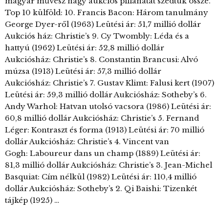
magyar művész nagy aukciós pillanatát szedtük össze.
Top 10 külföld: 10. Francis Bacon: Három tanulmány
George Dyer-ről (1963) Leütési ár: 51,7 millió dollár
Aukciós ház: Christie’s 9. Cy Twombly: Léda és a
hattyú (1962) Leütési ár: 52,8 millió dollár
Aukciósház: Christie’s 8. Constantin Brancusi: Alvó
múzsa (1913) Leütési ár: 57,3 millió dollár
Aukciósház: Christie’s 7. Gustav Klimt: Falusi kert (1907)
Leütési ár: 59,3 millió dollár Aukciósház: Sotheby’s 6.
Andy Warhol: Hatvan utolsó vacsora (1986) Leütési ár:
60,8 millió dollár Aukciósház: Christie’s 5. Fernand
Léger: Kontraszt és forma (1913) Leütési ár: 70 millió
dollár Aukciósház: Christie’s 4. Vincent van
Gogh: Laboureur dans un champ (1889) Leütési ár:
81,3 millió dollár Aukciósház: Christie’s 3. Jean-Michel
Basquiat: Cím nélkül (1982) Leütési ár: 110,4 millió
dollár Aukciósház: Sotheby’s 2. Qi Baishi: Tizenkét
tájkép (1925) …