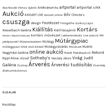
artportal
artportal cikk
Antikvárium.hu
Aba-Novák Vilmos
Ajánló
Aukció
BÁV
AXIOART LIVE
Christie’s
Axioart online
csuszga
Festészet
design
Fotográfia
Gulácsy Lajos
Kortárs
Kiállítás
Kieselbach Galéria
Kiállításajánló
kortárs művészet
Lakberendezés
Live aukció
Mit
Kortárs képzőművészet
Műtárgypiac
Műtárgy
jelképeznek?
Műkereskedelem
Műtárgyvásárlás
Műértő
műtárgypiaci hírek első kézből
Művészet
online aukció
Rekord
Nagyházi Galéria
Plakát
Plakátaukció
Sotheby’s
Virág Judit
Rippl-Rónai József
Vaszary János
Árverés
Árverési tudósítás
Galéria
Zsolnay
Önarckép
állatszimbolizmus
OLDALAK
Kezdőlap