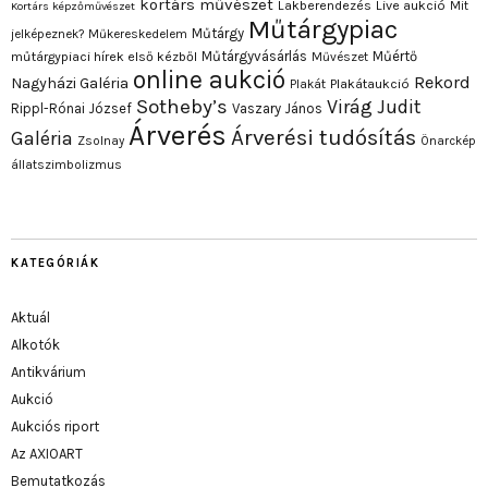
kortárs művészet
Lakberendezés
Live aukció
Mit
Kortárs képzőművészet
Műtárgypiac
Műtárgy
jelképeznek?
Műkereskedelem
Műtárgyvásárlás
Műértő
műtárgypiaci hírek első kézből
Művészet
online aukció
Rekord
Nagyházi Galéria
Plakát
Plakátaukció
Sotheby’s
Virág Judit
Rippl-Rónai József
Vaszary János
Árverés
Árverési tudósítás
Galéria
Zsolnay
Önarckép
állatszimbolizmus
KATEGÓRIÁK
Aktuál
Alkotók
Antikvárium
Aukció
Aukciós riport
Az AXIOART
Bemutatkozás