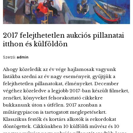
2017 felejthetetlen aukciós pillanatai
itthon és külföldön
Szerző:
admin
Ahogy közeledik az év vége hajlamosak vagyunk
listákba szedni az év nagy eseményeit, gyűjtjük a
felejthetetlen pillanatokat, élményeket. December
végéhez közeledve a legjobb 2017-ban készült filmeket,
zenéket, könyveket felsorakoztató cikkekre
bukkanunk úton s útfélen. 2017 azonban a
műtárgypiacon is tartogatott meglepetéseket.
Klasszikus festők és kortárs alkotók is rekordokat
döntögettek. Cikkünkben 10 külföldi művész és 10