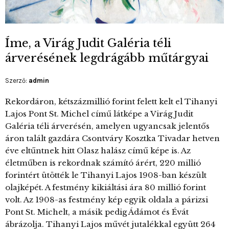
Íme, a Virág Judit Galéria téli
árverésének legdrágább műtárgyai
Szerző:
admin
Rekordáron, kétszázmillió forint felett kelt el Tihanyi
Lajos Pont St. Michel című látképe a Virág Judit
Galéria téli árverésén, amelyen ugyancsak jelentős
áron talált gazdára Csontváry Kosztka Tivadar hetven
éve eltűntnek hitt Olasz halász című képe is. Az
életműben is rekordnak számító árért, 220 millió
forintért ütötték le Tihanyi Lajos 1908-ban készült
olajképét. A festmény kikiáltási ára 80 millió forint
volt. Az 1908-as festmény kép egyik oldala a párizsi
Pont St. Michelt, a másik pedig Ádámot és Évát
ábrázolja. Tihanyi Lajos művét jutalékkal együtt 264