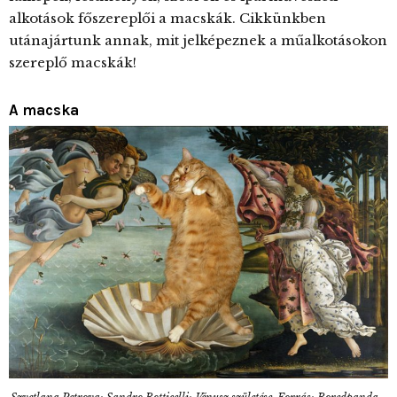
alkotások főszereplői a macskák. Cikkünkben
utánajártunk annak, mit jelképeznek a műalkotásokon
szereplő macskák!
A macska