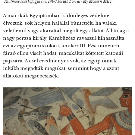
Thutmose szarkofágja (i.e. 1400 körül). Forrás: My Modern MET
A macskák Egyiptomban különleges védelmet
élveztek: sok helyen halállal büntették, ha valaki
véletlenül vagy akarattal megölt egy állatot. Állítólag a
nagy perzsa király, Kambüzész ravaszul kihasználta
ezt az egyiptomi szokást, amikor III. Pzsammetich
fáraó ellen viselt hadat, macskákat köttetett katonái
pajzsára. A csel eredményes volt, az egyiptomiak
inkább megadták magukat, semmint hogy a szent
állatokat megsebesítsék.