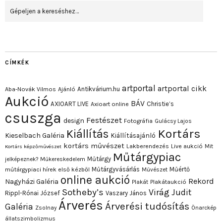
CÍMKÉK
artportal
artportal cikk
Antikvárium.hu
Aba-Novák Vilmos
Ajánló
Aukció
BÁV
AXIOART LIVE
Christie’s
Axioart online
csuszga
Festészet
design
Fotográfia
Gulácsy Lajos
Kortárs
Kiállítás
Kieselbach Galéria
Kiállításajánló
kortárs művészet
Lakberendezés
Live aukció
Mit
Kortárs képzőművészet
Műtárgypiac
Műtárgy
jelképeznek?
Műkereskedelem
Műtárgyvásárlás
Műértő
műtárgypiaci hírek első kézből
Művészet
online aukció
Rekord
Nagyházi Galéria
Plakát
Plakátaukció
Sotheby’s
Virág Judit
Rippl-Rónai József
Vaszary János
Árverés
Árverési tudósítás
Galéria
Zsolnay
Önarckép
állatszimbolizmus