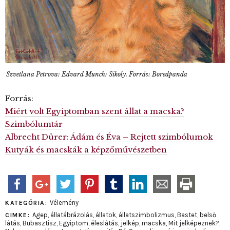
Szvetlana Petrova: Edvard Munch: Sikoly. Forrás: Boredpanda
Forrás:
Miért volt Egyiptomban szent állat a macska?
Szimbólumtár
Albrecht Dürer: Ádám és Éva – Rejtett szimbólumok
Kutyák és macskák a képzőművészetben
Vélemény
KATEGÓRIA:
Agep
,
állatábrázolás
,
állatok
,
állatszimbolizmus
,
Bastet
,
belső
CIMKE:
látás
,
Bubasztisz
,
Egyiptom
,
éleslátás
,
jelkép
,
macska
,
Mit jelképeznek?
,