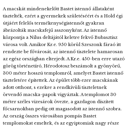
A macskát mindenekelőtt Bastet istennő állataként
tisztelték, ezért a gyermekek születéséért és a Hold égi
útjáért felelős termékenységistennőt gyakran
ábrázolták macskafejű asszonyként. Az istennő
központja a Nílus deltájától keletre fekvő Bubasztisz
városa volt. Amikor Kr.e. 950 körül Szeszonk fáraó itt
rendezte be fővárosát, az istennő tisztelete hamarosan
az egész országban elterjedt. A Kr.e. 450-ben erre utazó
görög történetíró, Hérodotosz beszámolt a gyönyörű,
300 méter hosszú templomról, amelyet Bastet istennő
tiszteletére építettek. Az épület több ezer macskának
adott otthont, s ezekre a rendkívüli tiszteletnek
örvendő macska-papok vigyáztak. A templomot 30
méter széles vizesárok övezte, a gazdagon díszített
főcsarnokban pedig ott magasodott az istennő szobra.
Az ország összes városában pompás Bastet
templomokat emeltek, és az egyiptomiak nagy része