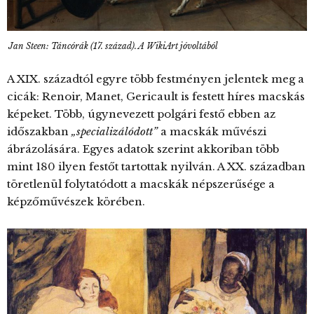
Jan Steen: Táncórák (17. század). A WikiArt jóvoltából
A XIX. századtól egyre több festményen jelentek meg a
cicák: Renoir, Manet, Gericault is festett híres macskás
képeket. Több, úgynevezett polgári festő ebben az
időszakban
„specializálódott”
a macskák művészi
ábrázolására. Egyes adatok szerint akkoriban több
mint 180 ilyen festőt tartottak nyilván. A XX. században
töretlenül folytatódott a macskák népszerűsége a
képzőművészek körében.