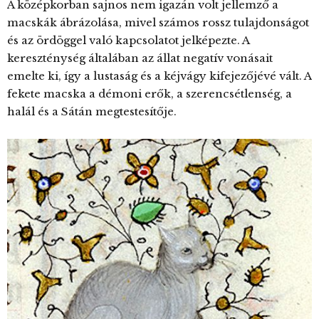
A középkorban sajnos nem igazán volt jellemző a
macskák ábrázolása, mivel számos rossz tulajdonságot
és az ördöggel való kapcsolatot jelképezte. A
kereszténység általában az állat negatív vonásait
emelte ki, így a lustaság és a kéjvágy kifejezőjévé vált. A
fekete macska a démoni erők, a szerencsétlenség, a
halál és a Sátán megtestesítője.