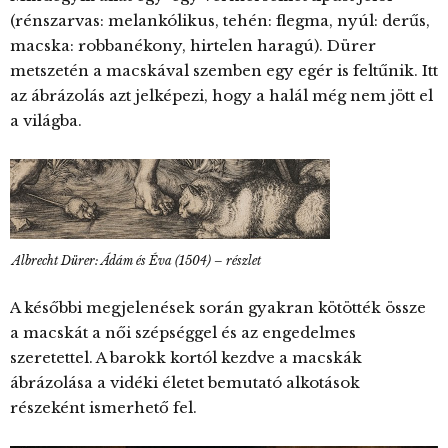
(rénszarvas: melankólikus, tehén: flegma, nyúl: derűs,
macska: robbanékony, hirtelen haragú). Dürer
metszetén a macskával szemben egy egér is feltűnik. Itt
az ábrázolás azt jelképezi, hogy a halál még nem jött el
a világba.
Albrecht Dürer: Ádám és Éva (1504) – részlet
A későbbi megjelenések során gyakran kötötték össze
a macskát a női szépséggel és az engedelmes
szeretettel. A barokk kortól kezdve a macskák
ábrázolása a vidéki életet bemutató alkotások
részeként ismerhető fel.