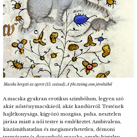
Macska kergeti az egeret (15. század). A pbs.twimg.com jóvoltából
A macska gyakran erotikus szimbólum, legyen szó
akár nősténymacskáról, akár kandúrról. Testének
hajlékonysága, kígyózó mozgása, puha, nesztelen
járása miatt a női testre is emlékeztet. Ambivalens,
kiszámíthatatlan és megismerhetetlen, démoni
természete (a doromboló macska, amely hirtelen