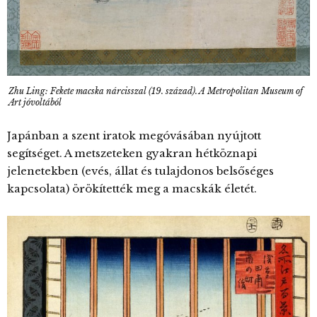
Zhu Ling: Fekete macska nárcisszal (19. század). A Metropolitan Museum of
Art jóvoltából
Japánban a szent iratok megóvásában nyújtott
segítséget. A metszeteken gyakran hétköznapi
jelenetekben (evés, állat és tulajdonos belsőséges
kapcsolata) örökítették meg a macskák életét.