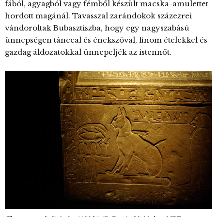
fából, agyagból vagy fémből készült macska-amulettet
hordott magánál. Tavasszal zarándokok százezrei
vándoroltak Bubasztiszba, hogy egy nagyszabású
ünnepségen tánccal és énekszóval, finom ételekkel és
gazdag áldozatokkal ünnepeljék az istennőt.