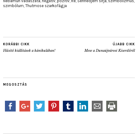
Nebamun vadászata
,
negatív
,
pozitív
,
Ré
,
Sennedjem sírja
,
szimbolizmus
,
szimbólum
,
Thutmose szarkofágja
KORÁBBI CIKK
ÚJABB CIKK
Hűsítő kiállítások a kánikulában!
Mese a Dunaújvárosi Kiserdőről
MEGOSZTÁS