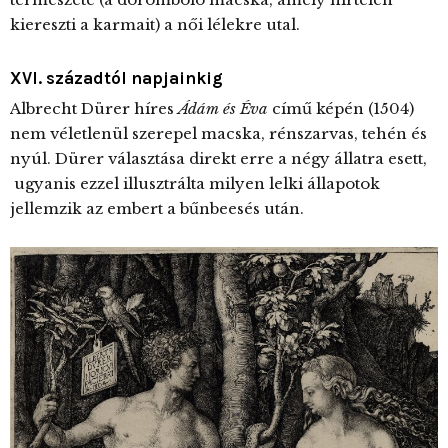
kiereszti a karmait) a női lélekre utal.
XVI. századtól napjainkig
Albrecht Dürer híres
Ádám és Éva
című képén (1504)
nem véletlenül szerepel macska, rénszarvas, tehén és
nyúl. Dürer választása direkt erre a négy állatra esett,
ugyanis ezzel illusztrálta milyen lelki állapotok
jellemzik az embert a bűnbeesés után.