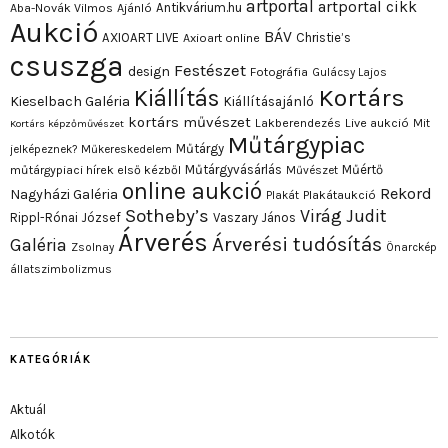
artportal
artportal cikk
Antikvárium.hu
Aba-Novák Vilmos
Ajánló
Aukció
BÁV
AXIOART LIVE
Christie’s
Axioart online
csuszga
Festészet
design
Fotográfia
Gulácsy Lajos
Kortárs
Kiállítás
Kieselbach Galéria
Kiállításajánló
kortárs művészet
Lakberendezés
Live aukció
Mit
Kortárs képzőművészet
Műtárgypiac
Műtárgy
jelképeznek?
Műkereskedelem
Műtárgyvásárlás
Műértő
műtárgypiaci hírek első kézből
Művészet
online aukció
Rekord
Nagyházi Galéria
Plakát
Plakátaukció
Sotheby’s
Virág Judit
Rippl-Rónai József
Vaszary János
Árverés
Árverési tudósítás
Galéria
Zsolnay
Önarckép
állatszimbolizmus
KATEGÓRIÁK
Aktuál
Alkotók