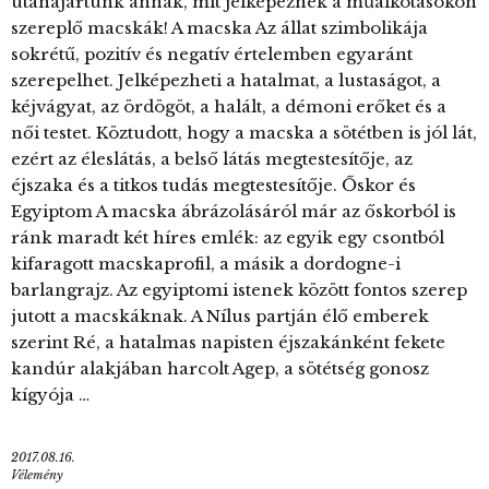
utánajártunk annak, mit jelképeznek a műalkotásokon
szereplő macskák! A macska Az állat szimbolikája
sokrétű, pozitív és negatív értelemben egyaránt
szerepelhet. Jelképezheti a hatalmat, a lustaságot, a
kéjvágyat, az ördögöt, a halált, a démoni erőket és a
női testet. Köztudott, hogy a macska a sötétben is jól lát,
ezért az éleslátás, a belső látás megtestesítője, az
éjszaka és a titkos tudás megtestesítője. Őskor és
Egyiptom A macska ábrázolásáról már az őskorból is
ránk maradt két híres emlék: az egyik egy csontból
kifaragott macskaprofil, a másik a dordogne-i
barlangrajz. Az egyiptomi istenek között fontos szerep
jutott a macskáknak. A Nílus partján élő emberek
szerint Ré, a hatalmas napisten éjszakánként fekete
kandúr alakjában harcolt Agep, a sötétség gonosz
kígyója …
2017.08.16.
Vélemény