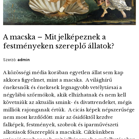
A macska – Mit jelképeznek a
festményeken szereplő állatok?
Szerző:
admin
A közösségi média korában egyetlen állat sem kap
akkora figyelmet, mint a macska. A világhírű
énekesnők és énekesek legnagyobb vetélytársai a
négylábú szőrmókok, akik elhízhatnak és nem kell
követniük az aktuális smink- és divattrendeket, mégis
milliók rajonganak értük. A cicás képek népszerűsége
nem most kezdődött: már az ősidőktől kezdve
falképek, festmények, szobrok és iparművészeti
alkotások főszereplői a macskák. Cikkünkben