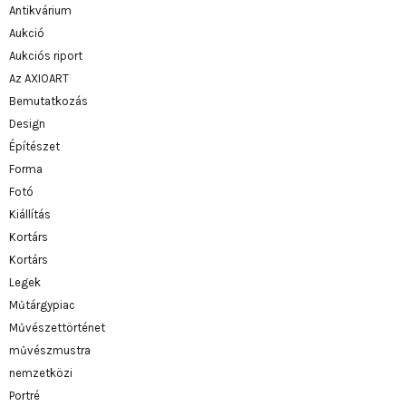
Antikvárium
Aukció
Aukciós riport
Az AXIOART
Bemutatkozás
Design
Építészet
Forma
Fotó
Kiállítás
Kortárs
Kortárs
Legek
Műtárgypiac
Művészettörténet
művészmustra
nemzetközi
Portré