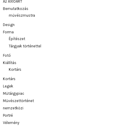
Az AXIOART
Bemutatkozás
művészmustra
Design
Forma
Építészet
Tárgyak történettel
Fotó
Kiállítás
Kortárs
Kortárs
Legek
Műtárgypiac
Művészettörténet
nemzetközi
Portré
Vélemény