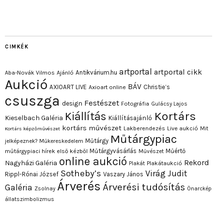
CIMKÉK
artportal
artportal cikk
Antikvárium.hu
Aba-Novák Vilmos
Ajánló
Aukció
BÁV
AXIOART LIVE
Christie’s
Axioart online
csuszga
Festészet
design
Fotográfia
Gulácsy Lajos
Kortárs
Kiállítás
Kieselbach Galéria
Kiállításajánló
kortárs művészet
Lakberendezés
Live aukció
Mit
Kortárs képzőművészet
Műtárgypiac
Műtárgy
jelképeznek?
Műkereskedelem
Műtárgyvásárlás
Műértő
műtárgypiaci hírek első kézből
Művészet
online aukció
Rekord
Nagyházi Galéria
Plakát
Plakátaukció
Sotheby’s
Virág Judit
Rippl-Rónai József
Vaszary János
Árverés
Árverési tudósítás
Galéria
Zsolnay
Önarckép
állatszimbolizmus