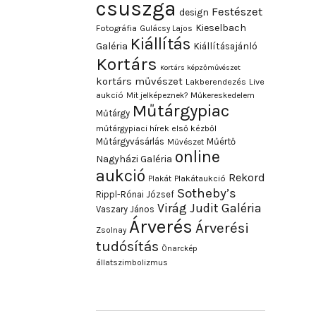
csuszga
Festészet
design
Kieselbach
Fotográfia
Gulácsy Lajos
Kiállítás
Galéria
Kiállításajánló
Kortárs
Kortárs képzőművészet
kortárs művészet
Lakberendezés
Live
aukció
Mit jelképeznek?
Műkereskedelem
Műtárgypiac
Műtárgy
műtárgypiaci hírek első kézből
Műtárgyvásárlás
Műértő
Művészet
online
Nagyházi Galéria
aukció
Rekord
Plakát
Plakátaukció
Sotheby’s
Rippl-Rónai József
Virág Judit Galéria
Vaszary János
Árverés
Árverési
Zsolnay
tudósítás
Önarckép
állatszimbolizmus