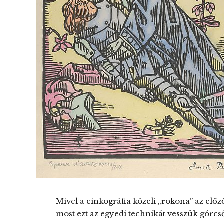
Mivel a cinkográfia közeli „rokona” az elő
most ezt az egyedi technikát vesszük górcső