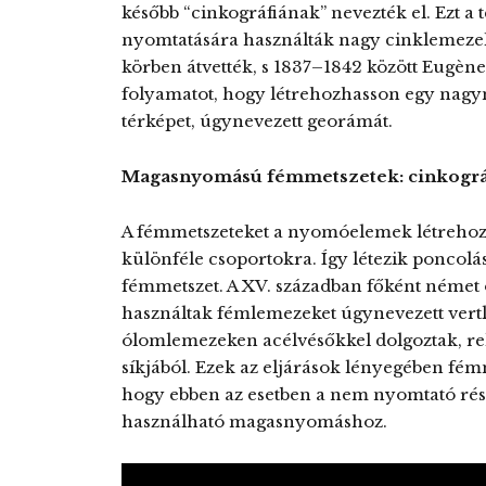
később “cinkográfiának” nevezték el. Ezt a
nyomtatására használták nagy cinklemezekr
körben átvették, s 1837–1842 között Eugène-
folyamatot, hogy létrehozhasson egy nagym
térképet, úgynevezett georámát.
Magasnyomású fémmetszetek: cinkográ
A fémmetszeteket a nyomóelemek létrehozá
különféle csoportokra. Így létezik poncolá
fémmetszet. A XV. században főként német
használtak fémlemezeket úgynevezett vertla
ólomlemezeken acélvésőkkel dolgoztak, rel
síkjából. Ezek az eljárások lényegében fém
hogy ebben az esetben a nem nyomtató rész
használható magasnyomáshoz.