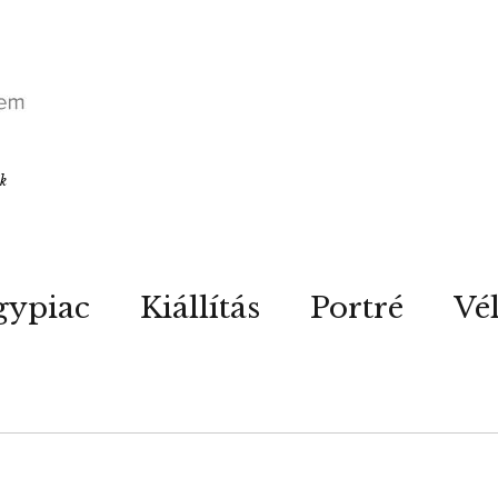
ók
gypiac
Kiállítás
Portré
Vé