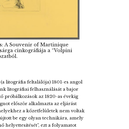
: A Souvenir of Martinique
árga cinkográfiája a “Volpini
ozatból.
a litográfia feltalálója) 1801-es angol
nk litográfiai felhasználását a bajor
ző próbálkozások az 1820-as évekig
not először alkalmazta az eljárást
elyekhez a kőzetfelületek nem voltak
jtott be egy olyan technikára, amely
nő helyettesítését”, ezt a folyamatot