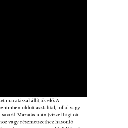
 maratással állítják elő. A
tinben oldott aszfalttal, tollal vagy
 savtól. Maratás után (vízzel higított
oz vagy részmetszethez hasonló