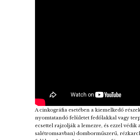
A cinkográfia esetében a kiemelkedő részeket
nyomtatandó felületet fedőlakkal vagy terpen
ecsettel rajzolják a lemezre, és ezzel védik a
salétromsavban) domborműszerű, rézkarch