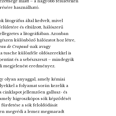
zettsége miatt – a nagyobb felületeken
résére használható.
 litográfus által kedvelt, mivel
lületére és eltúlzott, hálószerű
ellegzetes a litográfiában. Azonban
észen különböző hálózatot hoz létre,
eau de Crapaud
-nak avagy
tusche különféle oldószerekkel is
erpentint és a sebészszeszt – mindegyik
di megjelenést eredményez.
 egy olyan anyaggal, amely kémiai
yekkel a folyamat során kezelik a
 a cinklapot jellemzően gallusz- és
, amely higroszkópos sók képződését
 fürdetése a sók feloldódását
zben megvédi a lemez megmaradt