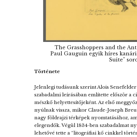
The Grasshoppers and the Ants
Paul Gauguin egyik híres kanáris
Suite” sor
Története
Jelenlegi tudásunk szerint Alois Senefelder (
szabadalmi leírásában említette először a ci
mészkő helyettesítőjeként. Az első meggyő
nyúlnak vissza, mikor Claude-Joseph Breug
nagy földrajzi térképek nyomtatásához, am
elegendők. Végül 1834-ben szabadalmat nyú
lehetővé tette a “litográfiai kő cinkkel törté