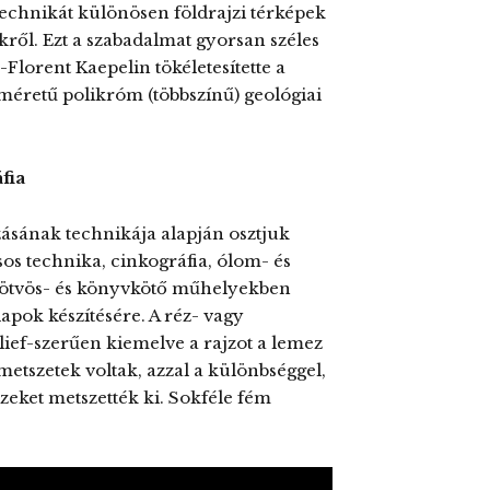
 technikát különösen földrajzi térképek
ől. Ezt a szabadalmat gyorsan széles
Florent Kaepelin tökéletesítette a
éretű polikróm (többszínű) geológiai
fia
sának technikája alapján osztjuk
sos technika, cinkográfia, ólom- és
 ötvös- és könyvkötő műhelyekben
pok készítésére. A réz- vagy
ief-szerűen kiemelve a rajzot a lemez
metszetek voltak, azzal a különbséggel,
eket metszették ki. Sokféle fém