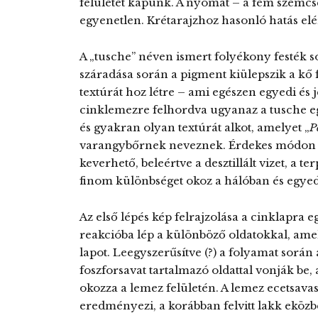
felületet kapunk. A nyomat – a fém szemcsé
egyenetlen. Krétarajzhoz hasonló hatás elé
A „tusche” néven ismert folyékony festék sok
száradása során a pigment kiülepszik a kő fe
textúrát hoz létre – ami egészen egyedi és j
cinklemezre felhordva ugyanaz a tusche eg
és gyakran olyan textúrát alkot, amelyet „
P
varangybőrnek neveznek. Érdekes módon a 
keverhető, beleértve a desztillált vizet, a t
finom különbséget okoz a hálóban és egye
Az első lépés kép felrajzolása a cinklapra
reakcióba lép a különböző oldatokkal, amel
lapot. Leegyszerűsítve (?) a folyamat során
foszforsavat tartalmazó oldattal vonják be
okozza a lemez felületén. A lemez ecetsavas
eredményezi, a korábban felvitt lakk ekö