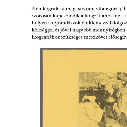
A cinkográfia a magasnyomás kategóriájáb
szorosan kapcsolódik a litográfiához, de a n
helyett a nyomdászok cinklemezzel dolgoz
költséggel és jóval nagyobb mennyiségben l
litográfiához szükséges mészkövet elősegítve