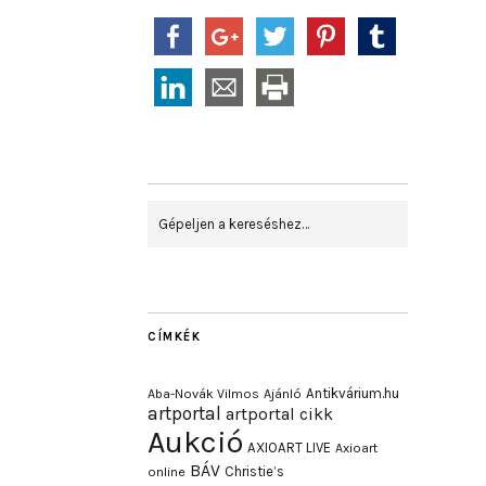
CÍMKÉK
Antikvárium.hu
Aba-Novák Vilmos
Ajánló
artportal
artportal cikk
Aukció
AXIOART LIVE
Axioart
BÁV
Christie’s
online