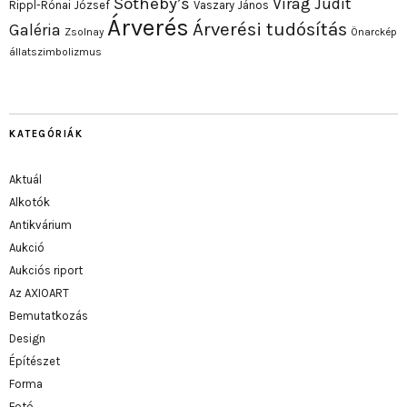
Sotheby’s
Virág Judit
Rippl-Rónai József
Vaszary János
Árverés
Árverési tudósítás
Galéria
Zsolnay
Önarckép
állatszimbolizmus
KATEGÓRIÁK
Aktuál
Alkotók
Antikvárium
Aukció
Aukciós riport
Az AXIOART
Bemutatkozás
Design
Építészet
Forma
Fotó