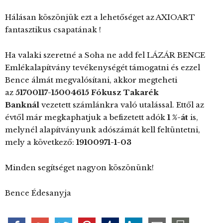
Hálásan köszönjük ezt a lehetőséget az AXIOART
fantasztikus csapatának !
Ha valaki szeretné a Soha ne add fel LÁZÁR BENCE
Emlékalapítvány tevékenységét támogatni és ezzel
Bence álmát megvalósítani, akkor megteheti
az
51700117-15004615 Fókusz Takarék
Banknál
vezetett számlánkra való utalással. Ettől az
évtől már megkaphatjuk a befizetett adók
1 %-át
is,
melynél alapítványunk adószámát kell feltüntetni,
mely a következő:
19100971-1-03
Minden segítséget nagyon köszönünk!
Bence Édesanyja