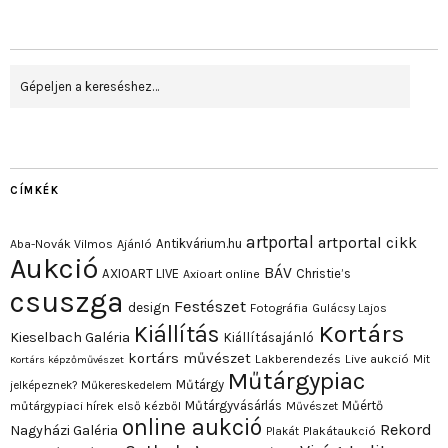
CÍMKÉK
artportal
artportal cikk
Antikvárium.hu
Aba-Novák Vilmos
Ajánló
Aukció
BÁV
AXIOART LIVE
Christie’s
Axioart online
csuszga
Festészet
design
Fotográfia
Gulácsy Lajos
Kortárs
Kiállítás
Kieselbach Galéria
Kiállításajánló
kortárs művészet
Lakberendezés
Live aukció
Mit
Kortárs képzőművészet
Műtárgypiac
Műtárgy
jelképeznek?
Műkereskedelem
Műtárgyvásárlás
Műértő
műtárgypiaci hírek első kézből
Művészet
online aukció
Rekord
Nagyházi Galéria
Plakát
Plakátaukció