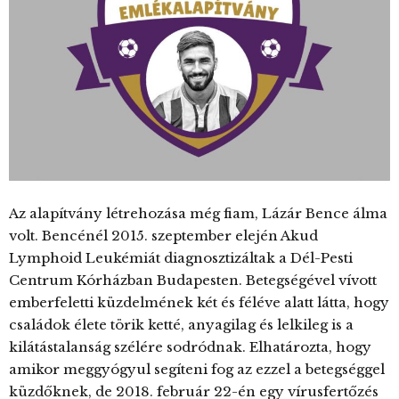
Az alapítvány létrehozása még fiam, Lázár Bence álma
volt. Bencénél 2015. szeptember elején Akud
Lymphoid Leukémiát diagnosztizáltak a Dél-Pesti
Centrum Kórházban Budapesten. Betegségével vívott
emberfeletti küzdelmének két és féléve alatt látta, hogy
családok élete törik ketté, anyagilag és lelkileg is a
kilátástalanság szélére sodródnak. Elhatározta, hogy
amikor meggyógyul segíteni fog az ezzel a betegséggel
küzdőknek, de 2018. február 22-én egy vírusfertőzés