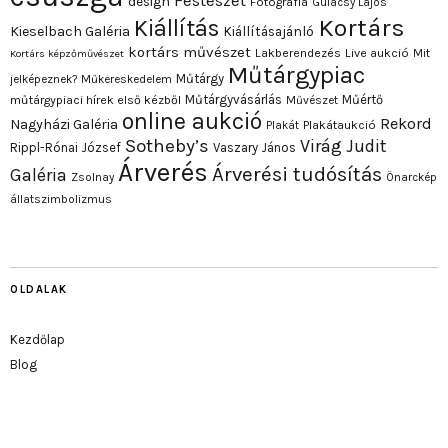
Festészet
design
Fotográfia
Gulácsy Lajos
Kortárs
Kiállítás
Kieselbach Galéria
Kiállításajánló
kortárs művészet
Lakberendezés
Live aukció
Mit
Kortárs képzőművészet
Műtárgypiac
Műtárgy
jelképeznek?
Műkereskedelem
Műtárgyvásárlás
Műértő
műtárgypiaci hírek első kézből
Művészet
online aukció
Rekord
Nagyházi Galéria
Plakát
Plakátaukció
Sotheby’s
Virág Judit
Rippl-Rónai József
Vaszary János
Árverés
Árverési tudósítás
Galéria
Zsolnay
Önarckép
állatszimbolizmus
OLDALAK
Kezdőlap
Blog