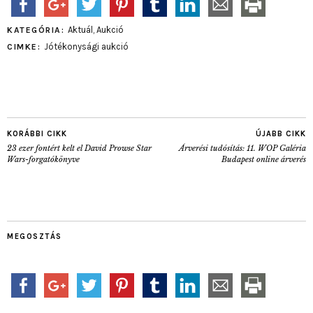
Aktuál
,
Aukció
KATEGÓRIA:
Jótékonysági aukció
CIMKE:
KORÁBBI CIKK
ÚJABB CIKK
23 ezer fontért kelt el David Prowse Star
Árverési tudósítás: 11. WOP Galéria
Wars-forgatókönyve
Budapest online árverés
MEGOSZTÁS