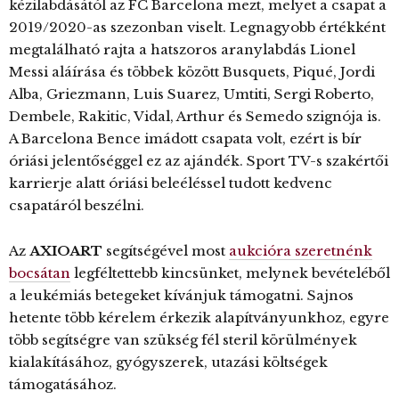
kézilabdásától az FC Barcelona mezt, melyet a csapat a
2019/2020-as szezonban viselt. Legnagyobb értékként
megtalálható rajta a hatszoros aranylabdás Lionel
Messi aláírása és többek között Busquets, Piqué, Jordi
Alba, Griezmann, Luis Suarez, Umtiti, Sergi Roberto,
Dembele, Rakitic, Vidal, Arthur és Semedo szignója is.
A Barcelona Bence imádott csapata volt, ezért is bír
óriási jelentőséggel ez az ajándék. Sport TV-s szakértői
karrierje alatt óriási beleéléssel tudott kedvenc
csapatáról beszélni.
Az
AXIOART
segítségével most
aukcióra szeretnénk
bocsátan
legféltettebb kincsünket, melynek bevételéből
a leukémiás betegeket kívánjuk támogatni. Sajnos
hetente több kérelem érkezik alapítványunkhoz, egyre
több segítségre van szükség fél steril körülmények
kialakításához, gyógyszerek, utazási költségek
támogatásához.