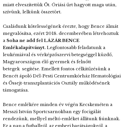
miatt elveszítettük Őt. Óriási űrt hagyott maga után,
szívünk, lelkünk összetört.
Családunk kötelességének érezte, hogy Bence álmát
megvalósítsa, ezért 2018. decemberében létrehoztuk
a
Soha ne add fel LÁZÁR BENCE
Emlékalapítványt.
Legfontosabb feladatunk a
leukémiával és vérképzőszervi betegséggel küzdő,
Magyarországon élő gyermek és felnőtt
betegek segítése. Emellett fontos célkitűzésünk a
Bencét ápoló Dél-Pesti Centrumkórház Hematológiai
és Őssejt-transzplantációs Osztály működésének
támogatása.
Bence emlékére minden év végén Kecskeméten a
Messzi István Sportcsarnokban egy focigálát
rendezünk, mellyel méltó emléket állítunk fiúnknak.
Ez a nap a futballról, az emberi barátságokról, a