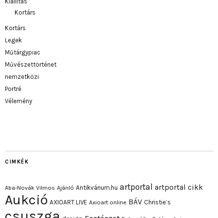
Kiállítás
Kortárs
Kortárs
Legek
Műtárgypiac
Művészettörténet
nemzetközi
Portré
Vélemény
CIMKÉK
artportal
artportal cikk
Antikvárium.hu
Aba-Novák Vilmos
Ajánló
Aukció
BÁV
AXIOART LIVE
Christie’s
Axioart online
csuszga