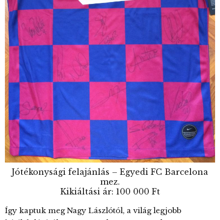
Jótékonysági felajánlás – Egyedi FC Barcelona
mez.
Kikiáltási ár: 100 000 Ft
Így kaptuk meg Nagy Lászlótól, a világ legjobb