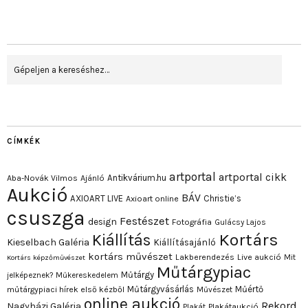
CÍMKÉK
artportal
artportal cikk
Antikvárium.hu
Aba-Novák Vilmos
Ajánló
Aukció
BÁV
AXIOART LIVE
Christie’s
Axioart online
csuszga
Festészet
design
Fotográfia
Gulácsy Lajos
Kortárs
Kiállítás
Kieselbach Galéria
Kiállításajánló
kortárs művészet
Lakberendezés
Live aukció
Mit
Kortárs képzőművészet
Műtárgypiac
Műtárgy
jelképeznek?
Műkereskedelem
Műtárgyvásárlás
Műértő
műtárgypiaci hírek első kézből
Művészet
online aukció
Rekord
Nagyházi Galéria
Plakát
Plakátaukció