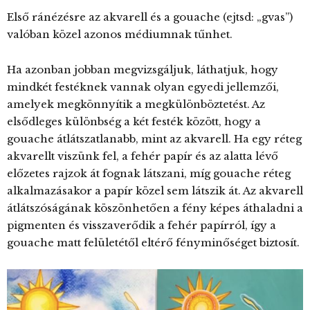
Első ránézésre az akvarell és a gouache (ejtsd: „gvas”)
valóban közel azonos médiumnak tűnhet.
Ha azonban jobban megvizsgáljuk, láthatjuk, hogy
mindkét festéknek vannak olyan egyedi jellemzői,
amelyek megkönnyítik a megkülönböztetést. Az
elsődleges különbség a két festék között, hogy a
gouache átlátszatlanabb, mint az akvarell. Ha egy réteg
akvarellt viszünk fel, a fehér papír és az alatta lévő
előzetes rajzok át fognak látszani, míg gouache réteg
alkalmazásakor a papír közel sem látszik át. Az akvarell
átlátszóságának köszönhetően a fény képes áthaladni a
pigmenten és visszaverődik a fehér papírról, így a
gouache matt felületétől eltérő fényminőséget biztosít.