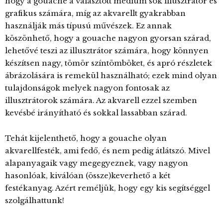
hogy a gouache a választott médium sok illusztrátor és
grafikus számára, míg az akvarellt gyakrabban
használják más típusú művészek. Ez annak
köszönhető, hogy a gouache nagyon gyorsan szárad,
lehetővé teszi az illusztrátor számára, hogy könnyen
készítsen nagy, tömör színtömböket, és apró részletek
ábrázolására is remekül használható; ezek mind olyan
tulajdonságok melyek nagyon fontosak az
illusztrátorok számára. Az akvarell ezzel szemben
kevésbé irányítható és sokkal lassabban szárad.
Tehát kijelenthető, hogy a gouache olyan
akvarellfesték, ami fedő, és nem pedig átlátszó. Mivel
alapanyagaik vagy megegyeznek, vagy nagyon
hasonlóak, kiválóan (össze)keverhető a két
festékanyag. Azért reméljük, hogy egy kis segítséggel
szolgálhattunk!