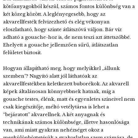
kötőanyagokból készül, számos fontos különbség van a
két közeg között. A leglényegesebb, hogy az
akvarellfesték felvizezhető és elég vékonyan
eloszlatható, hogy szinte átlátszóvá váljon. Bár víz
adható a gouache-hoz is, de nem teszi azt áttetszőbbé.
Ehelyett a gouache jellemzően sűrű, átlátszatlan
felületet biztosít.
Hogyan állapítható meg, hogy melyikkel „állunk
szemben”? Nagyító alatt jól láthatóak az
akvarellfestékben keletkezett buborékok. Az akvarell
képek általánosan könnyebbnek hatnak, míg a
gouache testes, élénk, matt és egyenletes színeivel nem
csak kiegészítője, méltó vetélytársa is lehet a
“bejáratott” akvarellnek. A két anyagnak és
technikának számos különbsége, illetve hasonlósága
van, ami miatt gyakran nehézséget okoz a
megkülönböztetésük a gyakorlatlan szem számára, de