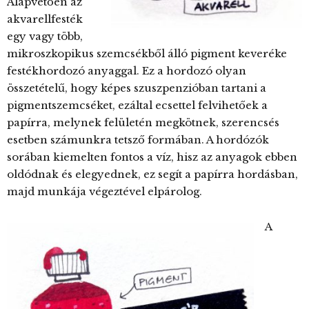
Alapvetően az
akvarellfesték
egy vagy több,
mikroszkopikus szemcsékből álló pigment keveréke
festékhordozó anyaggal. Ez a hordozó olyan
összetételű, hogy képes szuszpenzióban tartani a
pigmentszemcséket, ezáltal ecsettel felvihetőek a
papírra, melynek felületén megkötnek, szerencsés
esetben számunkra tetsző formában. A hordózók
sorában kiemelten fontos a víz, hisz az anyagok ebben
oldódnak és elegyednek, ez segít a papírra hordásban,
majd munkája végeztével elpárolog.
A