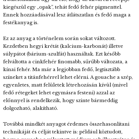
kiegészül egy „opak”, tehát fedő fehér pigmenttel.
Ennek hozzáadásával lesz átlátszatlan és fedő maga a
festékanyag is.
Ez az anyag a történelem során sokat változott.
Kezdetben hegyi krétát (kalcium-karbonát) illetve
súlypátot (bárium-szulfát) használtak. Ezt később
felváltotta a cinkfehér finomabb, sűrűbb változata, a
kínai fehér. Ma már a legjobban fedő, legtisztább
színeket a titánfehérrel lehet elérni. A gouache a szép,
egyenletes, matt felületek létrehozásán kívül (mivel
fedő rétegeket lehet egymásra festeni) azzal az
előnnyel is rendelkezik, hogy szinte bármeddig
dolgozható, alakítható.
Továbbá mindkét anyagot érdemes összehasonlítani
technikáját és célját tekintve is: például köztudott,