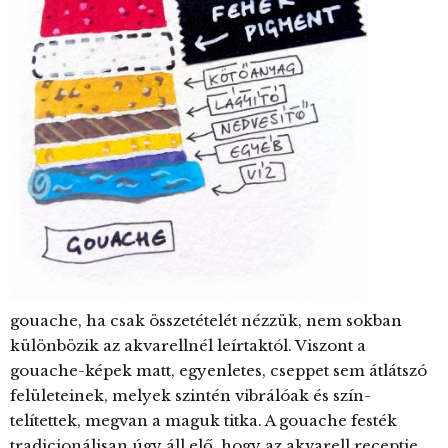
gouache, ha csak összetételét nézzük, nem sokban
különbözik az akvarellnél leírtaktól. Viszont a
gouache-képek matt, egyenletes, cseppet sem átlátszó
felületeinek, melyek szintén vibrálóak és szín-
telítettek, megvan a maguk titka. A gouache festék
tradicionálisan úgy áll elő, hogy az akvarell receptje