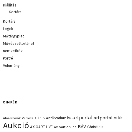
Kiállítás
Kortárs
Kortárs
Legek
Műtárgypiac
Művészettörténet
nemzetközi
Portré
Vélemény
CIMKÉK
artportal
artportal cikk
Antikvárium.hu
Aba-Novák Vilmos
Ajánló
Aukció
BÁV
AXIOART LIVE
Christie’s
Axioart online