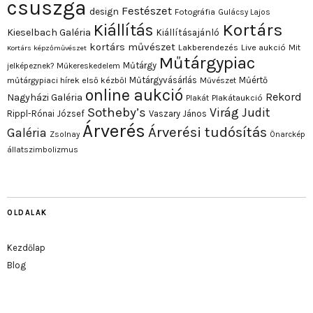
csuszga
Festészet
design
Fotográfia
Gulácsy Lajos
Kortárs
Kiállítás
Kieselbach Galéria
Kiállításajánló
kortárs művészet
Lakberendezés
Live aukció
Mit
Kortárs képzőművészet
Műtárgypiac
Műtárgy
jelképeznek?
Műkereskedelem
Műtárgyvásárlás
Műértő
műtárgypiaci hírek első kézből
Művészet
online aukció
Rekord
Nagyházi Galéria
Plakát
Plakátaukció
Sotheby’s
Virág Judit
Rippl-Rónai József
Vaszary János
Árverés
Árverési tudósítás
Galéria
Zsolnay
Önarckép
állatszimbolizmus
OLDALAK
Kezdőlap
Blog