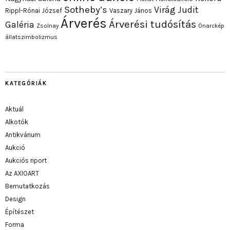
Sotheby’s
Virág Judit
Rippl-Rónai József
Vaszary János
Árverés
Árverési tudósítás
Galéria
Zsolnay
Önarckép
állatszimbolizmus
KATEGÓRIÁK
Aktuál
Alkotók
Antikvárium
Aukció
Aukciós riport
Az AXIOART
Bemutatkozás
Design
Építészet
Forma