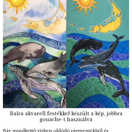
Balra akvarell festékkel készült a kép, jobbra
gouache-t használva
Bár mindkettő vízben oldódó pigmentekből és