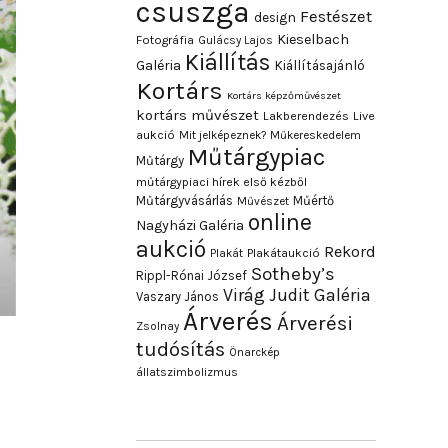
csuszga
Festészet
design
Kieselbach
Fotográfia
Gulácsy Lajos
Kiállítás
Galéria
Kiállításajánló
Kortárs
Kortárs képzőművészet
kortárs művészet
Lakberendezés
Live
aukció
Mit jelképeznek?
Műkereskedelem
Műtárgypiac
Műtárgy
műtárgypiaci hírek első kézből
Műtárgyvásárlás
Műértő
Művészet
online
Nagyházi Galéria
aukció
Rekord
Plakát
Plakátaukció
Sotheby’s
Rippl-Rónai József
Virág Judit Galéria
Vaszary János
Árverés
Árverési
Zsolnay
tudósítás
Önarckép
állatszimbolizmus