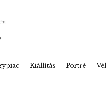
ók
gypiac
Kiállítás
Portré
Vé