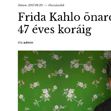
Dátum:
2017.08.29.
Hozzászólok
Frida Kahlo önarc
47 éves koráig
írta
admin