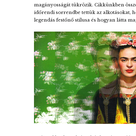
magányosságát tükrözik. Cikkünkben össze
időrendi sorrendbe tettük az alkotásokat, 
legendás festőnő stílusa és hogyan látta ma