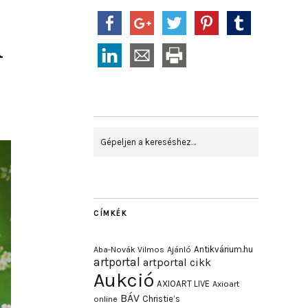
l
CÍMKÉK
Antikvárium.hu
Aba-Novák Vilmos
Ajánló
artportal
artportal cikk
Aukció
AXIOART LIVE
Axioart
BÁV
Christie’s
online