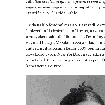
„Miattad kezdtem el újra élni: festeni és enni is 
legyek, de most megint szomorú vagyok, és olyan
szavakba önteni.”
Frida Kahlo
Frida Kahlo festőművész a 20. századi Mex
leplezetlenül ábrázolta a női testet, a szexu
amelyeket csak nők élhetnek át. Festménye
egyúttal hazája, Mexikó hozzájárulása a m
műveit nyilvánosan először 1937-ben mutatt
következő évben New Yorkban nagy sikerű ön
képet eladott és sok megrendelést kapott. Ő 
képet vett a Louvre.