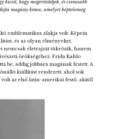
egy kicsit, hogy megerősödjek, és csinosabb
fajta magány kínoz, amelyet képtelenség
ikó emblematikus alakja volt. Képein
alitást, és az olyan élményeket,
i nemcsak életrajzát tükrözik, hanem
űvészeti örökségéhez. Frida Kahlo
a be, addig jobbára magának festett. A
álló kiállítást rendezett, ahol sok
volt az első latin-amerikai festő, akitől