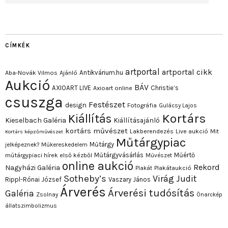
CÍMKÉK
artportal
artportal cikk
Antikvárium.hu
Aba-Novák Vilmos
Ajánló
Aukció
BÁV
AXIOART LIVE
Christie’s
Axioart online
csuszga
Festészet
design
Fotográfia
Gulácsy Lajos
Kortárs
Kiállítás
Kieselbach Galéria
Kiállításajánló
kortárs művészet
Lakberendezés
Live aukció
Mit
Kortárs képzőművészet
Műtárgypiac
Műtárgy
jelképeznek?
Műkereskedelem
Műtárgyvásárlás
Műértő
műtárgypiaci hírek első kézből
Művészet
online aukció
Rekord
Nagyházi Galéria
Plakát
Plakátaukció
Sotheby’s
Virág Judit
Rippl-Rónai József
Vaszary János
Árverés
Árverési tudósítás
Galéria
Zsolnay
Önarckép
állatszimbolizmus