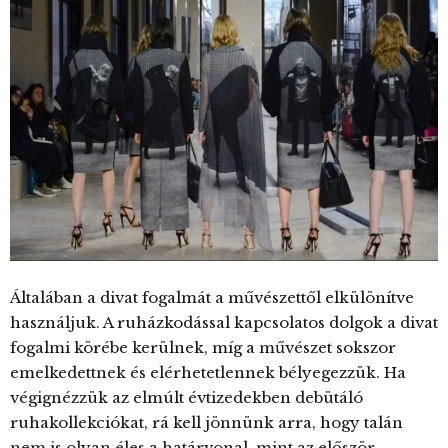
Általában a divat fogalmát a művészettől elkülönítve
használjuk. A ruházkodással kapcsolatos dolgok a divat
fogalmi körébe kerülnek, míg a művészet sokszor
emelkedettnek és elérhetetlennek bélyegezzük. Ha
végignézzük az elmúlt évtizedekben debütáló
ruhakollekciókat, rá kell jönnünk arra, hogy talán
nem is olyan éles a határvonal, mint az először