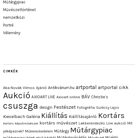
Műtárgypiac
Művészettörténet
nemzetközi
Portré
Vélemény
CIMKÉK
artportal
artportal cikk
Antikvárium.hu
Aba-Novák Vilmos
Ajánló
Aukció
BÁV
AXIOART LIVE
Christie’s
Axioart online
csuszga
Festészet
design
Fotográfia
Gulácsy Lajos
Kortárs
Kiállítás
Kieselbach Galéria
Kiállításajánló
kortárs művészet
Lakberendezés
Live aukció
Mit
Kortárs képzőművészet
Műtárgypiac
Műtárgy
jelképeznek?
Műkereskedelem
Műtárgyvásárlás
Műértő
műtárgypiaci hírek első kézből
Művészet