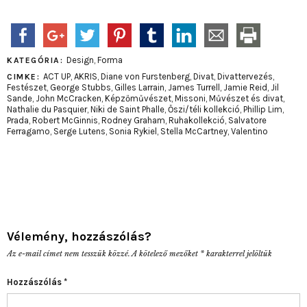
Design
,
Forma
KATEGÓRIA:
ACT UP
,
AKRIS
,
Diane von Furstenberg
,
Divat
,
Divattervezés
,
CIMKE:
Festészet
,
George Stubbs
,
Gilles Larrain
,
James Turrell
,
Jamie Reid
,
Jil
Sande
,
John McCracken
,
Képzőművészet
,
Missoni
,
Művészet és divat
,
Nathalie du Pasquier
,
Niki de Saint Phalle
,
Őszi/téli kollekció
,
Phillip Lim
,
Prada
,
Robert McGinnis
,
Rodney Graham
,
Ruhakollekció
,
Salvatore
Ferragamo
,
Serge Lutens
,
Sonia Rykiel
,
Stella McCartney
,
Valentino
Vélemény, hozzászólás?
Az e-mail címet nem tesszük közzé.
A kötelező mezőket
*
karakterrel jelöltük
Hozzászólás
*