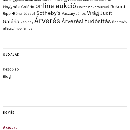
online aukció
Rekord
Nagyházi Galéria
Plakát
Plakátaukció
Sotheby’s
Virág Judit
Rippl-Rónai József
Vaszary János
Árverés
Árverési tudósítás
Galéria
Zsolnay
Önarckép
állatszimbolizmus
OLDALAK
Kezdőlap
Blog
EGYÉB
Axioart