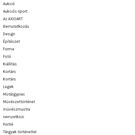
Aukció
Aukciós riport
Az AXIOART
Bemutatkozás
Design
Építészet
Forma
Fotó
Kiállítás
Kortárs
Kortárs
Legek
Műtárgypiac
Művészettörténet
művészmustra
nemzetközi
Portré
Tárgyak történettel