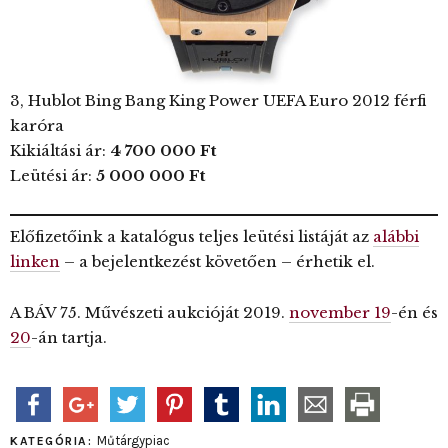
3, Hublot Bing Bang King Power UEFA Euro 2012 férfi
karóra
Kikiáltási ár:
4 700 000 Ft
Leütési ár:
5 000 000 Ft
Előfizetőink a katalógus teljes leütési listáját az
alábbi
linken
– a bejelentkezést követően – érhetik el.
A BÁV 75. Művészeti aukcióját 2019.
november 19
-én és
20
-án tartja.
Műtárgypiac
KATEGÓRIA: