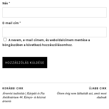
Név
*
E-mail cím
*
A nevem, e-mail címem, és weboldalcímem mentése a
böngészőben a következő hozzászólásomhoz.
KORÁBBI CIKK
ÚJABB CIKK
Árverési tudósítás | Kárpáti és Fia
Ötven évig nem láthatták azt, amit most
Antikvárium 44. Könyv- és kézirat
eladnak
árverés