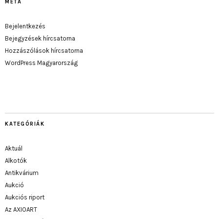
META
Bejelentkezés
Bejegyzések hírcsatorna
Hozzászólások hírcsatorna
WordPress Magyarország
KATEGÓRIÁK
Aktuál
Alkotók
Antikvárium
Aukció
Aukciós riport
Az AXIOART