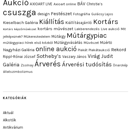
Aukció
BÁV
AXIOART LIVE
Christie’s
Axioart online
csuszga
Festészet
design
Fotográfia
Gulácsy Lajos
Kortárs
Kiállítás
Kieselbach Galéria
Kiállításajánló
kortárs művészet
Lakberendezés
Live aukció
Mit
Kortárs képzőművészet
Műtárgypiac
Műtárgy
jelképeznek?
Műkereskedelem
Műtárgyvásárlás
Műértő
műtárgypiaci hírek első kézből
Művészet
online aukció
Rekord
Nagyházi Galéria
Plakát
Plakátaukció
Sotheby’s
Virág Judit
Rippl-Rónai József
Vaszary János
Árverés
Árverési tudósítás
Galéria
Zsolnay
Önarckép
állatszimbolizmus
KATEGÓRIÁK
Aktuál
Alkotók
Antikvárium