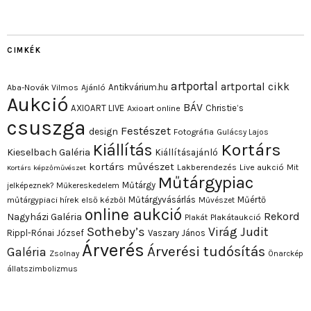
CIMKÉK
artportal
artportal cikk
Antikvárium.hu
Aba-Novák Vilmos
Ajánló
Aukció
BÁV
AXIOART LIVE
Christie’s
Axioart online
csuszga
Festészet
design
Fotográfia
Gulácsy Lajos
Kortárs
Kiállítás
Kieselbach Galéria
Kiállításajánló
kortárs művészet
Lakberendezés
Live aukció
Mit
Kortárs képzőművészet
Műtárgypiac
Műtárgy
jelképeznek?
Műkereskedelem
Műtárgyvásárlás
Műértő
műtárgypiaci hírek első kézből
Művészet
online aukció
Rekord
Nagyházi Galéria
Plakát
Plakátaukció
Sotheby’s
Virág Judit
Rippl-Rónai József
Vaszary János
Árverés
Árverési tudósítás
Galéria
Zsolnay
Önarckép
állatszimbolizmus