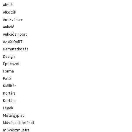
Aktuál
Alkotók
Antikvárium
Aukció
Aukciós riport
Az AXIOART
Bemutatkozás
Design
Építészet
Forma
Fotó
Kiállítás
Kortárs
Kortárs
Legek
Műtárgypiac
Művészettörténet
művészmustra