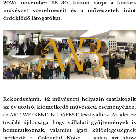
2025. november 28–30. között várja a kortárs
művészet szerelmeseit és a művészetek iránt
érdeklődő látogatókat.
Rekordszámú, 42 művészeti helyszín csatlakozik
az év utolsó, kiemelkedő művészeti eseményéhez
,
az ART WEEKEND BUDAPEST fesztiválhoz. Az idei év
további újdonsága, hogy v
állalati gyűjtemények is
bemutatkoznak
, valamint igazi különlegességnek
ígérkezik a Colourful Noise – video art show