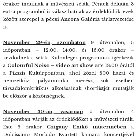
órakor indulnak a művészeti séták. Péntek délután 3
extra programból is választhatnak az érdeklődők, ezek
között szerepel
a pécsi Ancora Galéria
tárlatvezetése
is.
November 29-én, szombaton
9 útvonalon, 3
időpontban – 12:00, 14:00, és 16:00 órakor –
kezdődnek a séták. Különleges programnak ígérkezik
a
Colourful Noise – video art show
este 18:00 órától
a Pikszis Kultúrpontban, ahol közel 800 hazai és
nemzetközi pályamunka merész, sok esetben
társadalomkritikus alkotásainak shortlistjét mutatják
be először a közönségnek.
November 30-án, vasárnap
5 útvonalon 4
időpontban várják az érdeklődőket a művészeti túrák.
Este 6 órakor
Czigány Enikő műtermében
a
Dolcissimo Morbido Kvartett kamara koncertjével