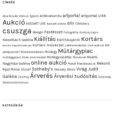
CÍMKÉK
artportal
artportal cikk
Antikvárium.hu
Aba-Novák Vilmos
Ajánló
Aukció
BÁV
AXIOART LIVE
Christie’s
Axioart online
csuszga
Festészet
design
Fotográfia
Gulácsy Lajos
Kortárs
Kiállítás
Kieselbach Galéria
Kiállításajánló
kortárs művészet
Lakberendezés
Live aukció
Mit
Kortárs képzőművészet
Műtárgypiac
Műtárgy
jelképeznek?
Műkereskedelem
Műtárgyvásárlás
Műértő
műtárgypiaci hírek első kézből
Művészet
online aukció
Rekord
Nagyházi Galéria
Plakát
Plakátaukció
Sotheby’s
Virág Judit
Rippl-Rónai József
Vaszary János
Árverés
Árverési tudósítás
Galéria
Zsolnay
Önarckép
állatszimbolizmus
KATEGÓRIÁK