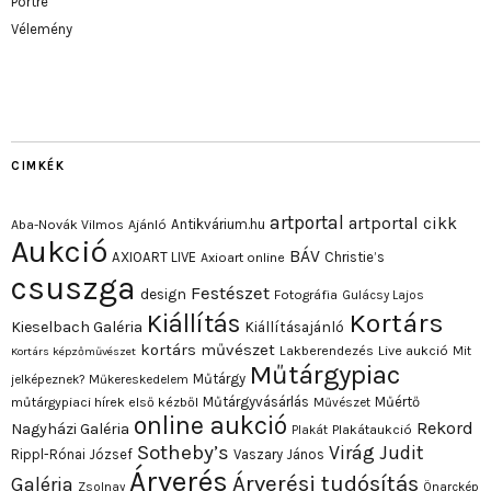
Portré
Vélemény
CIMKÉK
artportal
artportal cikk
Antikvárium.hu
Aba-Novák Vilmos
Ajánló
Aukció
BÁV
AXIOART LIVE
Christie’s
Axioart online
csuszga
Festészet
design
Fotográfia
Gulácsy Lajos
Kortárs
Kiállítás
Kieselbach Galéria
Kiállításajánló
kortárs művészet
Lakberendezés
Live aukció
Mit
Kortárs képzőművészet
Műtárgypiac
Műtárgy
jelképeznek?
Műkereskedelem
Műtárgyvásárlás
Műértő
műtárgypiaci hírek első kézből
Művészet
online aukció
Rekord
Nagyházi Galéria
Plakát
Plakátaukció
Sotheby’s
Virág Judit
Rippl-Rónai József
Vaszary János
Árverés
Árverési tudósítás
Galéria
Zsolnay
Önarckép