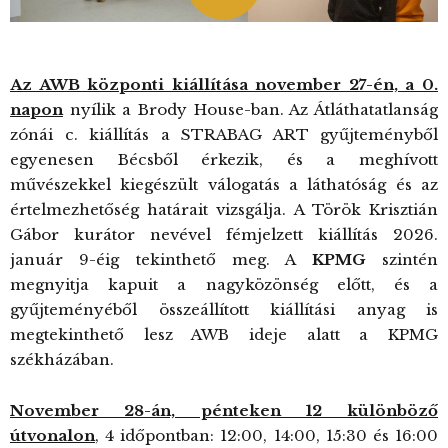
Az AWB központi kiállítása november 27-én, a 0.
napon
nyílik a Brody House-ban. Az Átláthatatlanság
zónái c. kiállítás a STRABAG ART gyűjteményből
egyenesen Bécsből érkezik, és a meghívott
művészekkel kiegészült válogatás a láthatóság és az
értelmezhetőség határait vizsgálja. A Török Krisztián
Gábor kurátor nevével fémjelzett kiállítás 2026.
január 9-éig tekinthető meg. A
KPMG
szintén
megnyitja kapuit a nagyközönség előtt, és a
gyűjteményéből összeállított kiállítási anyag is
megtekinthető lesz AWB ideje alatt a KPMG
székházában.
November 28-án, pénteken 12 különböző
útvonalon
, 4 időpontban: 12:00, 14:00, 15:30 és 16:00