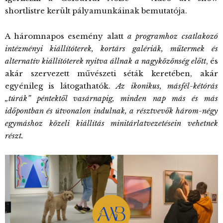
shortlistre került pályamunkáinak bemutatója.
A háromnapos esemény alatt
a programhoz csatlakozó
intézményi kiállítóterek, kortárs galériák, műtermek és
alternatív kiállítóterek nyitva állnak a nagyközönség előtt
, és
akár szervezett művészeti séták keretében, akár
egyénileg is látogathatók.
Az ikonikus, másfél-kétórás
„túrák” péntektől vasárnapig, minden nap más és más
időpontban és útvonalon indulnak, a résztvevők három-négy
egymáshoz közeli kiállítás minitárlatvezetésein vehetnek
részt.