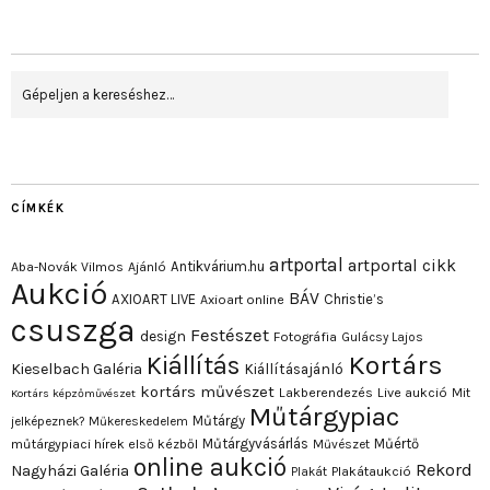
CÍMKÉK
artportal
artportal cikk
Antikvárium.hu
Aba-Novák Vilmos
Ajánló
Aukció
BÁV
AXIOART LIVE
Christie’s
Axioart online
csuszga
Festészet
design
Fotográfia
Gulácsy Lajos
Kortárs
Kiállítás
Kieselbach Galéria
Kiállításajánló
kortárs művészet
Lakberendezés
Live aukció
Mit
Kortárs képzőművészet
Műtárgypiac
Műtárgy
jelképeznek?
Műkereskedelem
Műtárgyvásárlás
Műértő
műtárgypiaci hírek első kézből
Művészet
online aukció
Rekord
Nagyházi Galéria
Plakát
Plakátaukció