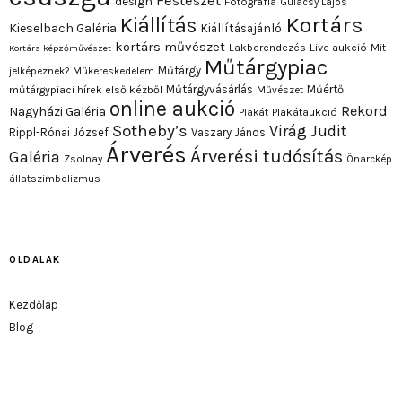
Festészet
design
Fotográfia
Gulácsy Lajos
Kortárs
Kiállítás
Kieselbach Galéria
Kiállításajánló
kortárs művészet
Lakberendezés
Live aukció
Mit
Kortárs képzőművészet
Műtárgypiac
Műtárgy
jelképeznek?
Műkereskedelem
Műtárgyvásárlás
Műértő
műtárgypiaci hírek első kézből
Művészet
online aukció
Rekord
Nagyházi Galéria
Plakát
Plakátaukció
Sotheby’s
Virág Judit
Rippl-Rónai József
Vaszary János
Árverés
Árverési tudósítás
Galéria
Zsolnay
Önarckép
állatszimbolizmus
OLDALAK
Kezdőlap
Blog