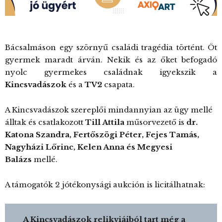
Bácsalmáson egy szörnyű családi tragédia történt. Öt
gyermek maradt árván. Nekik és az őket befogadó
nyolc gyermekes családnak igyekszik a
Kincsvadászok
és a
TV2
csapata.
A Kincsvadászok szereplői mindannyian az ügy mellé
álltak és csatlakozott
Till Attila
műsorvezető is
dr.
Katona Szandra, Fertőszögi Péter, Fejes Tamás,
Nagyházi Lőrinc, Kelen Anna és Megyesi
Balázs
mellé.
A támogatók 2 jótékonysági aukción is licitálhatnak:
A Kincsvadászok relikviáiból tart még a