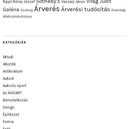
Sotheby’s
Virág Judit
Rippl-Rónai József
Vaszary János
Árverés
Árverési tudósítás
Galéria
Zsolnay
Önarckép
állatszimbolizmus
KATEGÓRIÁK
Aktuál
Alkotók
Antikvárium
Aukció
Aukciós riport
Az AXIOART
Bemutatkozás
Design
Építészet
Forma
Fotó