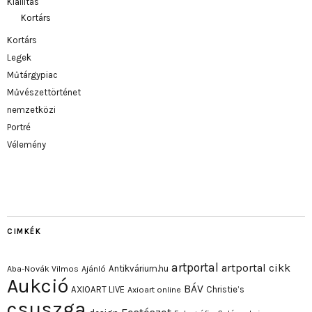
Kiállítás
Kortárs
Kortárs
Legek
Műtárgypiac
Művészettörténet
nemzetközi
Portré
Vélemény
CIMKÉK
artportal
artportal cikk
Antikvárium.hu
Aba-Novák Vilmos
Ajánló
Aukció
BÁV
AXIOART LIVE
Christie’s
Axioart online
csuszga