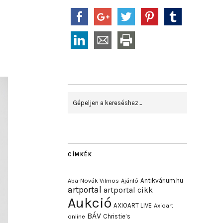
CÍMKÉK
Antikvárium.hu
Aba-Novák Vilmos
Ajánló
artportal
artportal cikk
Aukció
AXIOART LIVE
Axioart
BÁV
Christie’s
online