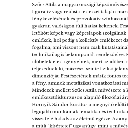
Szűcs Attila a magyarországi képzőművésze
figuratív vagy realista festészet talaján ma
fénykezelésének és provokatív színhaszná
gyakran valóságon túli hatást keltenek. Fe
letöltött képek vagy képeslapok szolgálnak
emlékek, hol pedig a kollektív emlékezet da
fogalma, ami viszont nem csak kutatásaina
technikailag is bekomponált rendezőelve.
időbefektetést igényelnek, mert az időben
teljesednek ki, másrészt szinte fizikai jelen
dimenzióját. Festészetének másik fontos te
a fény, aminek metafizikai vonatkozásai már
Mindezek mellett Szűcs Attila művészete a ko
emlékezetdiskurzuson alapuló filozófiai ár
Hornyik Sándor kurátor a megnyitó előtti t
legújabb munkáinak tematikai és technikai 
visszafelé haladva az életmű egésze. Az a
a múlt “kísértetei” ugyanúgy, mint a művész