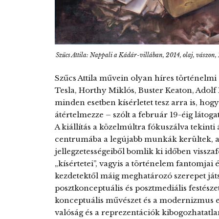
Szűcs Attila: Nappali a Kádár-villában, 2014, olaj, vászo
Szűcs Attila művein olyan híres történelmi
Tesla, Horthy Miklós, Buster Keaton, Adolf
minden esetben kísérletet tesz arra is, hogy
átértelmezze – szólt a február 19-éig látog
A kiállítás a közelmúltra fókuszálva tekinti át
centrumába a legújabb munkák kerültek, az
jellegzetességeiből bomlik ki időben vissza
„kísértetei”, vagyis a történelem fantomjai
kezdetektől máig meghatározó szerepet játs
posztkonceptuális és posztmediális festészet
konceptuális művészet és a modernizmus e
valóság és a reprezentációk kibogozhatatl