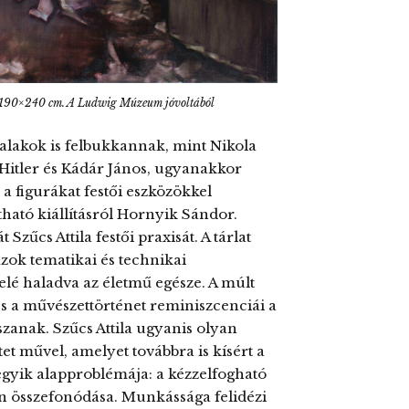
n, 190×240 cm. A Ludwig Múzeum jóvoltából
 alakok is felbukkannak, mint Nikola
 Hitler és Kádár János, ugyanakkor
 a figurákat festői eszközökkel
atható kiállításról Hornyik Sándor.
 Szűcs Attila festői praxisát. A tárlat
ok tematikai és technikai
felé haladva az életmű egésze. A múlt
 és a művészettörténet reminiszcenciái a
zanak. Szűcs Attila ugyanis olyan
et művel, amelyet továbbra is kísért a
gyik alapproblémája: a kézzelfogható
an összefonódása. Munkássága felidézi