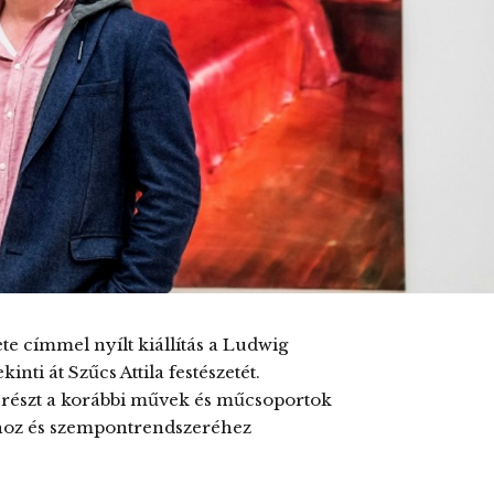
zete címmel nyílt kiállítás a Ludwig
ti át Szűcs Attila festészetét.
srészt a korábbi művek és műcsoportok
jához és szempontrendszeréhez