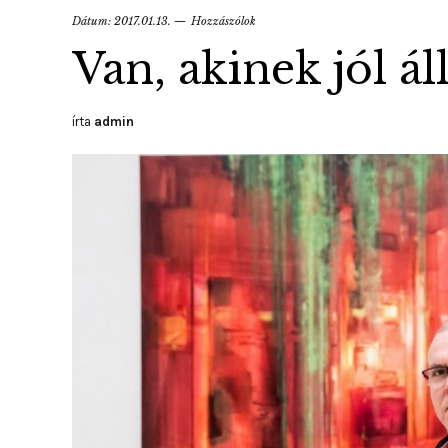
Dátum:
2017.01.13.
Hozzászólok
Van, akinek jól áll
írta
admin