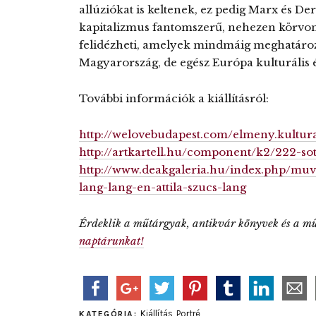
allúziókat is keltenek, ez pedig Marx és D
kapitalizmus fantomszerű, nehezen körvonal
felidézheti, amelyek mindmáig meghatároz
Magyarország, de egész Európa kulturális él
További információk a kiállításról:
http://welovebudapest.com/elmeny.kultura/b
http://artkartell.hu/component/k2/222-sot
http://www.deakgaleria.hu/index.php/muve
lang-lang-en-attila-szucs-lang
Érdeklik a műtárgyak, antikvár könyvek és a 
naptárunkat!
Kiállítás
,
Portré
KATEGÓRIA: