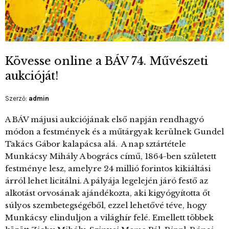
Kövesse online a BÁV 74. Művészeti
aukcióját!
Szerző:
admin
A BÁV májusi aukciójának első napján rendhagyó
módon a festmények és a műtárgyak kerülnek Gundel
Takács Gábor kalapácsa alá. A nap sztártétele
Munkácsy Mihály A bogrács című, 1864-ben született
festménye lesz, amelyre 24 millió forintos kikiáltási
árról lehet licitálni. A pályája legelején járó festő az
alkotást orvosának ajándékozta, aki kigyógyította őt
súlyos szembetegségéből, ezzel lehetővé téve, hogy
Munkácsy elinduljon a világhír felé. Emellett többek