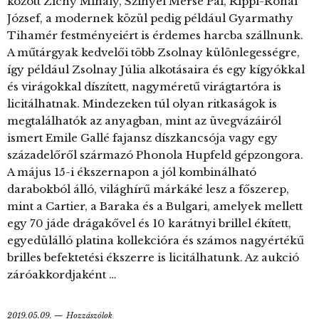
között Zichy Mihály, Szinyei Merse Pál, Rippl-Rónai
József, a modernek közül pedig például Gyarmathy
Tihamér festményeiért is érdemes harcba szállnunk.
A műtárgyak kedvelői több Zsolnay különlegességre,
így például Zsolnay Júlia alkotásaira és egy kígyókkal
és virágokkal díszített, nagyméretű virágtartóra is
licitálhatnak. Mindezeken túl olyan ritkaságok is
megtalálhatók az anyagban, mint az üvegvázáiról
ismert Emile Gallé fajansz díszkancsója vagy egy
századelőről származó Phonola Hupfeld gépzongora.
A május 15-i ékszernapon a jól kombinálható
darabokból álló, világhírű márkáké lesz a főszerep,
mint a Cartier, a Baraka és a Bulgari, amelyek mellett
egy 70 jáde drágakővel és 10 karátnyi brillel ékített,
egyedülálló platina kollekcióra és számos nagyértékű
brilles befektetési ékszerre is licitálhatunk. Az aukció
záróakkordjaként …
2019.05.09.
Hozzászólok