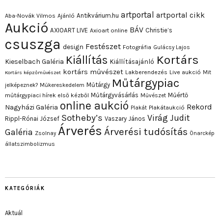
artportal
artportal cikk
Antikvárium.hu
Aba-Novák Vilmos
Ajánló
Aukció
BÁV
AXIOART LIVE
Christie’s
Axioart online
csuszga
Festészet
design
Fotográfia
Gulácsy Lajos
Kortárs
Kiállítás
Kieselbach Galéria
Kiállításajánló
kortárs művészet
Lakberendezés
Live aukció
Mit
Kortárs képzőművészet
Műtárgypiac
Műtárgy
jelképeznek?
Műkereskedelem
Műtárgyvásárlás
Műértő
műtárgypiaci hírek első kézből
Művészet
online aukció
Rekord
Nagyházi Galéria
Plakát
Plakátaukció
Sotheby’s
Virág Judit
Rippl-Rónai József
Vaszary János
Árverés
Árverési tudósítás
Galéria
Zsolnay
Önarckép
állatszimbolizmus
KATEGÓRIÁK
Aktuál