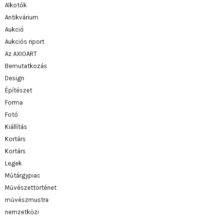
Alkotók
Antikvárium
Aukció
Aukciós riport
Az AXIOART
Bemutatkozás
Design
Építészet
Forma
Fotó
Kiállítás
Kortárs
Kortárs
Legek
Műtárgypiac
Művészettörténet
művészmustra
nemzetközi