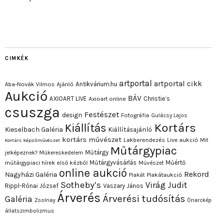
CIMKÉK
artportal
artportal cikk
Antikvárium.hu
Aba-Novák Vilmos
Ajánló
Aukció
BÁV
AXIOART LIVE
Christie’s
Axioart online
csuszga
Festészet
design
Fotográfia
Gulácsy Lajos
Kortárs
Kiállítás
Kieselbach Galéria
Kiállításajánló
kortárs művészet
Lakberendezés
Live aukció
Mit
Kortárs képzőművészet
Műtárgypiac
Műtárgy
jelképeznek?
Műkereskedelem
Műtárgyvásárlás
Műértő
műtárgypiaci hírek első kézből
Művészet
online aukció
Rekord
Nagyházi Galéria
Plakát
Plakátaukció
Sotheby’s
Virág Judit
Rippl-Rónai József
Vaszary János
Árverés
Árverési tudósítás
Galéria
Zsolnay
Önarckép
állatszimbolizmus