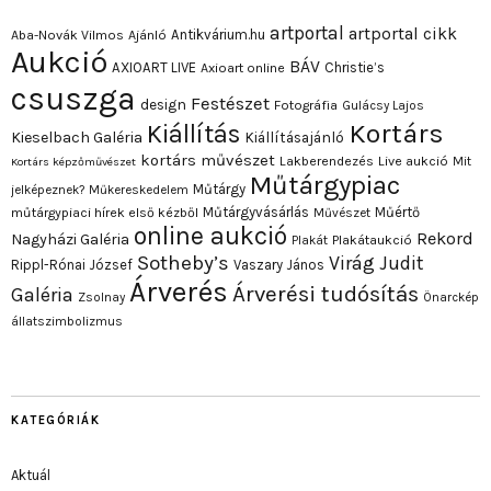
artportal
artportal cikk
Antikvárium.hu
Aba-Novák Vilmos
Ajánló
Aukció
BÁV
AXIOART LIVE
Christie’s
Axioart online
csuszga
Festészet
design
Fotográfia
Gulácsy Lajos
Kortárs
Kiállítás
Kieselbach Galéria
Kiállításajánló
kortárs művészet
Lakberendezés
Live aukció
Mit
Kortárs képzőművészet
Műtárgypiac
Műtárgy
jelképeznek?
Műkereskedelem
Műtárgyvásárlás
Műértő
műtárgypiaci hírek első kézből
Művészet
online aukció
Rekord
Nagyházi Galéria
Plakát
Plakátaukció
Sotheby’s
Virág Judit
Rippl-Rónai József
Vaszary János
Árverés
Árverési tudósítás
Galéria
Zsolnay
Önarckép
állatszimbolizmus
KATEGÓRIÁK
Aktuál