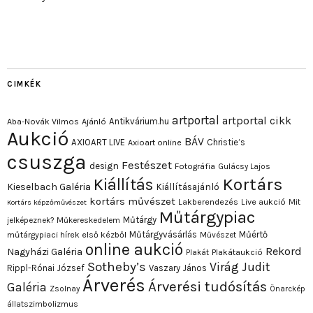
CIMKÉK
artportal
artportal cikk
Antikvárium.hu
Aba-Novák Vilmos
Ajánló
Aukció
BÁV
AXIOART LIVE
Christie’s
Axioart online
csuszga
Festészet
design
Fotográfia
Gulácsy Lajos
Kortárs
Kiállítás
Kieselbach Galéria
Kiállításajánló
kortárs művészet
Lakberendezés
Live aukció
Mit
Kortárs képzőművészet
Műtárgypiac
Műtárgy
jelképeznek?
Műkereskedelem
Műtárgyvásárlás
Műértő
műtárgypiaci hírek első kézből
Művészet
online aukció
Rekord
Nagyházi Galéria
Plakát
Plakátaukció
Sotheby’s
Virág Judit
Rippl-Rónai József
Vaszary János
Árverés
Árverési tudósítás
Galéria
Zsolnay
Önarckép
állatszimbolizmus