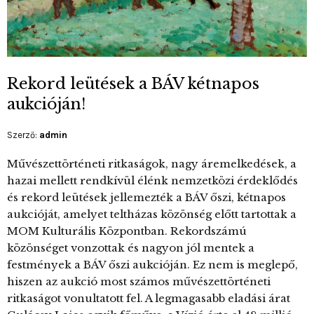
Rekord leütések a BÁV kétnapos
aukcióján!
Szerző:
admin
Művészettörténeti ritkaságok, nagy áremelkedések, a
hazai mellett rendkívül élénk nemzetközi érdeklődés
és rekord leütések jellemezték a BÁV őszi, kétnapos
aukcióját, amelyet teltházas közönség előtt tartottak a
MOM Kulturális Központban. Rekordszámú
közönséget vonzottak és nagyon jól mentek a
festmények a BÁV őszi aukcióján. Ez nem is meglepő,
hiszen az aukció most számos művészettörténeti
ritkaságot vonultatott fel. A legmagasabb eladási árat