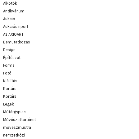
Alkotók
Antikvárium
Aukció
Aukciós riport
Az AXIOART
Bemutatkozás
Design
Építészet
Forma
Fotó
Kiállítás
Kortárs
Kortárs
Legek
Műtárgypiac
Művészettörténet
művészmustra
nemzetközi