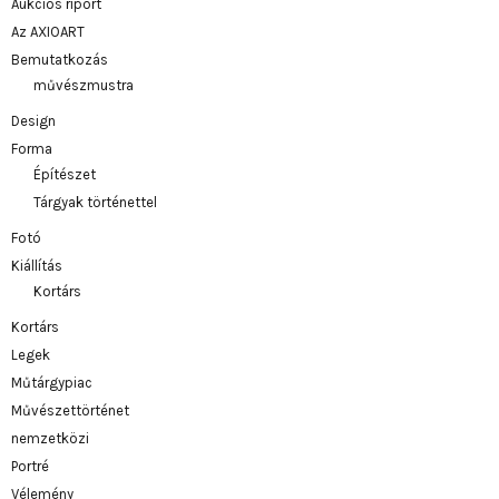
Aukciós riport
Az AXIOART
Bemutatkozás
művészmustra
Design
Forma
Építészet
Tárgyak történettel
Fotó
Kiállítás
Kortárs
Kortárs
Legek
Műtárgypiac
Művészettörténet
nemzetközi
Portré
Vélemény