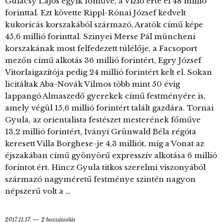
Gulácsy Lajos egyik főműve, a Vízió érte el 48 millió
forinttal. Ezt követte Rippl-Rónai József kedvelt
kukoricás korszakából származó, Aratók című képe
45,6 millió forinttal. Szinyei Merse Pál müncheni
korszakának most felfedezett túlélője, a Facsoport
mezőn című alkotás 36 millió forintért, Egry József
Vitorlaigazítója pedig 24 millió forintért kelt el. Sokan
licitáltak Aba-Novák Vilmos több mint 50 évig
lappangó Almaszedő gyerekek című festményére is,
amely végül 15,6 millió forintért talált gazdára. Tornai
Gyula, az orientalista festészet mesterének főműve
13,2 millió forintért, Iványi Grünwald Béla régóta
keresett Villa Borghese-je 4,3 milliót, míg a Vonat az
éjszakában című gyönyörű expresszív alkotása 6 millió
forintot ért. Hincz Gyula titkos szerelmi viszonyából
származó nagyméretű festménye szintén nagyon
népszerű volt a …
2017.11.17.
2 hozzászólás