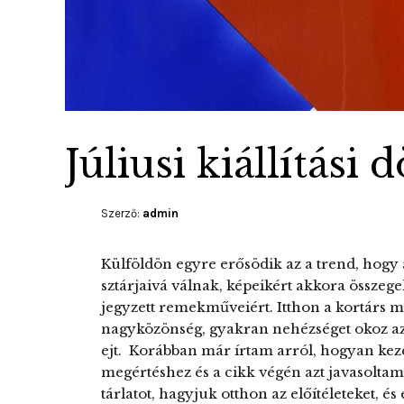
Júliusi kiállítási
Szerző:
admin
Külföldön egyre erősödik az a trend, hogy
sztárjaivá válnak, képeikért akkora összege
jegyzett remekműveiért. Itthon a kortárs 
nagyközönség, gyakran nehézséget okoz az
ejt. Korábban már írtam arról, hogyan kez
megértéshez és a cikk végén azt javasolt
tárlatot, hagyjuk otthon az előítéleteket, é