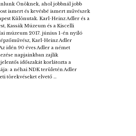
ajánlunk Önöknek, ahol jobbnál jobb
ost ismert és kevésbé ismert művészek
pest Különutak. Karl-Heinz Adler és a
t, Kassák Múzeum és a Kiscelli
dai múzeum 2017. június 1-én nyíló
i képzőművész, Karl-Heinz Adler
Az idén 90 éves Adler a német
dezése napjainkban zajlik
elentős időszakát korlátozta a
giája: a néhai NDK területén Adler
eti törekvéseket elvető …