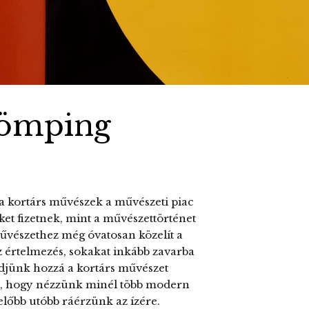
 dömping
 a kortárs művészek a művészeti piac
ket fizetnek, mint a művészettörténet
művészethez még óvatosan közelít a
 értelmezés, sokakat inkább zavarba
djünk hozzá a kortárs művészet
am, hogy nézzünk minél több modern
s előbb utóbb ráérzünk az ízére.