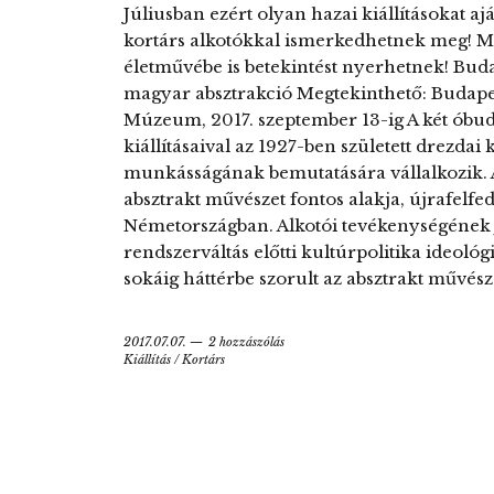
Júliusban ezért olyan hazai kiállításokat 
kortárs alkotókkal ismerkedhetnek meg! M
életművébe is betekintést nyerhetnek! Buda
magyar absztrakció Megtekinthető: Budapes
Múzeum, 2017. szeptember 13-ig A két óbu
kiállításaival az 1927-ben született drezda
munkásságának bemutatására vállalkozik. 
absztrakt művészet fontos alakja, újrafelfe
Németországban. Alkotói tevékenységének j
rendszerváltás előtti kultúrpolitika ideoló
sokáig háttérbe szorult az absztrakt művész
2017.07.07.
2 hozzászólás
Kiállítás
/
Kortárs