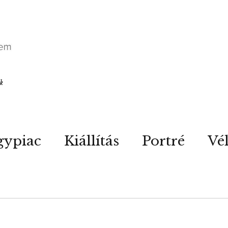
ók
gypiac
Kiállítás
Portré
Vé