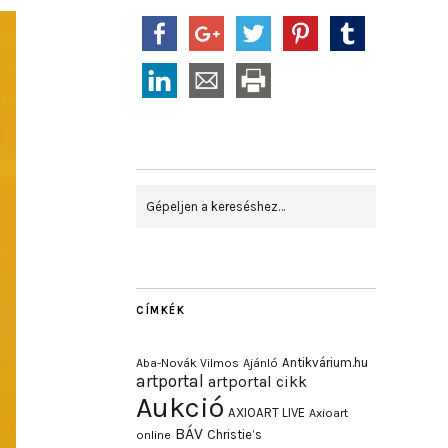
CÍMKÉK
Antikvárium.hu
Aba-Novák Vilmos
Ajánló
artportal
artportal cikk
Aukció
AXIOART LIVE
Axioart
BÁV
Christie’s
online