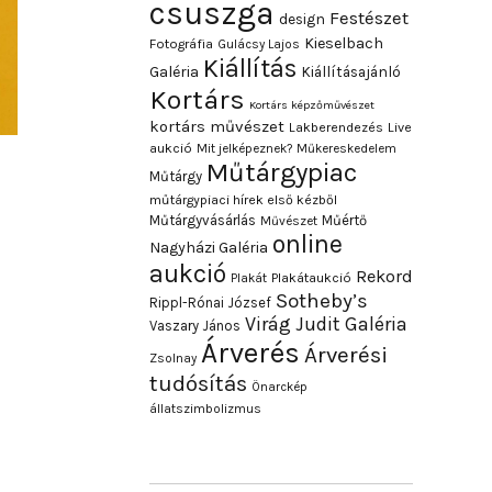
csuszga
Festészet
design
Kieselbach
Fotográfia
Gulácsy Lajos
Kiállítás
Galéria
Kiállításajánló
Kortárs
Kortárs képzőművészet
kortárs művészet
Lakberendezés
Live
aukció
Mit jelképeznek?
Műkereskedelem
Műtárgypiac
Műtárgy
műtárgypiaci hírek első kézből
Műtárgyvásárlás
Műértő
Művészet
online
Nagyházi Galéria
aukció
Rekord
Plakát
Plakátaukció
Sotheby’s
Rippl-Rónai József
Virág Judit Galéria
Vaszary János
Árverés
Árverési
Zsolnay
tudósítás
Önarckép
állatszimbolizmus