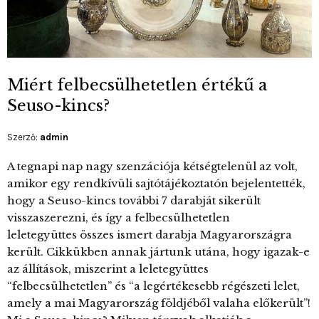
Miért felbecsülhetetlen értékű a
Seuso-kincs?
Szerző:
admin
A tegnapi nap nagy szenzációja kétségtelenül az volt,
amikor egy rendkívüli sajtótájékoztatón bejelentették,
hogy a Seuso-kincs további 7 darabját sikerült
visszaszerezni, és így a felbecsülhetetlen
leletegyüttes összes ismert darabja Magyarországra
került. Cikkükben annak jártunk utána, hogy igazak-e
az állítások, miszerint a leletegyüttes
“felbecsülhetetlen” és “a legértékesebb régészeti lelet,
amely a mai Magyarország földjéből valaha előkerült”!