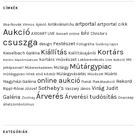
CÍMKÉK
artportal
artportal cikk
Antikvárium.hu
Aba-Novák Vilmos
Ajánló
Aukció
BÁV
AXIOART LIVE
Christie’s
Axioart online
csuszga
Festészet
design
Fotográfia
Gulácsy Lajos
Kortárs
Kiállítás
Kieselbach Galéria
Kiállításajánló
kortárs művészet
Lakberendezés
Live aukció
Mit
Kortárs képzőművészet
Műtárgypiac
Műtárgy
jelképeznek?
Műkereskedelem
Műtárgyvásárlás
Műértő
műtárgypiaci hírek első kézből
Művészet
online aukció
Rekord
Nagyházi Galéria
Plakát
Plakátaukció
Sotheby’s
Virág Judit
Rippl-Rónai József
Vaszary János
Árverés
Árverési tudósítás
Galéria
Zsolnay
Önarckép
állatszimbolizmus
KATEGÓRIÁK