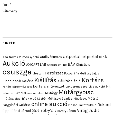
Portré
Vélemény
CIMKÉK
artportal
artportal cikk
Antikvárium.hu
Aba-Novák Vilmos
Ajánló
Aukció
BÁV
AXIOART LIVE
Christie’s
Axioart online
csuszga
Festészet
design
Fotográfia
Gulácsy Lajos
Kortárs
Kiállítás
Kieselbach Galéria
Kiállításajánló
kortárs művészet
Lakberendezés
Live aukció
Mit
Kortárs képzőművészet
Műtárgypiac
Műtárgy
jelképeznek?
Műkereskedelem
Műtárgyvásárlás
Műértő
műtárgypiaci hírek első kézből
Művészet
online aukció
Rekord
Nagyházi Galéria
Plakát
Plakátaukció
Sotheby’s
Virág Judit
Rippl-Rónai József
Vaszary János