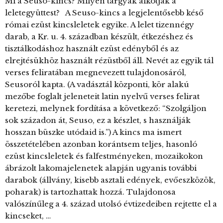
Mi a Seuso-kincs? Milyen tárgyak alkotják a
leletegyüttest? A Seuso-kincs a legjelentősebb késő
római ezüst kincsleletek egyike. A lelet tizennégy
darab, a Kr. u. 4. században készült, étkezéshez és
tisztálkodáshoz használt ezüst edényből és az
elrejtésükhöz használt rézüstből áll. Nevét az egyik tál
verses feliratában megnevezett tulajdonosáról,
Seusoról kapta. (A vadásztál központi, kör alakú
mezőbe foglalt jeleneteit latin nyelvű verses felirat
keretezi, melynek fordítása a következő: “Szolgáljon
sok századon át, Seuso, ez a készlet, s használják
hosszan büszke utódaid is.”) A kincs ma ismert
összetételében azonban korántsem teljes, hasonló
ezüst kincsleletek és falfestményeken, mozaikokon
ábrázolt lakomajelenetek alapján ugyanis további
darabok (állvány, kisebb asztali edények, evőeszközök,
poharak) is tartozhattak hozzá. Tulajdonosa
valószínűleg a 4. század utolsó évtizedeiben rejtette el a
kincseket, …