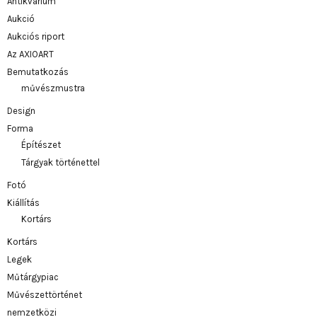
Antikvárium
Aukció
Aukciós riport
Az AXIOART
Bemutatkozás
művészmustra
Design
Forma
Építészet
Tárgyak történettel
Fotó
Kiállítás
Kortárs
Kortárs
Legek
Műtárgypiac
Művészettörténet
nemzetközi