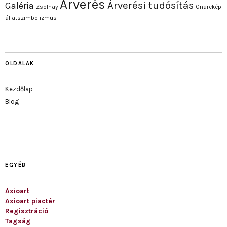
Árverés
Árverési tudósítás
Galéria
Zsolnay
Önarckép
állatszimbolizmus
OLDALAK
Kezdőlap
Blog
EGYÉB
Axioart
Axioart piactér
Regisztráció
Tagság