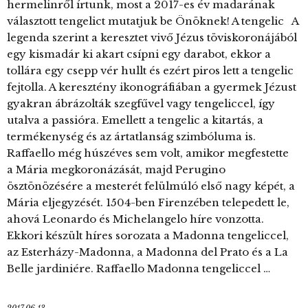
hermelinről írtunk, most a 2017-es év madarának
választott tengelict mutatjuk be Önöknek! A tengelic A
legenda szerint a keresztet vivő Jézus töviskoronájából
egy kismadár ki akart csípni egy darabot, ekkor a
tollára egy csepp vér hullt és ezért piros lett a tengelic
fejtolla. A keresztény ikonográfiában a gyermek Jézust
gyakran ábrázolták szegfűvel vagy tengeliccel, így
utalva a passióra. Emellett a tengelic a kitartás, a
termékenység és az ártatlanság szimbóluma is.
Raffaello még húszéves sem volt, amikor megfestette
a Mária megkoronázását, majd Perugino
ösztönözésére a mesterét felülmúló első nagy képét, a
Mária eljegyzését. 1504-ben Firenzében telepedett le,
ahová Leonardo és Michelangelo híre vonzotta.
Ekkori készült híres sorozata a Madonna tengeliccel,
az Esterházy-Madonna, a Madonna del Prato és a La
Belle jardiniére. Raffaello Madonna tengeliccel …
2017.06.13.