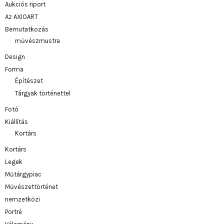
Aukciós riport
Az AXIOART
Bemutatkozás
művészmustra
Design
Forma
Építészet
Tárgyak történettel
Fotó
Kiállítás
Kortárs
Kortárs
Legek
Műtárgypiac
Művészettörténet
nemzetközi
Portré