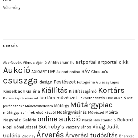
Vélemény
CIMKÉK
artportal
artportal cikk
Antikvárium.hu
Aba-Novák Vilmos
Ajánló
Aukció
BÁV
AXIOART LIVE
Christie’s
Axioart online
csuszga
Festészet
design
Fotográfia
Gulácsy Lajos
Kortárs
Kiállítás
Kieselbach Galéria
Kiállításajánló
kortárs művészet
Lakberendezés
Live aukció
Mit
Kortárs képzőművészet
Műtárgypiac
Műtárgy
jelképeznek?
Műkereskedelem
Műtárgyvásárlás
Műértő
műtárgypiaci hírek első kézből
Művészet
online aukció
Rekord
Nagyházi Galéria
Plakát
Plakátaukció
Sotheby’s
Virág Judit
Rippl-Rónai József
Vaszary János
Árverés
Árverési tudósítás
Galéria
Zsolnay
Önarckép