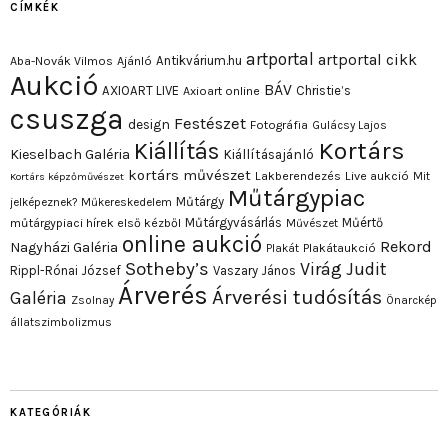
CÍMKÉK
artportal
artportal cikk
Antikvárium.hu
Aba-Novák Vilmos
Ajánló
Aukció
BÁV
AXIOART LIVE
Christie’s
Axioart online
csuszga
Festészet
design
Fotográfia
Gulácsy Lajos
Kortárs
Kiállítás
Kieselbach Galéria
Kiállításajánló
kortárs művészet
Lakberendezés
Live aukció
Mit
Kortárs képzőművészet
Műtárgypiac
Műtárgy
jelképeznek?
Műkereskedelem
Műtárgyvásárlás
Műértő
műtárgypiaci hírek első kézből
Művészet
online aukció
Rekord
Nagyházi Galéria
Plakát
Plakátaukció
Sotheby’s
Virág Judit
Rippl-Rónai József
Vaszary János
Árverés
Árverési tudósítás
Galéria
Zsolnay
Önarckép
állatszimbolizmus
KATEGÓRIÁK