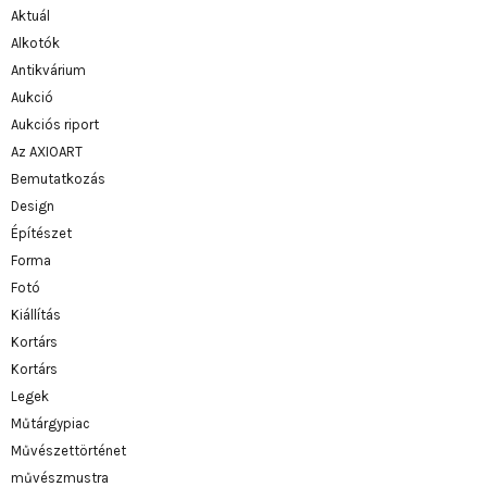
Aktuál
Alkotók
Antikvárium
Aukció
Aukciós riport
Az AXIOART
Bemutatkozás
Design
Építészet
Forma
Fotó
Kiállítás
Kortárs
Kortárs
Legek
Műtárgypiac
Művészettörténet
művészmustra