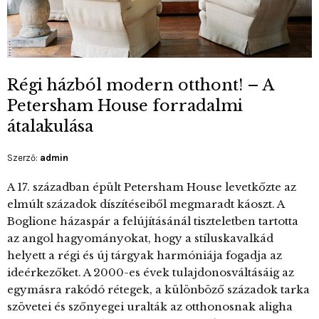
Régi házból modern otthont! – A
Petersham House forradalmi
átalakulása
Szerző:
admin
A 17. században épült Petersham House levetkőzte az
elmúlt századok díszítéseiből megmaradt káoszt. A
Boglione házaspár a felújításánál tiszteletben tartotta
az angol hagyományokat, hogy a stíluskavalkád
helyett a régi és új tárgyak harmóniája fogadja az
ideérkezőket. A 2000-es évek tulajdonosváltásáig az
egymásra rakódó rétegek, a különböző századok tarka
szövetei és szőnyegei uralták az otthonosnak aligha