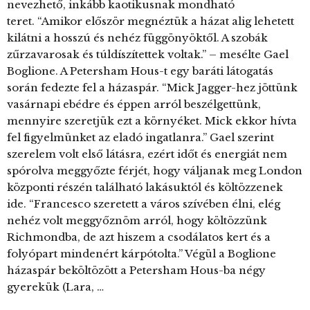
nevezhető, inkább kaotikusnak mondható
teret. “Amikor először megnéztük a házat alig lehetett
kilátni a hosszú és nehéz függönyöktől. A szobák
zűrzavarosak és túldíszítettek voltak.” – mesélte Gael
Boglione. A Petersham Hous-t egy baráti látogatás
során fedezte fel a házaspár. “Mick Jagger-hez jöttünk
vasárnapi ebédre és éppen arról beszélgettünk,
mennyire szeretjük ezt a környéket. Mick ekkor hívta
fel figyelmünket az eladó ingatlanra.” Gael szerint
szerelem volt első látásra, ezért időt és energiát nem
spórolva meggyőzte férjét, hogy váljanak meg London
központi részén található lakásuktól és költözzenek
ide. “Francesco szeretett a város szívében élni, elég
nehéz volt meggyőznöm arról, hogy költözzünk
Richmondba, de azt hiszem a csodálatos kert és a
folyópart mindenért kárpótolta.” Végül a Boglione
házaspár beköltözött a Petersham Hous-ba négy
gyerekük (Lara, …