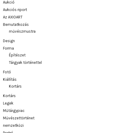
Aukció
Aukciós riport
Az AXIOART
Bemutatkozás
művészmustra
Design
Forma
Építészet
Tárgyak történettel
Fotó
Kiállítás
Kortárs
Kortárs
Legek
Műtárgypiac
Művészettörténet
nemzetközi
Portré