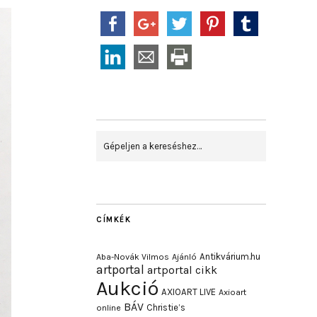
CÍMKÉK
Antikvárium.hu
Aba-Novák Vilmos
Ajánló
artportal
artportal cikk
Aukció
AXIOART LIVE
Axioart
BÁV
Christie’s
online