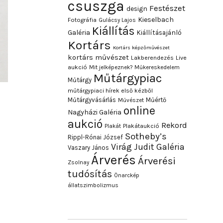
csuszga
Festészet
design
Kieselbach
Fotográfia
Gulácsy Lajos
Kiállítás
Galéria
Kiállításajánló
Kortárs
Kortárs képzőművészet
kortárs művészet
Lakberendezés
Live
aukció
Mit jelképeznek?
Műkereskedelem
Műtárgypiac
Műtárgy
műtárgypiaci hírek első kézből
Műtárgyvásárlás
Műértő
Művészet
online
Nagyházi Galéria
aukció
Rekord
Plakát
Plakátaukció
Sotheby’s
Rippl-Rónai József
Virág Judit Galéria
Vaszary János
Árverés
Árverési
Zsolnay
tudósítás
Önarckép
állatszimbolizmus