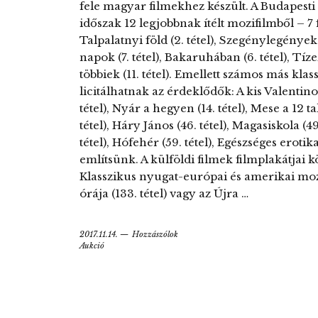
fele magyar filmekhez készült. A Budapesti 
időszak 12 legjobbnak ítélt mozifilmből – 7 
Talpalatnyi föld (2. tétel), Szegénylegények (4
napok (7. tétel), Bakaruhában (6. tétel), Tíze
többiek (11. tétel). Emellett számos más klas
licitálhatnak az érdeklődők: A kis Valentino (
tétel), Nyár a hegyen (14. tétel), Mese a 12 tal
tétel), Háry János (46. tétel), Magasiskola (
tétel), Hófehér (59. tétel), Egészséges eroti
említsünk. A külföldi filmek filmplakátjai k
Klasszikus nyugat-európai és amerikai mozi
órája (133. tétel) vagy az Újra …
2017.11.14.
Hozzászólok
Aukció