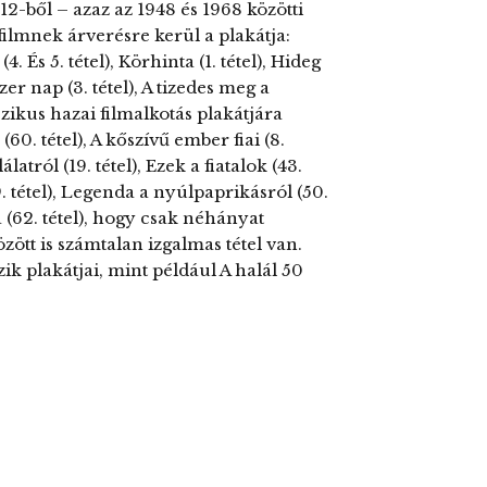
12-ből – azaz az 1948 és 1968 közötti
filmnek árverésre kerül a plakátja:
. És 5. tétel), Körhinta (1. tétel), Hideg
zer nap (3. tétel), A tizedes meg a
szikus hazai filmalkotás plakátjára
60. tétel), A kőszívű ember fiai (8.
álatról (19. tétel), Ezek a fiatalok (43.
49. tétel), Legenda a nyúlpaprikásról (50.
ka (62. tétel), hogy csak néhányat
özött is számtalan izgalmas tétel van.
k plakátjai, mint például A halál 50