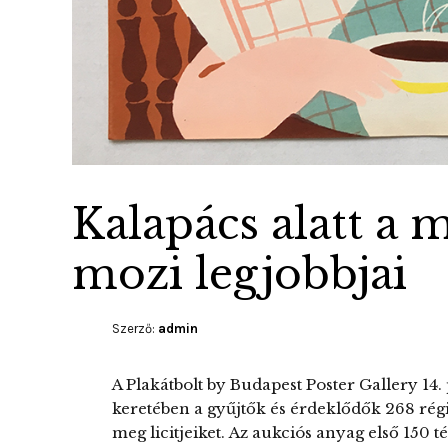
Kalapács alatt a
mozi legjobbjai
Szerző:
admin
A Plakátbolt by Budapest Poster Gallery 14.
keretében a gyűjtők és érdeklődők 268 régi
meg licitjeiket. Az aukciós anyag első 150