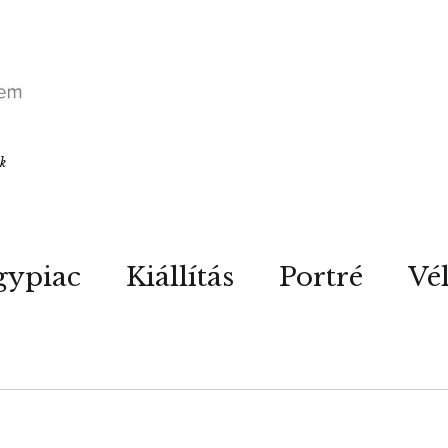
ók
gypiac
Kiállítás
Portré
Vé