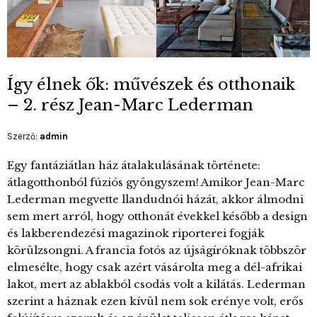
Így élnek ők: művészek és otthonaik
– 2. rész Jean-Marc Lederman
Szerző:
admin
Egy fantáziátlan ház átalakulásának története:
átlagotthonból fúziós gyöngyszem! Amikor Jean-Marc
Lederman megvette llandudnói házát, akkor álmodni
sem mert arról, hogy otthonát évekkel később a design
és lakberendezési magazinok riporterei fogják
körülzsongni. A francia fotós az újságíróknak többször
elmesélte, hogy csak azért vásárolta meg a dél-afrikai
lakot, mert az ablakból csodás volt a kilátás. Lederman
szerint a háznak ezen kívül nem sok erénye volt, erős