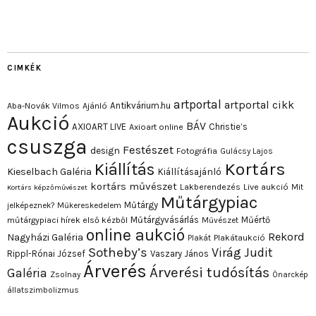
CIMKÉK
artportal
artportal cikk
Antikvárium.hu
Aba-Novák Vilmos
Ajánló
Aukció
BÁV
AXIOART LIVE
Christie’s
Axioart online
csuszga
Festészet
design
Fotográfia
Gulácsy Lajos
Kortárs
Kiállítás
Kieselbach Galéria
Kiállításajánló
kortárs művészet
Lakberendezés
Live aukció
Mit
Kortárs képzőművészet
Műtárgypiac
Műtárgy
jelképeznek?
Műkereskedelem
Műtárgyvásárlás
Műértő
műtárgypiaci hírek első kézből
Művészet
online aukció
Rekord
Nagyházi Galéria
Plakát
Plakátaukció
Sotheby’s
Virág Judit
Rippl-Rónai József
Vaszary János
Árverés
Árverési tudósítás
Galéria
Zsolnay
Önarckép
állatszimbolizmus