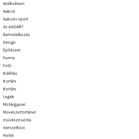
Antikvárium
Aukció
Aukciós riport
Az AXIOART
Bemutatkozás
Design
Építészet
Forma
Fotó
Kiállítás
Kortárs
Kortárs
Legek
Műtárgypiac
Művészettörténet
művészmustra
nemzetközi
Portré