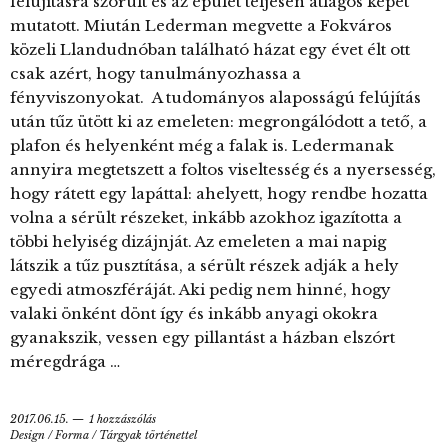
felújításra szorult és az épület teljesen átlagos képet
mutatott. Miután Lederman megvette a Fokváros
közeli Llandudnóban található házat egy évet élt ott
csak azért, hogy tanulmányozhassa a
fényviszonyokat. A tudományos alaposságú felújítás
után tűz ütött ki az emeleten: megrongálódott a tető, a
plafon és helyenként még a falak is. Ledermanak
annyira megtetszett a foltos viseltesség és a nyersesség,
hogy rátett egy lapáttal: ahelyett, hogy rendbe hozatta
volna a sérült részeket, inkább azokhoz igazította a
többi helyiség dizájnját. Az emeleten a mai napig
látszik a tűz pusztítása, a sérült részek adják a hely
egyedi atmoszféráját. Aki pedig nem hinné, hogy
valaki önként dönt így és inkább anyagi okokra
gyanakszik, vessen egy pillantást a házban elszórt
méregdrága …
2017.06.15.
1 hozzászólás
Design
/
Forma
/
Tárgyak történettel