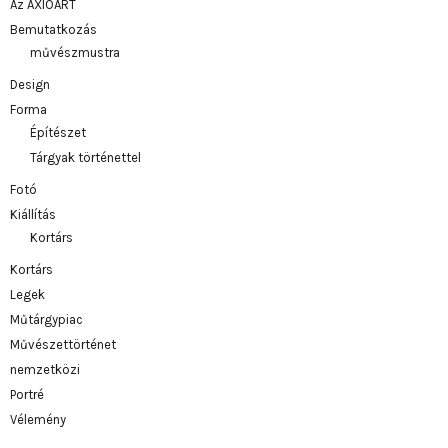
Az AXIOART
Bemutatkozás
művészmustra
Design
Forma
Építészet
Tárgyak történettel
Fotó
Kiállítás
Kortárs
Kortárs
Legek
Műtárgypiac
Művészettörténet
nemzetközi
Portré
Vélemény