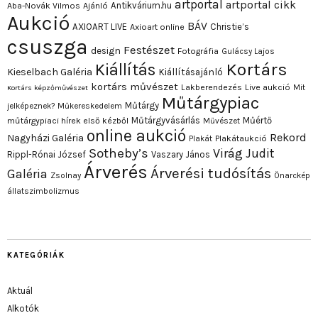
artportal
artportal cikk
Antikvárium.hu
Aba-Novák Vilmos
Ajánló
Aukció
BÁV
AXIOART LIVE
Christie’s
Axioart online
csuszga
Festészet
design
Fotográfia
Gulácsy Lajos
Kortárs
Kiállítás
Kieselbach Galéria
Kiállításajánló
kortárs művészet
Lakberendezés
Live aukció
Mit
Kortárs képzőművészet
Műtárgypiac
Műtárgy
jelképeznek?
Műkereskedelem
Műtárgyvásárlás
Műértő
műtárgypiaci hírek első kézből
Művészet
online aukció
Rekord
Nagyházi Galéria
Plakát
Plakátaukció
Sotheby’s
Virág Judit
Rippl-Rónai József
Vaszary János
Árverés
Árverési tudósítás
Galéria
Zsolnay
Önarckép
állatszimbolizmus
KATEGÓRIÁK
Aktuál
Alkotók