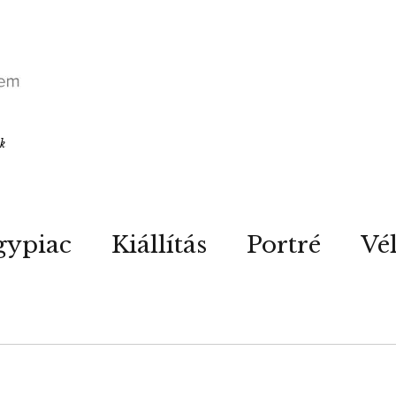
ók
gypiac
Kiállítás
Portré
Vé