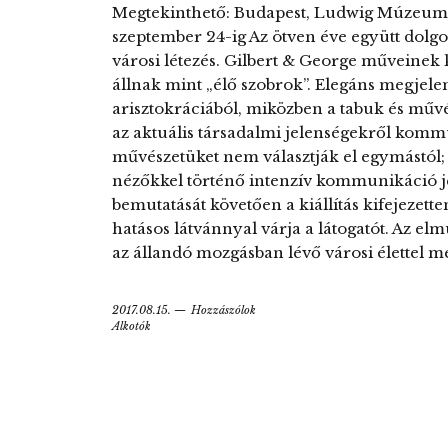
Megtekinthető: Budapest, Ludwig Múzeum 
szeptember 24-ig Az ötven éve együtt dol
városi létezés. Gilbert & George műveine
állnak mint „élő szobrok”. Elegáns megjel
arisztokráciából, miközben a tabuk és művé
az aktuális társadalmi jelenségekről komm
művészetüket nem választják el egymástól; 
nézőkkel történő intenzív kommunikáció j
bemutatását követően a kiállítás kifejezet
hatásos látvánnyal várja a látogatót. Az el
az állandó mozgásban lévő városi élettel m
2017.08.15.
Hozzászólok
Alkotók