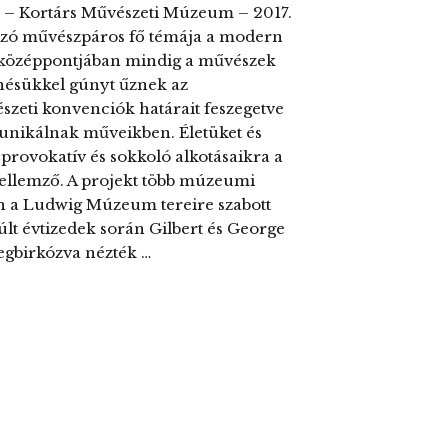
– Kortárs Művészeti Múzeum – 2017.
gozó művészpáros fő témája a modern
k középpontjában mindig a művészek
enésükkel gúnyt űznek az
szeti konvenciók határait feszegetve
unikálnak műveikben. Életüket és
provokatív és sokkoló alkotásaikra a
ellemző. A projekt több múzeumi
ten a Ludwig Múzeum tereire szabott
múlt évtizedek során Gilbert és George
egbirkózva nézték …