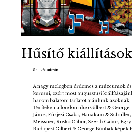
Hűsítő kiállításo
Szerző:
admin
A nagy melegben érdemes a múzeumok és gal
keresni, ezért most augusztusi kiállításaján
három balatoni tárlatot ajánlunk azoknak, a
Terítéken a londoni duó Gilbert & George, M
János, Fürjesi Csaba, Hanakam & Schuller,
Meissner, Roskó Gábor, Szerdi Gábor, Egry
Budapest Gilbert & George Bűnbak képek 