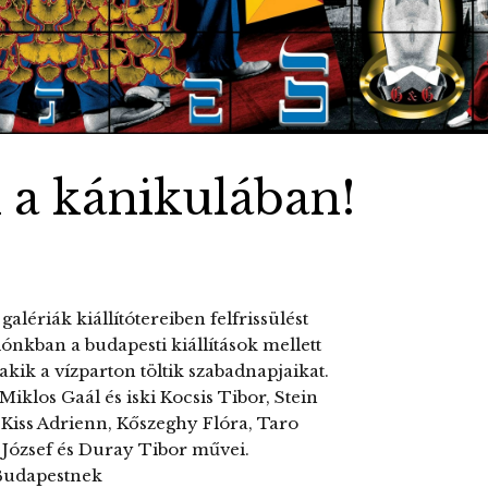
k a kánikulában!
ériák kiállítótereiben felfrissülést
lónkban a budapesti kiállítások mellett
kik a vízparton töltik szabadnapjaikat.
iklos Gaál és iski Kocsis Tibor, Stein
 Kiss Adrienn, Kőszeghy Flóra, Taro
 József és Duray Tibor művei.
Budapestnek