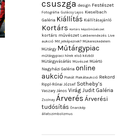
csuszga
Festészet
design
Kieselbach
Fotográfia
Gulácsy Lajos
Kiállítás
Galéria
Kiállításajánló
Kortárs
Kortárs képzőművészet
kortárs művészet
Lakberendezés
Live
aukció
Mit jelképeznek?
Műkereskedelem
Műtárgypiac
Műtárgy
műtárgypiaci hírek első kézből
Műtárgyvásárlás
Műértő
Művészet
online
Nagyházi Galéria
aukció
Rekord
Plakát
Plakátaukció
Sotheby’s
Rippl-Rónai József
Virág Judit Galéria
Vaszary János
Árverés
Árverési
Zsolnay
tudósítás
Önarckép
állatszimbolizmus