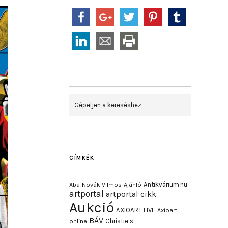
CÍMKÉK
Antikvárium.hu
Aba-Novák Vilmos
Ajánló
artportal
artportal cikk
Aukció
AXIOART LIVE
Axioart
BÁV
Christie’s
online