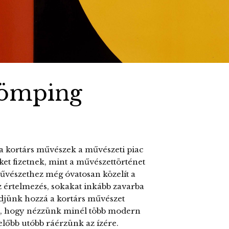
 dömping
 a kortárs művészek a művészeti piac
ket fizetnek, mint a művészettörténet
művészethez még óvatosan közelít a
 értelmezés, sokakat inkább zavarba
djünk hozzá a kortárs művészet
am, hogy nézzünk minél több modern
s előbb utóbb ráérzünk az ízére.