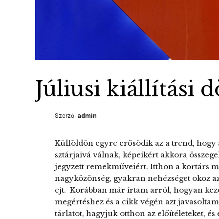
Júliusi kiállítási
Szerző:
admin
Külföldön egyre erősödik az a trend, hogy
sztárjaivá válnak, képeikért akkora összege
jegyzett remekműveiért. Itthon a kortárs 
nagyközönség, gyakran nehézséget okoz az
ejt. Korábban már írtam arról, hogyan kez
megértéshez és a cikk végén azt javasolt
tárlatot, hagyjuk otthon az előítéleteket, é