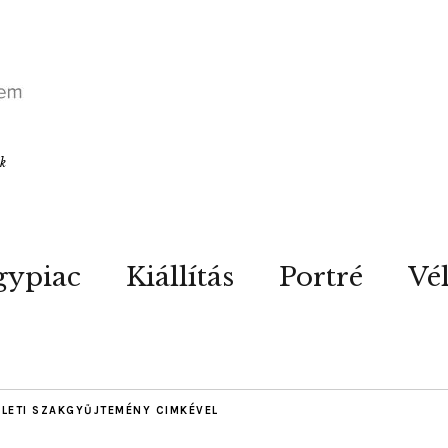
ók
gypiac
Kiállítás
Portré
Vé
ELETI SZAKGYŰJTEMÉNY
CIMKÉVEL