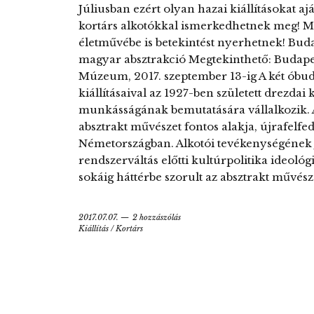
Júliusban ezért olyan hazai kiállításokat 
kortárs alkotókkal ismerkedhetnek meg! M
életművébe is betekintést nyerhetnek! Buda
magyar absztrakció Megtekinthető: Budapes
Múzeum, 2017. szeptember 13-ig A két óbu
kiállításaival az 1927-ben született drezda
munkásságának bemutatására vállalkozik. 
absztrakt művészet fontos alakja, újrafelfe
Németországban. Alkotói tevékenységének j
rendszerváltás előtti kultúrpolitika ideoló
sokáig háttérbe szorult az absztrakt művész
2017.07.07.
2 hozzászólás
Kiállítás
/
Kortárs