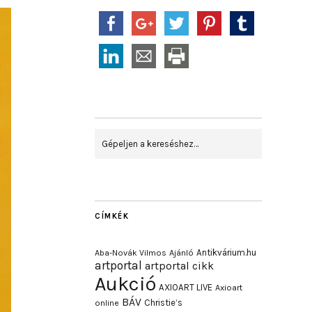
CÍMKÉK
Antikvárium.hu
Aba-Novák Vilmos
Ajánló
artportal
artportal cikk
Aukció
AXIOART LIVE
Axioart
BÁV
Christie’s
online