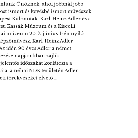
ajánlunk Önöknek, ahol jobbnál jobb
ost ismert és kevésbé ismert művészek
pest Különutak. Karl-Heinz Adler és a
t, Kassák Múzeum és a Kiscelli
dai múzeum 2017. június 1-én nyíló
i képzőművész, Karl-Heinz Adler
Az idén 90 éves Adler a német
dezése napjainkban zajlik
elentős időszakát korlátozta a
giája: a néhai NDK területén Adler
eti törekvéseket elvető …