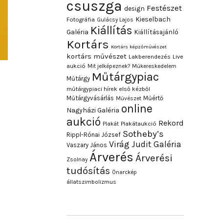
csuszga
Festészet
design
Kieselbach
Fotográfia
Gulácsy Lajos
Kiállítás
Galéria
Kiállításajánló
Kortárs
Kortárs képzőművészet
kortárs művészet
Lakberendezés
Live
aukció
Mit jelképeznek?
Műkereskedelem
Műtárgypiac
Műtárgy
műtárgypiaci hírek első kézből
Műtárgyvásárlás
Műértő
Művészet
online
Nagyházi Galéria
aukció
Rekord
Plakát
Plakátaukció
Sotheby’s
Rippl-Rónai József
Virág Judit Galéria
Vaszary János
Árverés
Árverési
Zsolnay
tudósítás
Önarckép
állatszimbolizmus