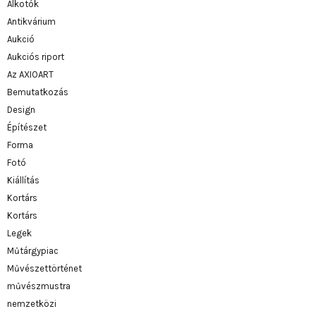
Alkotók
Antikvárium
Aukció
Aukciós riport
Az AXIOART
Bemutatkozás
Design
Építészet
Forma
Fotó
Kiállítás
Kortárs
Kortárs
Legek
Műtárgypiac
Művészettörténet
művészmustra
nemzetközi