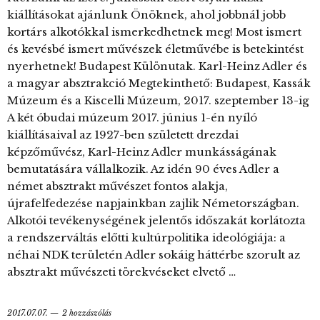
kiállításokat ajánlunk Önöknek, ahol jobbnál jobb
kortárs alkotókkal ismerkedhetnek meg! Most ismert
és kevésbé ismert művészek életművébe is betekintést
nyerhetnek! Budapest Különutak. Karl-Heinz Adler és
a magyar absztrakció Megtekinthető: Budapest, Kassák
Múzeum és a Kiscelli Múzeum, 2017. szeptember 13-ig
A két óbudai múzeum 2017. június 1-én nyíló
kiállításaival az 1927-ben született drezdai
képzőművész, Karl-Heinz Adler munkásságának
bemutatására vállalkozik. Az idén 90 éves Adler a
német absztrakt művészet fontos alakja,
újrafelfedezése napjainkban zajlik Németországban.
Alkotói tevékenységének jelentős időszakát korlátozta
a rendszerváltás előtti kultúrpolitika ideológiája: a
néhai NDK területén Adler sokáig háttérbe szorult az
absztrakt művészeti törekvéseket elvető …
2017.07.07.
2 hozzászólás