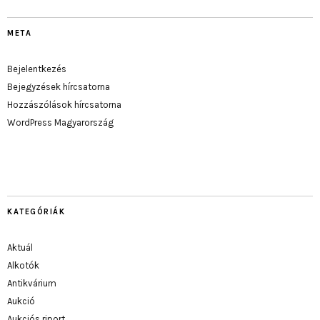
META
Bejelentkezés
Bejegyzések hírcsatorna
Hozzászólások hírcsatorna
WordPress Magyarország
KATEGÓRIÁK
Aktuál
Alkotók
Antikvárium
Aukció
Aukciós riport