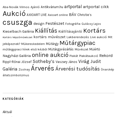
artportal
artportal cikk
Antikvárium.hu
Aba-Novák Vilmos
Ajánló
Aukció
BÁV
AXIOART LIVE
Christie’s
Axioart online
csuszga
Festészet
design
Fotográfia
Gulácsy Lajos
Kortárs
Kiállítás
Kieselbach Galéria
Kiállításajánló
kortárs művészet
Lakberendezés
Live aukció
Mit
Kortárs képzőművészet
Műtárgypiac
Műtárgy
jelképeznek?
Műkereskedelem
Műtárgyvásárlás
Műértő
műtárgypiaci hírek első kézből
Művészet
online aukció
Rekord
Nagyházi Galéria
Plakát
Plakátaukció
Sotheby’s
Virág Judit
Rippl-Rónai József
Vaszary János
Árverés
Árverési tudósítás
Galéria
Zsolnay
Önarckép
állatszimbolizmus
KATEGÓRIÁK
Aktuál