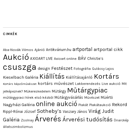
CIMKÉK
artportal
artportal cikk
Antikvárium.hu
Aba-Novák Vilmos
Ajánló
Aukció
BÁV
AXIOART LIVE
Christie’s
Axioart online
csuszga
Festészet
design
Fotográfia
Gulácsy Lajos
Kortárs
Kiállítás
Kieselbach Galéria
Kiállításajánló
kortárs művészet
Lakberendezés
Live aukció
Mit
Kortárs képzőművészet
Műtárgypiac
Műtárgy
jelképeznek?
Műkereskedelem
Műtárgyvásárlás
Műértő
műtárgypiaci hírek első kézből
Művészet
online aukció
Rekord
Nagyházi Galéria
Plakát
Plakátaukció
Sotheby’s
Virág Judit
Rippl-Rónai József
Vaszary János
Árverés
Árverési tudósítás
Galéria
Zsolnay
Önarckép
állatszimbolizmus