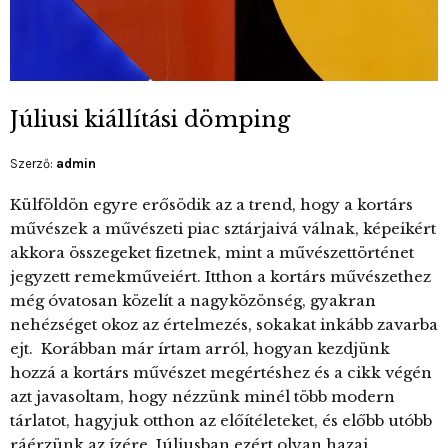
Júliusi kiállítási dömping
Szerző:
admin
Külföldön egyre erősödik az a trend, hogy a kortárs
művészek a művészeti piac sztárjaivá válnak, képeikért
akkora összegeket fizetnek, mint a művészettörténet
jegyzett remekműveiért. Itthon a kortárs művészethez
még óvatosan közelít a nagyközönség, gyakran
nehézséget okoz az értelmezés, sokakat inkább zavarba
ejt. Korábban már írtam arról, hogyan kezdjünk
hozzá a kortárs művészet megértéshez és a cikk végén
azt javasoltam, hogy nézzünk minél több modern
tárlatot, hagyjuk otthon az előítéleteket, és előbb utóbb
ráérzünk az ízére. Júliusban ezért olyan hazai