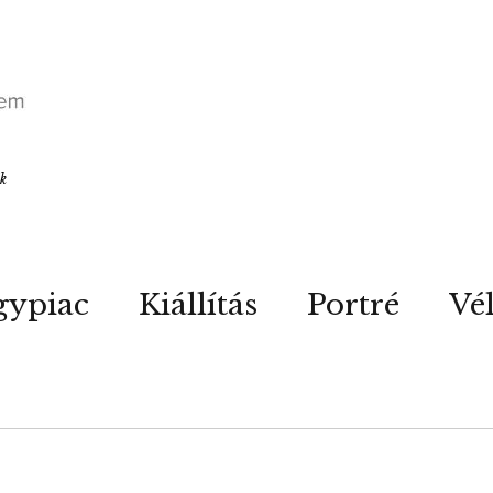
ók
gypiac
Kiállítás
Portré
Vé