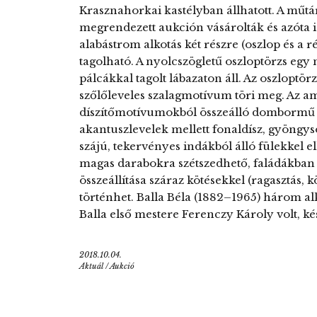
Krasznahorkai kastélyban állhatott. A műt
megrendezett aukción vásárolták és azóta i
alabástrom alkotás két részre (oszlop és a 
tagolható. A nyolcszögletű oszloptörzs egy
pálcákkal tagolt lábazaton áll. Az oszloptör
szőlőleveles szalagmotívum töri meg. Az am
díszítőmotívumokból összeálló dombormű bor
akantuszlevelek mellett fonaldísz, gyöngys
szájú, tekervényes indákból álló fülekkel 
magas darabokra szétszedhető, faládákban sz
összeállítása száraz kötésekkel (ragasztás, 
történhet. Balla Béla (1882–1965) három alk
Balla első mestere Ferenczy Károly volt,
2018.10.04.
Aktuál
/
Aukció