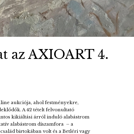
hat az AXIOART 4.
line aukciója, ahol festményekre,
eklődők. A 42 tételt felvonultató
intos kikiáltási árról induló alabástrom
tatív alabástrom díszamfora – a
salád birtokában volt és a Betléri vagy