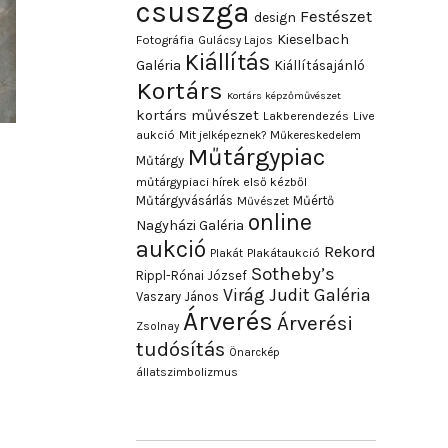
csuszga
Festészet
design
Kieselbach
Fotográfia
Gulácsy Lajos
Kiállítás
Galéria
Kiállításajánló
Kortárs
Kortárs képzőművészet
kortárs művészet
Lakberendezés
Live
aukció
Mit jelképeznek?
Műkereskedelem
Műtárgypiac
Műtárgy
műtárgypiaci hírek első kézből
Műtárgyvásárlás
Műértő
Művészet
online
Nagyházi Galéria
aukció
Rekord
Plakát
Plakátaukció
Sotheby’s
Rippl-Rónai József
Virág Judit Galéria
Vaszary János
Árverés
Árverési
Zsolnay
tudósítás
Önarckép
állatszimbolizmus