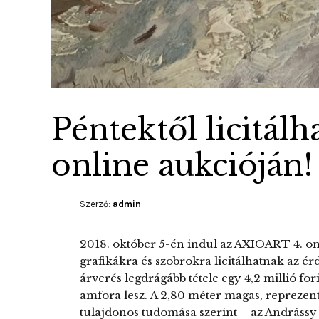
Péntektől licitál
online aukcióján!
Szerző:
admin
2018. október 5-én indul az AXIOART 4. on
grafikákra és szobrokra licitálhatnak az érd
árverés legdrágább tétele egy 4,2 millió for
amfora lesz. A 2,80 méter magas, reprezen
tulajdonos tudomása szerint – az Andrássy c