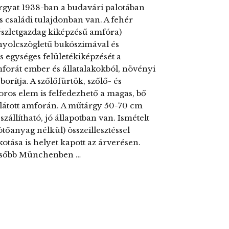
árgyat 1938-ban a budavári palotában
s családi tulajdonban van. A fehér
részletgazdag kiképzésű amfóra)
 nyolcszögletű bukószimával és
zs egységes felületékiképzését a
forát ember és állatalakokból, növényi
ítja. A szőlőfürtök, szőlő- és
oros elem is felfedezhető a magas, bő
ellátott amforán. A műtárgy 50-70 cm
állítható, jó állapotban van. Ismételt
kötőanyag nélkül) összeillesztéssel
otása is helyet kapott az árverésen.
 később Münchenben …