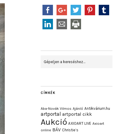
CÍMKÉK
Antikvárium.hu
Aba-Novák Vilmos
Ajánló
artportal
artportal cikk
Aukció
AXIOART LIVE
Axioart
BÁV
Christie’s
online