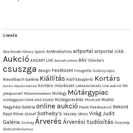
CIMKÉK
artportal
artportal cikk
Antikvárium.hu
Aba-Novák Vilmos
Ajánló
Aukció
BÁV
AXIOART LIVE
Christie’s
Axioart online
csuszga
Festészet
design
Fotográfia
Gulácsy Lajos
Kortárs
Kiállítás
Kieselbach Galéria
Kiállításajánló
kortárs művészet
Lakberendezés
Live aukció
Mit
Kortárs képzőművészet
Műtárgypiac
Műtárgy
jelképeznek?
Műkereskedelem
Műtárgyvásárlás
Műértő
műtárgypiaci hírek első kézből
Művészet
online aukció
Rekord
Nagyházi Galéria
Plakát
Plakátaukció
Sotheby’s
Virág Judit
Rippl-Rónai József
Vaszary János
Árverés
Árverési tudósítás
Galéria
Zsolnay
Önarckép
állatszimbolizmus