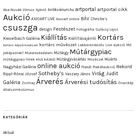
artportal
artportal cikk
Antikvárium.hu
Aba-Novák Vilmos
Ajánló
Aukció
BÁV
AXIOART LIVE
Christie’s
Axioart online
csuszga
Festészet
design
Fotográfia
Gulácsy Lajos
Kortárs
Kiállítás
Kieselbach Galéria
Kiállításajánló
kortárs művészet
Lakberendezés
Live aukció
Mit
Kortárs képzőművészet
Műtárgypiac
Műtárgy
jelképeznek?
Műkereskedelem
Műtárgyvásárlás
Műértő
műtárgypiaci hírek első kézből
Művészet
online aukció
Rekord
Nagyházi Galéria
Plakát
Plakátaukció
Sotheby’s
Virág Judit
Rippl-Rónai József
Vaszary János
Árverés
Árverési tudósítás
Galéria
Zsolnay
Önarckép
állatszimbolizmus
KATEGÓRIÁK
Aktuál