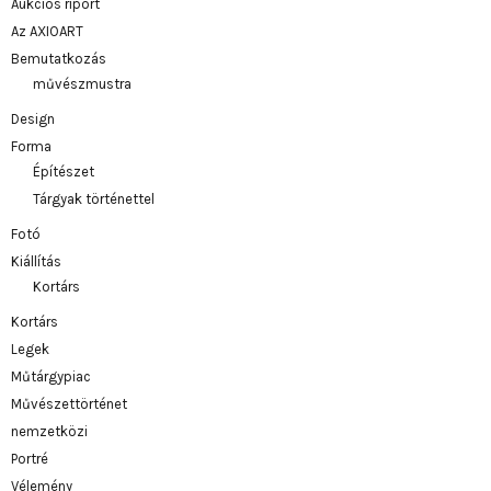
Aukciós riport
Az AXIOART
Bemutatkozás
művészmustra
Design
Forma
Építészet
Tárgyak történettel
Fotó
Kiállítás
Kortárs
Kortárs
Legek
Műtárgypiac
Művészettörténet
nemzetközi
Portré
Vélemény