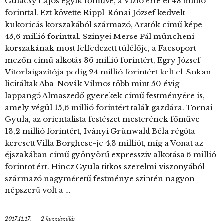
Gulácsy Lajos egyik főműve, a Vízió érte el 48 millió
forinttal. Ezt követte Rippl-Rónai József kedvelt
kukoricás korszakából származó, Aratók című képe
45,6 millió forinttal. Szinyei Merse Pál müncheni
korszakának most felfedezett túlélője, a Facsoport
mezőn című alkotás 36 millió forintért, Egry József
Vitorlaigazítója pedig 24 millió forintért kelt el. Sokan
licitáltak Aba-Novák Vilmos több mint 50 évig
lappangó Almaszedő gyerekek című festményére is,
amely végül 15,6 millió forintért talált gazdára. Tornai
Gyula, az orientalista festészet mesterének főműve
13,2 millió forintért, Iványi Grünwald Béla régóta
keresett Villa Borghese-je 4,3 milliót, míg a Vonat az
éjszakában című gyönyörű expresszív alkotása 6 millió
forintot ért. Hincz Gyula titkos szerelmi viszonyából
származó nagyméretű festménye szintén nagyon
népszerű volt a …
2017.11.17.
2 hozzászólás