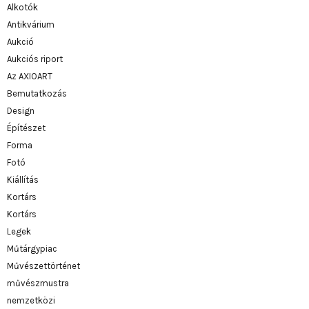
Alkotók
Antikvárium
Aukció
Aukciós riport
Az AXIOART
Bemutatkozás
Design
Építészet
Forma
Fotó
Kiállítás
Kortárs
Kortárs
Legek
Műtárgypiac
Művészettörténet
művészmustra
nemzetközi