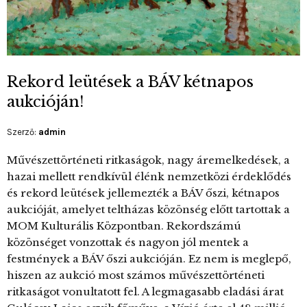
Rekord leütések a BÁV kétnapos
aukcióján!
Szerző:
admin
Művészettörténeti ritkaságok, nagy áremelkedések, a
hazai mellett rendkívül élénk nemzetközi érdeklődés
és rekord leütések jellemezték a BÁV őszi, kétnapos
aukcióját, amelyet teltházas közönség előtt tartottak a
MOM Kulturális Központban. Rekordszámú
közönséget vonzottak és nagyon jól mentek a
festmények a BÁV őszi aukcióján. Ez nem is meglepő,
hiszen az aukció most számos művészettörténeti
ritkaságot vonultatott fel. A legmagasabb eladási árat