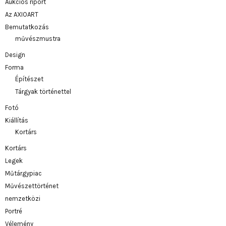
Aukciós riport
Az AXIOART
Bemutatkozás
művészmustra
Design
Forma
Építészet
Tárgyak történettel
Fotó
Kiállítás
Kortárs
Kortárs
Legek
Műtárgypiac
Művészettörténet
nemzetközi
Portré
Vélemény