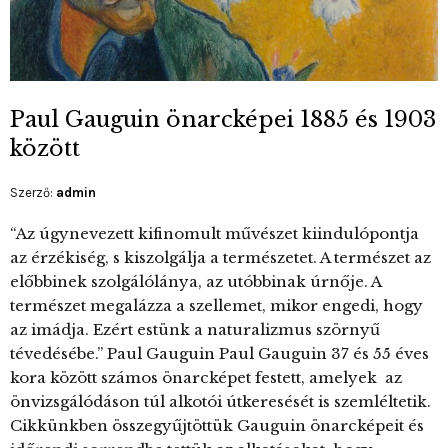
Paul Gauguin önarcképei 1885 és 1903
között
Szerző:
admin
“Az úgynevezett kifinomult művészet kiindulópontja
az érzékiség, s kiszolgálja a természetet. A természet az
előbbinek szolgálólánya, az utóbbinak úrnője. A
természet megalázza a szellemet, mikor engedi, hogy
az imádja. Ezért estünk a naturalizmus szörnyű
tévedésébe.” Paul Gauguin Paul Gauguin 37 és 55 éves
kora között számos önarcképet festett, amelyek az
önvizsgálódáson túl alkotói útkeresését is szemléltetik.
Cikkünkben összegyűjtöttük Gauguin önarcképeit és