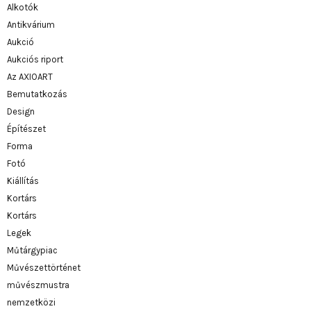
Alkotók
Antikvárium
Aukció
Aukciós riport
Az AXIOART
Bemutatkozás
Design
Építészet
Forma
Fotó
Kiállítás
Kortárs
Kortárs
Legek
Műtárgypiac
Művészettörténet
művészmustra
nemzetközi