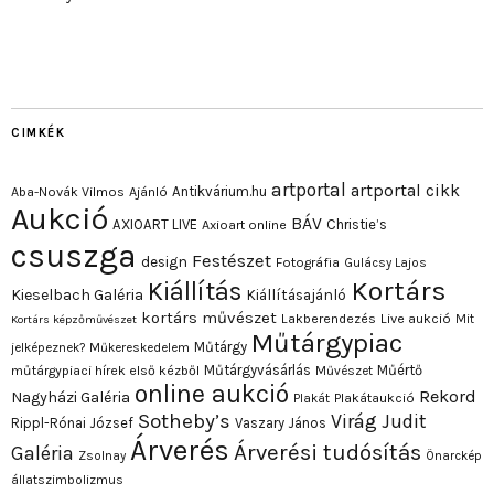
CIMKÉK
artportal
artportal cikk
Antikvárium.hu
Aba-Novák Vilmos
Ajánló
Aukció
BÁV
AXIOART LIVE
Christie’s
Axioart online
csuszga
Festészet
design
Fotográfia
Gulácsy Lajos
Kortárs
Kiállítás
Kieselbach Galéria
Kiállításajánló
kortárs művészet
Lakberendezés
Live aukció
Mit
Kortárs képzőművészet
Műtárgypiac
Műtárgy
jelképeznek?
Műkereskedelem
Műtárgyvásárlás
Műértő
műtárgypiaci hírek első kézből
Művészet
online aukció
Rekord
Nagyházi Galéria
Plakát
Plakátaukció
Sotheby’s
Virág Judit
Rippl-Rónai József
Vaszary János
Árverés
Árverési tudósítás
Galéria
Zsolnay
Önarckép
állatszimbolizmus