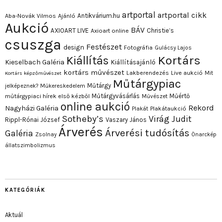
artportal
artportal cikk
Antikvárium.hu
Aba-Novák Vilmos
Ajánló
Aukció
BÁV
AXIOART LIVE
Christie’s
Axioart online
csuszga
Festészet
design
Fotográfia
Gulácsy Lajos
Kortárs
Kiállítás
Kieselbach Galéria
Kiállításajánló
kortárs művészet
Lakberendezés
Live aukció
Mit
Kortárs képzőművészet
Műtárgypiac
Műtárgy
jelképeznek?
Műkereskedelem
Műtárgyvásárlás
Műértő
műtárgypiaci hírek első kézből
Művészet
online aukció
Rekord
Nagyházi Galéria
Plakát
Plakátaukció
Sotheby’s
Virág Judit
Rippl-Rónai József
Vaszary János
Árverés
Árverési tudósítás
Galéria
Zsolnay
Önarckép
állatszimbolizmus
KATEGÓRIÁK
Aktuál