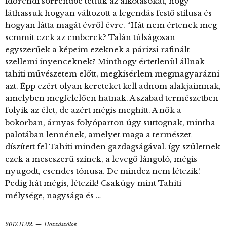
időrendi sorrendbe tettük az alkotásokat, hogy
láthassuk hogyan változott a legendás festő stílusa és
hogyan látta magát évről évre. “Hát nem értenek meg
semmit ezek az emberek? Talán túlságosan
egyszerűek a képeim ezeknek a párizsi rafinált
szellemi ínyenceknek? Minthogy értetlenül állnak
tahiti művészetem előtt, megkísérlem megmagyarázni
azt. Épp ezért olyan kereteket kell adnom alakjaimnak,
amelyben megfelelően hatnak. A szabad természetben
folyik az élet, de azért mégis meghitt. A nők a
bokorban, árnyas folyóparton úgy suttognak, mintha
palotában lennének, amelyet maga a természet
díszített fel Tahiti minden gazdagságával. így születnek
ezek a meseszerű színek, a levegő lángoló, mégis
nyugodt, csendes tónusa. De mindez nem létezik!
Pedig hát mégis, létezik! Csakúgy mint Tahiti
mélysége, nagysága és …
2017.11.02.
Hozzászólok