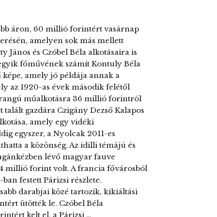
bb áron, 60 millió forintért vasárnap
rverésén, amelyen sok más mellett
 János és Czóbel Béla alkotásaira is
a egyik főművének számít Kontuly Béla
 képe, amely jó példája annak a
mely az 1920-as évek második felétől
rangú műalkotásra 36 millió forintról
ért talált gazdára Czigány Dezső Kalapos
lkotása, amely egy vidéki
dig egyszer, a Nyolcak 2011-es
atta a közönség. Az idilli témájú és
magánkézben lévő magyar fauve
 millió forint volt. A francia fővárosból
ban festett Párizsi részlete.
bb darabjai közé tartozik, kikiáltási
intért ütötték le. Czóbel Béla
ntért kelt el, a Párizsi …