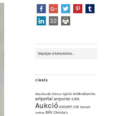
CÍMKÉK
Antikvárium.hu
Aba-Novák Vilmos
Ajánló
artportal
artportal cikk
Aukció
AXIOART LIVE
Axioart
BÁV
Christie’s
online