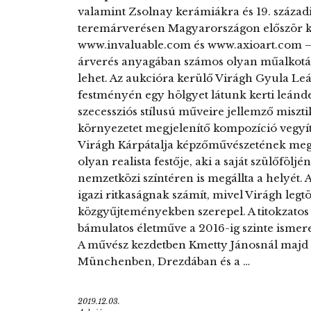
valamint Zsolnay kerámiákra és 19. századi
teremárverésen Magyarországon először ké
www.invaluable.com és www.axioart.com – is
árverés anyagában számos olyan műalkotást
lehet. Az aukcióra kerülő Virágh Gyula Leá
festményén egy hölgyet látunk kerti leánde
szecessziós stílusú műveire jellemző miszt
környezetet megjelenítő kompozíció vegyíti 
Virágh Kárpátalja képzőművészetének megha
olyan realista festője, aki a saját szülőföljé
nemzetközi színtéren is megállta a helyét. 
igazi ritkaságnak számít, mivel Virágh leg
közgyűjteményekben szerepel. A titokzat
bámulatos életműve a 2016-ig szinte ismer
A művész kezdetben Kmetty Jánosnál majd 
Münchenben, Drezdában és a …
2019.12.03.