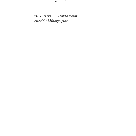
2017.10.09.
Hozzászólok
Aukció
/
Műtárgypiac