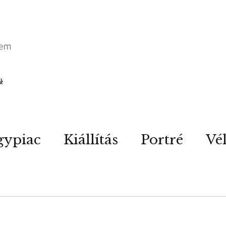
ók
gypiac
Kiállítás
Portré
Vé