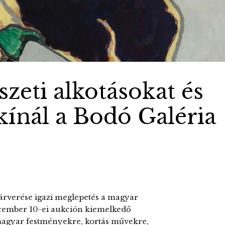
zeti alkotásokat és
kínál a Bodó Galéria
 árverése igazi meglepetés a magyar
december 10-ei aukción kiemelkedő
i magyar festményekre, kortás művekre,