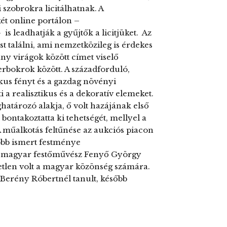
 szobrokra licitálhatnak. A
t online portálon –
 leadhatják a gyűjtők a licitjüket. Az
 találni, ami nemzetközileg is érdekes
ny virágok között címet viselő
rbokrok között. A századforduló,
ikus fényt és a gazdag növényi
a realisztikus és a dekoratív elemeket.
tározó alakja, ő volt hazájának első
n bontakoztatta ki tehetségét, mellyel a
A műalkotás feltűnése az aukciós piacon
több ismert festménye
os magyar festőművész Fenyő György
etlen volt a magyar közönség számára.
Berény Róbertnél tanult, később