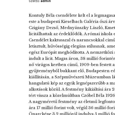
Szerző:
admin
Kontuly Béla csendélete kelt el a legmagasa
este a budapesti Kieselbach Galéria őszi á
Czigány Dezső, Mednyánszky László, Kmetty
licitálhattak az érdeklődők. A római iskol
Csendélet kaktusszal és narancsokkal című
letisztult, hűvösségig elegáns stílusnak, a
egész Európát meghódította. A nemzetközi 
indult a licit. Magas áron, 38 millió forint
nő virágos kertben című, 1909-ben festett a
gyűjteményből bukkant elő, Budapesten ed
kiállításán, a Szépművészeti Múzeumban láth
hangulatú kép az egyik legnépszerűbb a 
alkotások közül. A festmény kikiáltási ára 24
tért vissza a közelmúltban Czóbel Béla 1926-
A nagyméretű festmény az életmű legfontosa
ára 17 millió forint volt, végül 36 millió for
Önarcképe 3,2 millióról indulva 5 millió fori