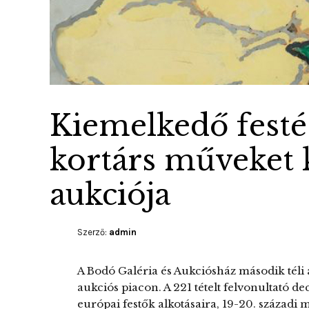
Kiemelkedő festés
kortárs műveket 
aukciója
Szerző:
admin
A Bodó Galéria és Aukciósház második téli
aukciós piacon. A 221 tételt felvonultató 
európai festők alkotásaira, 19-20. század