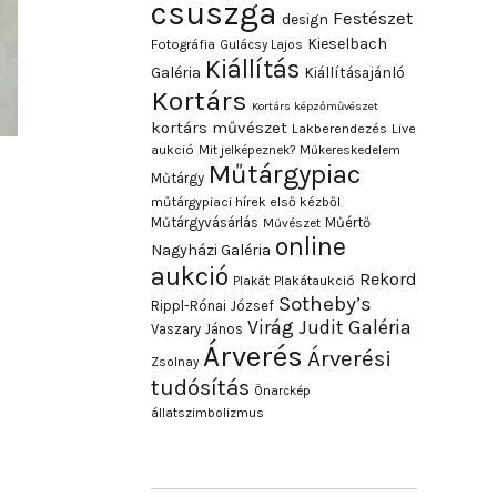
csuszga
Festészet
design
Kieselbach
Fotográfia
Gulácsy Lajos
Kiállítás
Galéria
Kiállításajánló
Kortárs
Kortárs képzőművészet
kortárs művészet
Lakberendezés
Live
aukció
Mit jelképeznek?
Műkereskedelem
Műtárgypiac
Műtárgy
műtárgypiaci hírek első kézből
Műtárgyvásárlás
Műértő
Művészet
online
Nagyházi Galéria
aukció
Rekord
Plakát
Plakátaukció
Sotheby’s
Rippl-Rónai József
Virág Judit Galéria
Vaszary János
Árverés
Árverési
Zsolnay
tudósítás
Önarckép
állatszimbolizmus