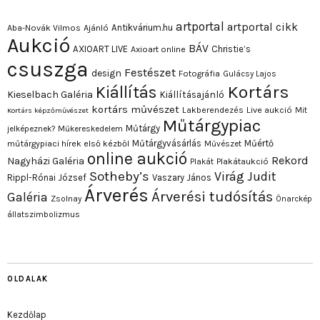
artportal
artportal cikk
Antikvárium.hu
Aba-Novák Vilmos
Ajánló
Aukció
BÁV
AXIOART LIVE
Christie’s
Axioart online
csuszga
Festészet
design
Fotográfia
Gulácsy Lajos
Kortárs
Kiállítás
Kieselbach Galéria
Kiállításajánló
kortárs művészet
Lakberendezés
Live aukció
Mit
Kortárs képzőművészet
Műtárgypiac
Műtárgy
jelképeznek?
Műkereskedelem
Műtárgyvásárlás
Műértő
műtárgypiaci hírek első kézből
Művészet
online aukció
Rekord
Nagyházi Galéria
Plakát
Plakátaukció
Sotheby’s
Virág Judit
Rippl-Rónai József
Vaszary János
Árverés
Árverési tudósítás
Galéria
Zsolnay
Önarckép
állatszimbolizmus
OLDALAK
Kezdőlap