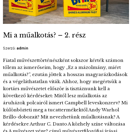
Mi a műalkotás? – 2. rész
Szerző:
admin
Fiatal művészettörténészként sokszor kérték számon
tőlem az ismerőseim, hogy „Ez a mázolmány, miért
műalkotás?”, ezután jöttek a hosszas magyarázkodások
és a végeláthatatlan viták. Ahhoz, hogy megértsük a
kortárs művészetet először is tisztáznunk kell a
következő kérdéseket: Mitől lesz műalkotás az
áruházok polcairól ismert Campbell leveskonzerv? Mi
különbözteti meg a tucattermékektől Andy Warhol
Brillo-dobozait? Mit nevezhetünk műalkotásnak? A
kérdésekre Arthur C. Danto A közhely színe változása
és A művészet vége? című művészetfilozófiai írásai