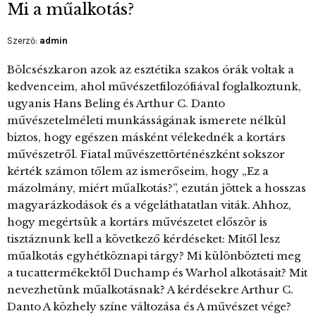
Mi a műalkotás?
Szerző:
admin
Bölcsészkaron azok az esztétika szakos órák voltak a
kedvenceim, ahol művészetfilozófiával foglalkoztunk,
ugyanis Hans Beling és Arthur C. Danto
művészetelméleti munkásságának ismerete nélkül
biztos, hogy egészen másként vélekednék a kortárs
művészetről. Fiatal művészettörténészként sokszor
kérték számon tőlem az ismerőseim, hogy „Ez a
mázolmány, miért műalkotás?”, ezután jöttek a hosszas
magyarázkodások és a végeláthatatlan viták. Ahhoz,
hogy megértsük a kortárs művészetet először is
tisztáznunk kell a következő kérdéseket: Mitől lesz
műalkotás egyhétköznapi tárgy? Mi különbözteti meg
a tucattermékektől Duchamp és Warhol alkotásait? Mit
nevezhetünk műalkotásnak? A kérdésekre Arthur C.
Danto A közhely színe változása és A művészet vége?