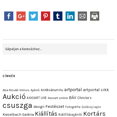
CÍMKÉK
artportal
artportal cikk
Antikvárium.hu
Aba-Novák Vilmos
Ajánló
Aukció
BÁV
AXIOART LIVE
Christie’s
Axioart online
csuszga
Festészet
design
Fotográfia
Gulácsy Lajos
Kortárs
Kiállítás
Kieselbach Galéria
Kiállításajánló