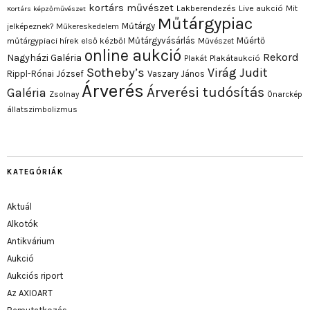
kortárs művészet
Lakberendezés
Live aukció
Mit
Kortárs képzőművészet
Műtárgypiac
Műtárgy
jelképeznek?
Műkereskedelem
Műtárgyvásárlás
Műértő
műtárgypiaci hírek első kézből
Művészet
online aukció
Rekord
Nagyházi Galéria
Plakát
Plakátaukció
Sotheby’s
Virág Judit
Rippl-Rónai József
Vaszary János
Árverés
Árverési tudósítás
Galéria
Zsolnay
Önarckép
állatszimbolizmus
KATEGÓRIÁK
Aktuál
Alkotók
Antikvárium
Aukció
Aukciós riport
Az AXIOART