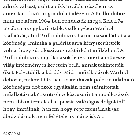
adnak választ, ezért a cikk további részében az
amerikai filozófus gondolait idézem. A Brillo-doboz,
mint metafora 1964-ben rendezték meg a Keleti 74
utcában az egykori Stable Gallery-ben Warhol
kiállítását, ahol Brillo-dobozok hasonmásait láthatta a
közönség, „mintha a galériát arra kényszerítették
volna, hogy súrolószivacs raktárként működjen”. A
Brillo-dobozok műalkotások lettek, mert a művészeti
világ intézményes keretein belül annak tekintették
őket. Felvetődik a kérdés: Miért műalkotások Warhol
dobozai, mikor 1964-ben az áruházak polcain található
közönséges dobozok egyáltalán nem számítottak
műalkotásnak? Danto érvelése szerint a műalkotások
nem abban térnek el a „puszta valóságos dolgoktól”
hogy imitálnak, hanem hogy reprezentálnak (az
ábrázolásnak nem feltétele az utánzás). A …
2017.09.13.