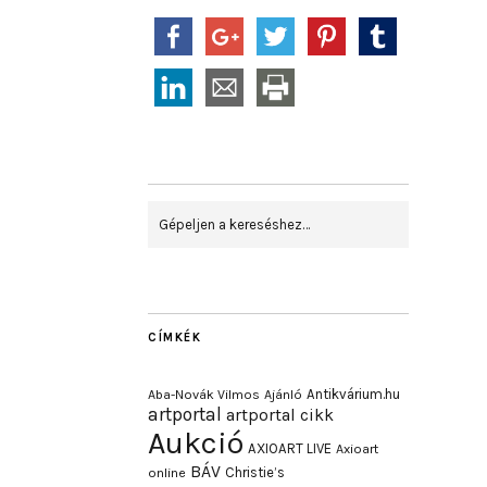
CÍMKÉK
Antikvárium.hu
Aba-Novák Vilmos
Ajánló
artportal
artportal cikk
Aukció
AXIOART LIVE
Axioart
BÁV
Christie’s
online