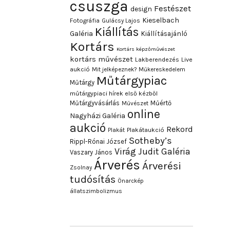
csuszga
Festészet
design
Kieselbach
Fotográfia
Gulácsy Lajos
Kiállítás
Galéria
Kiállításajánló
Kortárs
Kortárs képzőművészet
kortárs művészet
Lakberendezés
Live
aukció
Mit jelképeznek?
Műkereskedelem
Műtárgypiac
Műtárgy
műtárgypiaci hírek első kézből
Műtárgyvásárlás
Műértő
Művészet
online
Nagyházi Galéria
aukció
Rekord
Plakát
Plakátaukció
Sotheby’s
Rippl-Rónai József
Virág Judit Galéria
Vaszary János
Árverés
Árverési
Zsolnay
tudósítás
Önarckép
állatszimbolizmus