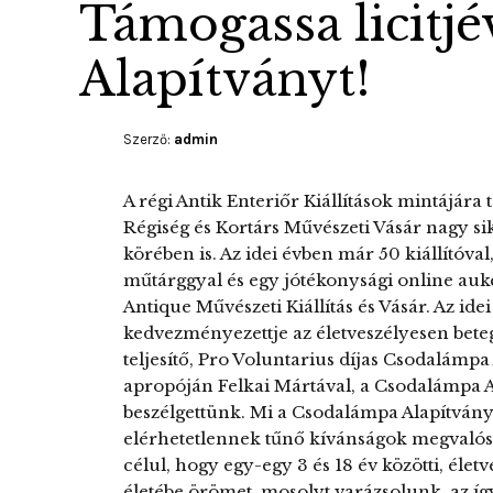
Támogassa licitj
Alapítványt!
Szerző:
admin
A régi Antik Enteriőr Kiállítások mintájára 
Régiség és Kortárs Művészeti Vásár nagy sik
körében is. Az idei évben már 50 kiállítóva
műtárggyal és egy jótékonysági online aukci
Antique Művészeti Kiállítás és Vásár. Az ide
kedvezményezettje az életveszélyesen bete
teljesítő, Pro Voluntarius díjas Csodalámpa
apropóján Felkai Mártával, a Csodalámpa 
beszélgettünk. Mi a Csodalámpa Alapítvány
elérhetetlennek tűnő kívánságok megvalósítá
célul, hogy egy-egy 3 és 18 év közötti, éle
életébe örömet, mosolyt varázsolunk, az í