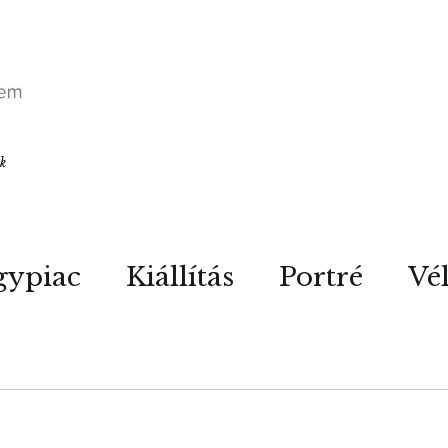
ók
gypiac
Kiállítás
Portré
Vé