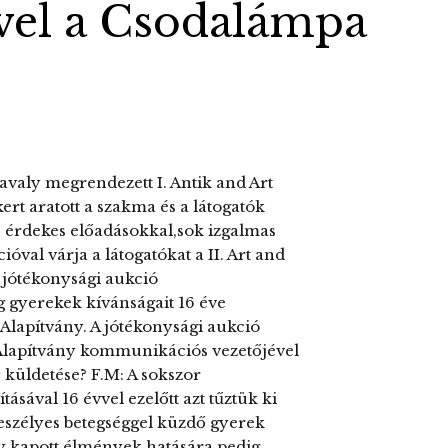
ével a Csodalámpa
tavaly megrendezett I. Antik and Art
ert aratott a szakma és a látogatók
l, érdekes előadásokkal,sok izgalmas
óval várja a látogatókat a II. Art and
i jótékonysági aukció
g gyerekek kívánságait 16 éve
 Alapítvány. A jótékonysági aukció
Alapítvány kommunikációs vezetőjével
 küldetése? F.M: A sokszor
sával 16 évvel ezelőtt azt tűztük ki
tveszélyes betegséggel küzdő gyerek
gy kapott élmények hatására pedig