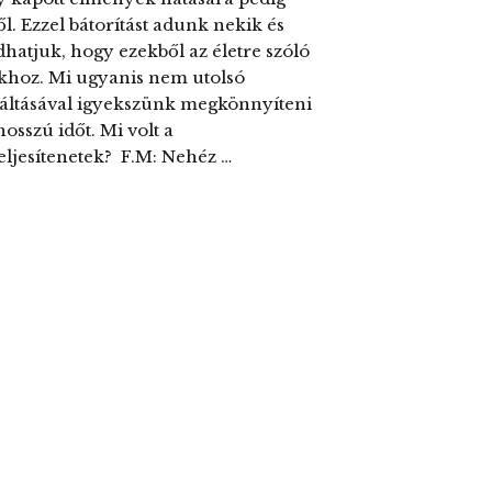
l. Ezzel bátorítást adunk nekik és
dhatjuk, hogy ezekből az életre szóló
khoz. Mi ugyanis nem utolsó
 váltásával igyekszünk megkönnyíteni
osszú időt. Mi volt a
teljesítenetek? F.M: Nehéz …