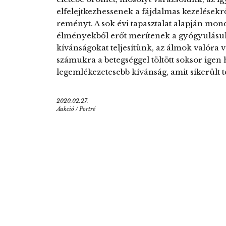
elfelejtkezhessenek a fájdalmas kezelésekrő
reményt. A sok évi tapasztalat alapján mon
élményekből erőt merítenek a gyógyulásu
kívánságokat teljesítünk, az álmok valóra
számukra a betegséggel töltött soksor igen h
legemlékezetesebb kívánság, amit sikerült 
2020.02.27.
Aukció
/
Portré