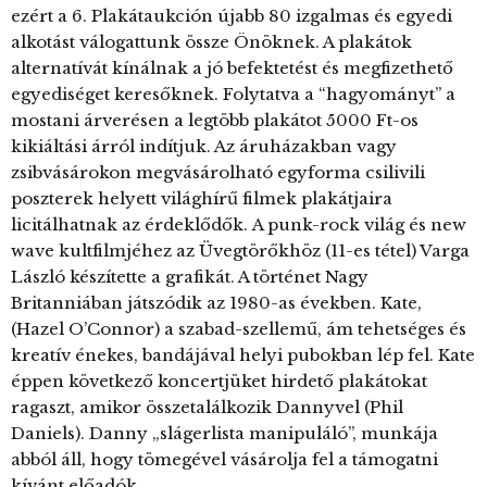
ezért a 6. Plakátaukción újabb 80 izgalmas és egyedi
alkotást válogattunk össze Önöknek. A plakátok
alternatívát kínálnak a jó befektetést és megfizethető
egyediséget keresőknek. Folytatva a “hagyományt” a
mostani árverésen a legtöbb plakátot 5000 Ft-os
kikiáltási árról indítjuk. Az áruházakban vagy
zsibvásárokon megvásárolható egyforma csilivili
poszterek helyett világhírű filmek plakátjaira
licitálhatnak az érdeklődők. A punk-rock világ és new
wave kultfilmjéhez az Üvegtörőkhöz (11-es tétel) Varga
László készítette a grafikát. A történet Nagy
Britanniában játszódik az 1980-as években. Kate,
(Hazel O’Connor) a szabad-szellemű, ám tehetséges és
kreatív énekes, bandájával helyi pubokban lép fel. Kate
éppen következő koncertjüket hirdető plakátokat
ragaszt, amikor összetalálkozik Dannyvel (Phil
Daniels). Danny „slágerlista manipuláló”, munkája
abból áll, hogy tömegével vásárolja fel a támogatni
kívánt előadók …