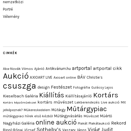
nemzetközi
Portré
Vélemény
CIMKÉK
artportal
artportal cikk
Antikvárium.hu
Aba-Novák Vilmos
Ajánló
Aukció
BÁV
AXIOART LIVE
Christie’s
Axioart online
csuszga
Festészet
design
Fotográfia
Gulácsy Lajos
Kortárs
Kiállítás
Kieselbach Galéria
Kiállításajánló
kortárs művészet
Lakberendezés
Live aukció
Mit
Kortárs képzőművészet
Műtárgypiac
Műtárgy
jelképeznek?
Műkereskedelem
Műtárgyvásárlás
Műértő
műtárgypiaci hírek első kézből
Művészet
online aukció
Rekord
Nagyházi Galéria
Plakát
Plakátaukció
Sotheby’s
Virág Judit
Rippl-Rónai József
Vaszary János