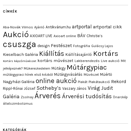
CÍMKÉK
artportal
artportal cikk
Antikvárium.hu
Aba-Novák Vilmos
Ajánló
Aukció
BÁV
AXIOART LIVE
Christie’s
Axioart online
csuszga
Festészet
design
Fotográfia
Gulácsy Lajos
Kortárs
Kiállítás
Kieselbach Galéria
Kiállításajánló
kortárs művészet
Lakberendezés
Live aukció
Mit
Kortárs képzőművészet
Műtárgypiac
Műtárgy
jelképeznek?
Műkereskedelem
Műtárgyvásárlás
Műértő
műtárgypiaci hírek első kézből
Művészet
online aukció
Rekord
Nagyházi Galéria
Plakát
Plakátaukció
Sotheby’s
Virág Judit
Rippl-Rónai József
Vaszary János
Árverés
Árverési tudósítás
Galéria
Zsolnay
Önarckép
állatszimbolizmus
KATEGÓRIÁK