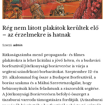
Rég nem látott plakátok kerültek elő
– az érzelmekre is hatnak
Szerző:
admin
Ritkaságszámba menő propaganda- és filmes
plakátokra is lehet licitálni a jövő héten, és a budavári
borfesztivál Jótékonysági borárverése is várja a
segíteni szándékozó borbarátokat. Szeptember 12-én
20. alkalommal fog össze a Budapest Borfesztivál, a
borász szakma és a Máltai Szeretetszolgálat, hogy
bebizonyítsák közös feladatunk a rászorulók segítése.
A Jótékonysági Borárverésen befolyó összeget a
tiszaburai varroda támogatására fordítják. (A tiszaburai