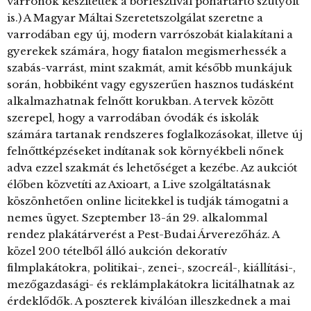
varrónők készítették a borfesztivál pohártartó szütyőit
is.) A Magyar Máltai Szeretetszolgálat szeretne a
varrodában egy új, modern varrószobát kialakítani a
gyerekek számára, hogy fiatalon megismerhessék a
szabás-varrást, mint szakmát, amit később munkájuk
során, hobbiként vagy egyszerűen hasznos tudásként
alkalmazhatnak felnőtt korukban. A tervek között
szerepel, hogy a varrodában óvodák és iskolák
számára tartanak rendszeres foglalkozásokat, illetve új
felnőttképzéseket indítanak sok környékbeli nőnek
adva ezzel szakmát és lehetőséget a kezébe. Az aukciót
élőben közvetíti az Axioart, a Live szolgáltatásnak
köszönhetően online licitekkel is tudják támogatni a
nemes ügyet. Szeptember 13-án 29. alkalommal
rendez plakátárverést a Pest-Budai Árverezőház. A
közel 200 tételből álló aukción dekoratív
filmplakátokra, politikai-, zenei-, szocreál-, kiállítási-,
mezőgazdasági- és reklámplakátokra licitálhatnak az
érdeklődők. A poszterek kiválóan illeszkednek a mai