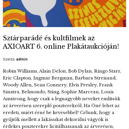
Sztárparádé és kultfilmek az
AXIOART 6. online Plakátaukcióján!
Szerző:
admin
Robin Williams, Alain Delon, Bob Dylan, Ringo Starr,
Eric Clapton, Ingmar Bergman, Barbara Streisand,
Woody Allen, Sean Connery, Elvis Presley, Frank
Sinatra, Belmondo, Sting, Sophie Marceau, Louis
Amstrong, hogy csak a legnagyobb neveket említsük
az árverésen szereplő poszterekről. Ha Öné lehet az
eredeti, miért érné be kevesebbel? Célunk, hogy a
gyűjtők mellett a lakásukat dekorálni vágyók is
érdekes poszterekre licitálhassanak az árverésen,