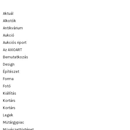
Aktuál
Alkotók
Antikvárium
Aukció
Aukciós riport
Az AXIOART
Bemutatkozás
Design
Építészet
Forma
Fotó
Kiállítás
Kortárs
Kortárs
Legek
Műtárgypiac
Művészettörténet