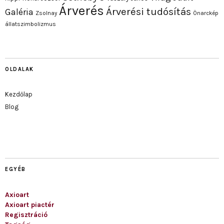
Árverés
Árverési tudósítás
Galéria
Zsolnay
Önarckép
állatszimbolizmus
OLDALAK
Kezdőlap
Blog
EGYÉB
Axioart
Axioart piactér
Regisztráció