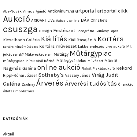
artportal
artportal cikk
Antikvárium.hu
Aba-Novák Vilmos
Ajánló
Aukció
BÁV
AXIOART LIVE
Christie’s
Axioart online
csuszga
Festészet
design
Fotográfia
Gulácsy Lajos
Kortárs
Kiállítás
Kieselbach Galéria
Kiállításajánló
kortárs művészet
Lakberendezés
Live aukció
Mit
Kortárs képzőművészet
Műtárgypiac
Műtárgy
jelképeznek?
Műkereskedelem
Műtárgyvásárlás
Műértő
műtárgypiaci hírek első kézből
Művészet
online aukció
Rekord
Nagyházi Galéria
Plakát
Plakátaukció
Sotheby’s
Virág Judit
Rippl-Rónai József
Vaszary János
Árverés
Árverési tudósítás
Galéria
Zsolnay
Önarckép
állatszimbolizmus
KATEGÓRIÁK
Aktuál