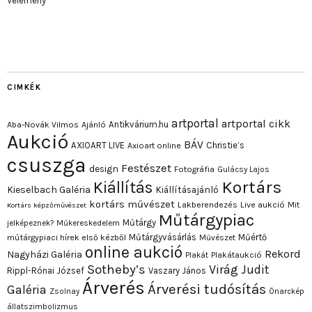
Vélemény
CIMKÉK
artportal
artportal cikk
Antikvárium.hu
Aba-Novák Vilmos
Ajánló
Aukció
BÁV
AXIOART LIVE
Christie’s
Axioart online
csuszga
Festészet
design
Fotográfia
Gulácsy Lajos
Kortárs
Kiállítás
Kieselbach Galéria
Kiállításajánló
kortárs művészet
Lakberendezés
Live aukció
Mit
Kortárs képzőművészet
Műtárgypiac
Műtárgy
jelképeznek?
Műkereskedelem
Műtárgyvásárlás
Műértő
műtárgypiaci hírek első kézből
Művészet
online aukció
Rekord
Nagyházi Galéria
Plakát
Plakátaukció
Sotheby’s
Virág Judit
Rippl-Rónai József
Vaszary János
Árverés
Árverési tudósítás
Galéria
Zsolnay
Önarckép
állatszimbolizmus