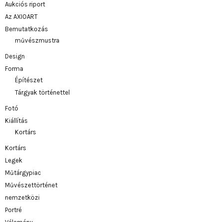
Aukciós riport
Az AXIOART
Bemutatkozás
művészmustra
Design
Forma
Építészet
Tárgyak történettel
Fotó
Kiállítás
Kortárs
Kortárs
Legek
Műtárgypiac
Művészettörténet
nemzetközi
Portré