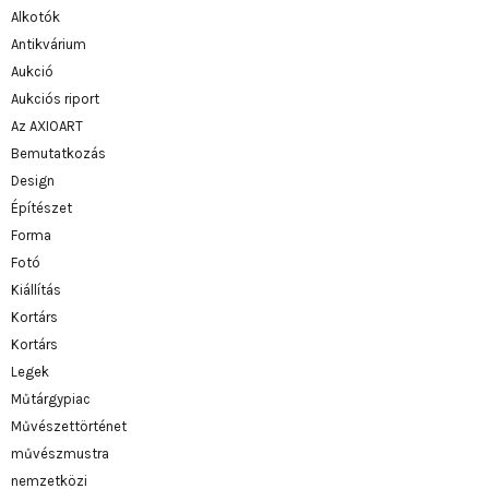
Alkotók
Antikvárium
Aukció
Aukciós riport
Az AXIOART
Bemutatkozás
Design
Építészet
Forma
Fotó
Kiállítás
Kortárs
Kortárs
Legek
Műtárgypiac
Művészettörténet
művészmustra
nemzetközi