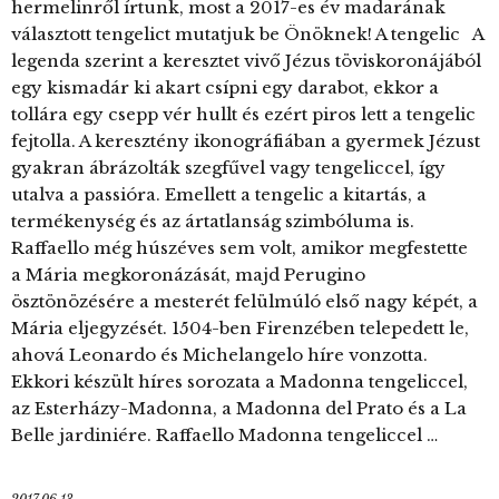
hermelinről írtunk, most a 2017-es év madarának
választott tengelict mutatjuk be Önöknek! A tengelic A
legenda szerint a keresztet vivő Jézus töviskoronájából
egy kismadár ki akart csípni egy darabot, ekkor a
tollára egy csepp vér hullt és ezért piros lett a tengelic
fejtolla. A keresztény ikonográfiában a gyermek Jézust
gyakran ábrázolták szegfűvel vagy tengeliccel, így
utalva a passióra. Emellett a tengelic a kitartás, a
termékenység és az ártatlanság szimbóluma is.
Raffaello még húszéves sem volt, amikor megfestette
a Mária megkoronázását, majd Perugino
ösztönözésére a mesterét felülmúló első nagy képét, a
Mária eljegyzését. 1504-ben Firenzében telepedett le,
ahová Leonardo és Michelangelo híre vonzotta.
Ekkori készült híres sorozata a Madonna tengeliccel,
az Esterházy-Madonna, a Madonna del Prato és a La
Belle jardiniére. Raffaello Madonna tengeliccel …
2017.06.13.