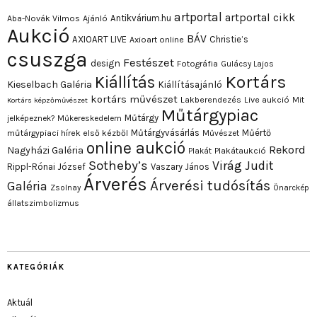
artportal
artportal cikk
Antikvárium.hu
Aba-Novák Vilmos
Ajánló
Aukció
BÁV
AXIOART LIVE
Christie’s
Axioart online
csuszga
Festészet
design
Fotográfia
Gulácsy Lajos
Kortárs
Kiállítás
Kieselbach Galéria
Kiállításajánló
kortárs művészet
Lakberendezés
Live aukció
Mit
Kortárs képzőművészet
Műtárgypiac
Műtárgy
jelképeznek?
Műkereskedelem
Műtárgyvásárlás
Műértő
műtárgypiaci hírek első kézből
Művészet
online aukció
Rekord
Nagyházi Galéria
Plakát
Plakátaukció
Sotheby’s
Virág Judit
Rippl-Rónai József
Vaszary János
Árverés
Árverési tudósítás
Galéria
Zsolnay
Önarckép
állatszimbolizmus
KATEGÓRIÁK
Aktuál