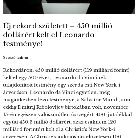
Új rekord született – 450 millió
dollárért kelt el Leonardo
festménye!
Szerző:
admin
Rekordáron, 450 millió dollárért (119 milliárd forint)
kelt el egy 500 éves, Leonardo da Vincinek
tulajdonított festmény egy szerda esti New York-i
árverésen. Leonardo da Vinci egyetlen, még
magánkézben lévő festménye, a Salvator Mundi, ami
eddig Dmitrij Ribolovljev birtokában volt, november
15-én egészen valószínűtlen összegért, 400, jutalékkal
együtt 450,3 millió dollárért, azaz csaknem 120
milliárd forintért kelt el a Christie’s New York-i
árverésén. A Christie’s aukciósház előzetesen 100