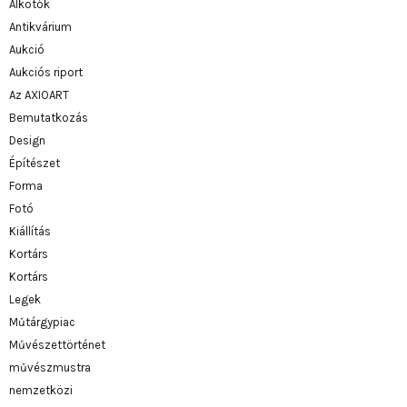
Alkotók
Antikvárium
Aukció
Aukciós riport
Az AXIOART
Bemutatkozás
Design
Építészet
Forma
Fotó
Kiállítás
Kortárs
Kortárs
Legek
Műtárgypiac
Művészettörténet
művészmustra
nemzetközi