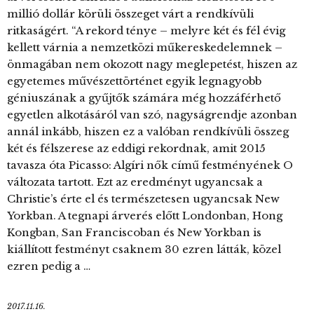
millió dollár körüli összeget várt a rendkívüli
ritkaságért. “A rekord ténye – melyre két és fél évig
kellett várnia a nemzetközi műkereskedelemnek –
önmagában nem okozott nagy meglepetést, hiszen az
egyetemes művészettörténet egyik legnagyobb
géniuszának a gyűjtők számára még hozzáférhető
egyetlen alkotásáról van szó, nagyságrendje azonban
annál inkább, hiszen ez a valóban rendkívüli összeg
két és félszerese az eddigi rekordnak, amit 2015
tavasza óta Picasso: Algíri nők című festményének O
változata tartott. Ezt az eredményt ugyancsak a
Christie’s érte el és természetesen ugyancsak New
Yorkban. A tegnapi árverés előtt Londonban, Hong
Kongban, San Franciscoban és New Yorkban is
kiállított festményt csaknem 30 ezren látták, közel
ezren pedig a …
2017.11.16.