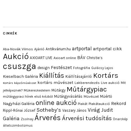
CIMKÉK
artportal
artportal cikk
Antikvárium.hu
Aba-Novák Vilmos
Ajánló
Aukció
BÁV
AXIOART LIVE
Christie’s
Axioart online
csuszga
Festészet
design
Fotográfia
Gulácsy Lajos
Kortárs
Kiállítás
Kieselbach Galéria
Kiállításajánló
kortárs művészet
Lakberendezés
Live aukció
Mit
Kortárs képzőművészet
Műtárgypiac
Műtárgy
jelképeznek?
Műkereskedelem
Műtárgyvásárlás
Műértő
műtárgypiaci hírek első kézből
Művészet
online aukció
Rekord
Nagyházi Galéria
Plakát
Plakátaukció
Sotheby’s
Virág Judit
Rippl-Rónai József
Vaszary János
Árverés
Árverési tudósítás
Galéria
Zsolnay
Önarckép
állatszimbolizmus