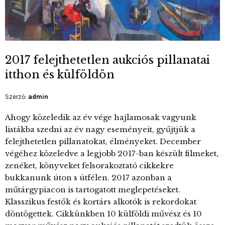
2017 felejthetetlen aukciós pillanatai
itthon és külföldön
Szerző:
admin
Ahogy közeledik az év vége hajlamosak vagyunk
listákba szedni az év nagy eseményeit, gyűjtjük a
felejthetetlen pillanatokat, élményeket. December
végéhez közeledve a legjobb 2017-ban készült filmeket,
zenéket, könyveket felsorakoztató cikkekre
bukkanunk úton s útfélen. 2017 azonban a
műtárgypiacon is tartogatott meglepetéseket.
Klasszikus festők és kortárs alkotók is rekordokat
döntögettek. Cikkünkben 10 külföldi művész és 10