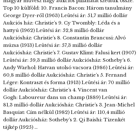
magyar művész nagy aukciós pillanatát szedtük össze.
Top 10 külföld: 10. Francis Bacon: Három tanulmány
George Dyer-ről (1963) Leütési ár: 51,7 millió dollár
Aukciós ház: Christie’s 9. Cy Twombly: Léda és a
hattyú (1962) Leütési ár: 52,8 millió dollár
Aukciósház: Christie’s 8. Constantin Brancusi: Alvó
múzsa (1913) Leütési ár: 57,3 millió dollár
Aukciósház: Christie’s 7. Gustav Klimt: Falusi kert (1907)
Leütési ár: 59,3 millió dollár Aukciósház: Sotheby’s 6.
Andy Warhol: Hatvan utolsó vacsora (1986) Leütési ár:
60,8 millió dollár Aukciósház: Christie’s 5. Fernand
Léger: Kontraszt és forma (1913) Leütési ár: 70 millió
dollár Aukciósház: Christie’s 4. Vincent van
Gogh: Laboureur dans un champ (1889) Leütési ár:
81,3 millió dollár Aukciósház: Christie’s 3. Jean-Michel
Basquiat: Cím nélkül (1982) Leütési ár: 110,4 millió
dollár Aukciósház: Sotheby’s 2. Qi Baishi: Tizenkét
tájkép (1925) …