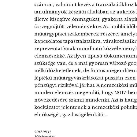
számon, valamint kevés a tranzakciókhoz k
tanulmányok készítői általában az aukciós 
illetve kisegítve önmagukat, gyakorta alapít
összegyűjtött véleményekre. Az utóbbi idő
műtárgypiaci szakemberek részére, amely
kapcsolatos tapasztalataikra, várakozásaikr
reprezentatívnak mondható közvéleménykut
elemzésekké. Az ilyen típusú dokumentum
szüksége van, és a mai gyorsan változó geo
nélkülözhetetlenek, de fontos megemlíten
léptékű műtárgyvásárlásokat pusztán ezen
pénzügyi rizikóval járhat. A nemzetközi mű
minden elemzés megemlíti, hogy 2017-ben, b
növekedésére számít mindenki. Azt is hang
kockázatot jelentenek a nemzetközi polit
elnökségét, gazdaságélénkítő …
2017.08.11.