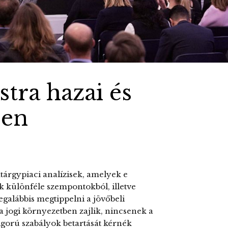
tra hazai és
pen
árgypiaci analízisek, amelyek e
ák különféle szempontokból, illetve
egalábbis megtippelni a jövőbeli
 jogi környezetben zajlik, nincsenek a
igorú szabályok betartását kérnék