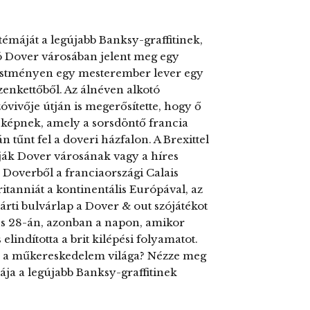
 témáját a legújabb Banksy-graffitinek,
 Dover városában jelent meg egy
estményen egy mesterember lever egy
izenkettőből. Az álnéven alkotó
óvivője útján is megerősítette, hogy ő
 képnek, amely a sorsdöntő francia
tűnt fel a doveri házfalon. A Brexittel
lják Dover városának vagy a híres
a Doverből a franciaországi Calais
itanniát a kontinentális Európával, az
árti bulvárlap a Dover & out szójátékot
cius 28-án, azonban a napon, amikor
lindította a brit kilépési folyamatot.
s a műkereskedelem világa? Nézze meg
ája a legújabb Banksy-graffitinek