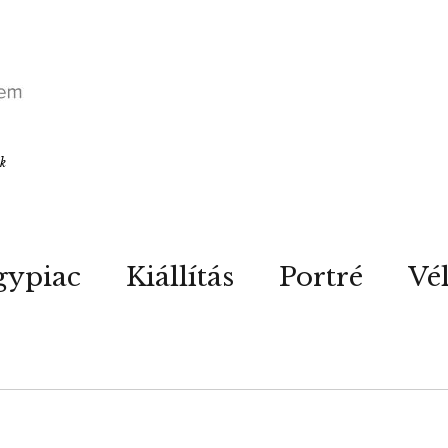
ók
gypiac
Kiállítás
Portré
Vé