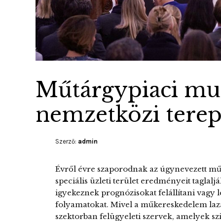
Műtárgypiaci mus
nemzetközi tere
Szerző:
admin
Évről évre szaporodnak az úgynevezett műt
speciális üzleti terület eredményeit taglalj
igyekeznek prognózisokat felállítani vagy l
folyamatokat. Mivel a műkereskedelem laza
szektorban felügyeleti szervek, amelyek sz