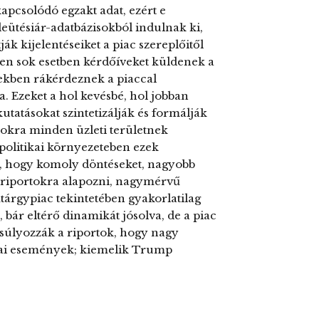
apcsolódó egzakt adat, ezért e
leütésiár-adatbázisokból indulnak ki,
ják kijelentéseiket a piac szereplőitől
ben sok esetben kérdőíveket küldenek a
ekben rákérdeznek a piaccal
a. Ezeket a hol kevésbé, hol jobban
atásokat szintetizálják és formálják
okra minden üzleti területnek
politikai környezeteben ezek
i, hogy komoly döntéseket, nagyobb
 riportokra alapozni, nagymérvű
tárgypiac tekintetében gyakorlatilag
ár eltérő dinamikát jósolva, de a piac
súlyozzák a riportok, hogy nagy
ikai események; kiemelik Trump