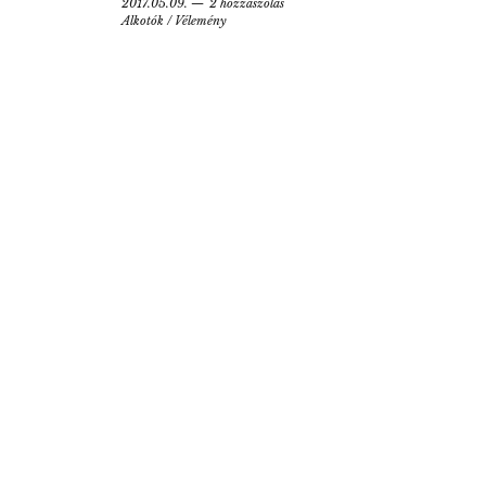
2017.05.09.
2 hozzászólás
Alkotók
/
Vélemény