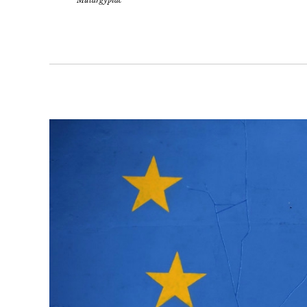
Műtárgypiac