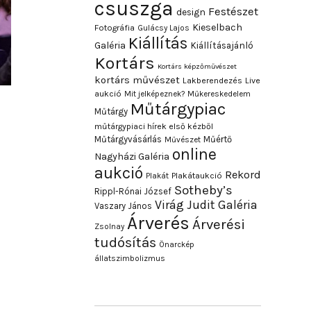
csuszga
Festészet
design
Kieselbach
Fotográfia
Gulácsy Lajos
Kiállítás
Galéria
Kiállításajánló
Kortárs
Kortárs képzőművészet
kortárs művészet
Lakberendezés
Live
aukció
Mit jelképeznek?
Műkereskedelem
Műtárgypiac
Műtárgy
műtárgypiaci hírek első kézből
Műtárgyvásárlás
Műértő
Művészet
online
Nagyházi Galéria
aukció
Rekord
Plakát
Plakátaukció
Sotheby’s
Rippl-Rónai József
Virág Judit Galéria
Vaszary János
Árverés
Árverési
Zsolnay
tudósítás
Önarckép
állatszimbolizmus