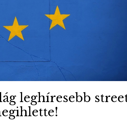
lág leghíresebb stree
egihlette!