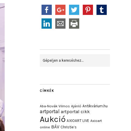
CÍMKÉK
Antikvárium.hu
Aba-Novák Vilmos
Ajánló
artportal
artportal cikk
Aukció
AXIOART LIVE
Axioart
BÁV
Christie’s
online