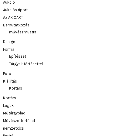
Aukció
Aukciós riport
Az AXIOART
Bemutatkozás
művészmustra
Design
Forma
Építészet
Tárgyak történettel
Fotó
Kiállítás
Kortárs
Kortárs
Legek
Műtárgypiac
Művészettörténet
nemzetközi
Portré