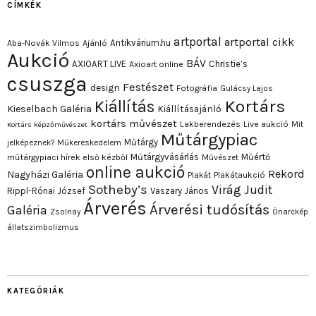
CÍMKÉK
artportal
artportal cikk
Antikvárium.hu
Aba-Novák Vilmos
Ajánló
Aukció
BÁV
AXIOART LIVE
Christie’s
Axioart online
csuszga
Festészet
design
Fotográfia
Gulácsy Lajos
Kortárs
Kiállítás
Kieselbach Galéria
Kiállításajánló
kortárs művészet
Lakberendezés
Live aukció
Mit
Kortárs képzőművészet
Műtárgypiac
Műtárgy
jelképeznek?
Műkereskedelem
Műtárgyvásárlás
Műértő
műtárgypiaci hírek első kézből
Művészet
online aukció
Rekord
Nagyházi Galéria
Plakát
Plakátaukció
Sotheby’s
Virág Judit
Rippl-Rónai József
Vaszary János
Árverés
Árverési tudósítás
Galéria
Zsolnay
Önarckép
állatszimbolizmus
KATEGÓRIÁK