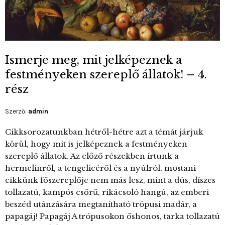
Ismerje meg, mit jelképeznek a
festményeken szereplő állatok! – 4.
rész
Szerző:
admin
Cikksorozatunkban hétről-hétre azt a témát járjuk
körül, hogy mit is jelképeznek a festményeken
szereplő állatok. Az előző részekben írtunk a
hermelinről, a tengelicéről és a nyúlról, mostani
cikkünk főszereplője nem más lesz, mint a dús, díszes
tollazatú, kampós csőrű, rikácsoló hangú, az emberi
beszéd utánzására megtanítható trópusi madár, a
papagáj! Papagáj A trópusokon őshonos, tarka tollazatú