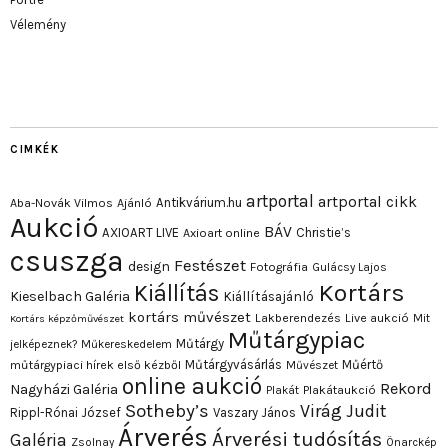
Vélemény
CIMKÉK
artportal
artportal cikk
Antikvárium.hu
Aba-Novák Vilmos
Ajánló
Aukció
BÁV
AXIOART LIVE
Christie’s
Axioart online
csuszga
Festészet
design
Fotográfia
Gulácsy Lajos
Kortárs
Kiállítás
Kieselbach Galéria
Kiállításajánló
kortárs művészet
Lakberendezés
Live aukció
Mit
Kortárs képzőművészet
Műtárgypiac
Műtárgy
jelképeznek?
Műkereskedelem
Műtárgyvásárlás
Műértő
műtárgypiaci hírek első kézből
Művészet
online aukció
Rekord
Nagyházi Galéria
Plakát
Plakátaukció
Sotheby’s
Virág Judit
Rippl-Rónai József
Vaszary János
Árverés
Árverési tudósítás
Galéria
Zsolnay
Önarckép