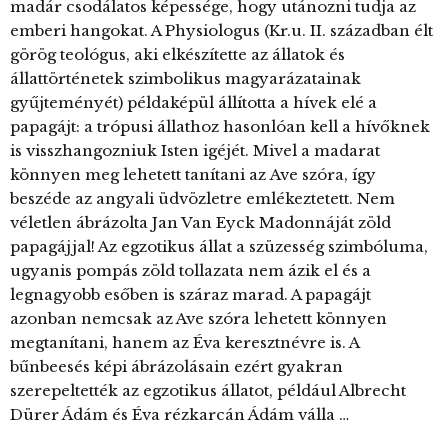
madár csodálatos képessége, hogy utánozni tudja az
emberi hangokat. A Physiologus (Kr.u. II. században élt
görög teológus, aki elkészítette az állatok és
állattörténetek szimbolikus magyarázatainak
gyűjteményét) példaképül állította a hívek elé a
papagájt: a trópusi állathoz hasonlóan kell a hívőknek
is visszhangozniuk Isten igéjét. Mivel a madarat
könnyen meg lehetett tanítani az Ave szóra, így
beszéde az angyali üdvözletre emlékeztetett. Nem
véletlen ábrázolta Jan Van Eyck Madonnáját zöld
papagájjal! Az egzotikus állat a szüzesség szimbóluma,
ugyanis pompás zöld tollazata nem ázik el és a
legnagyobb esőben is száraz marad. A papagájt
azonban nemcsak az Ave szóra lehetett könnyen
megtanítani, hanem az Éva keresztnévre is. A
bűnbeesés képi ábrázolásain ezért gyakran
szerepeltették az egzotikus állatot, például Albrecht
Dürer Ádám és Éva rézkarcán Ádám válla …