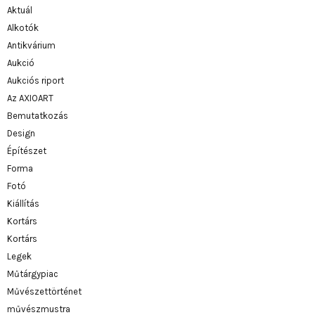
Aktuál
Alkotók
Antikvárium
Aukció
Aukciós riport
Az AXIOART
Bemutatkozás
Design
Építészet
Forma
Fotó
Kiállítás
Kortárs
Kortárs
Legek
Műtárgypiac
Művészettörténet
művészmustra