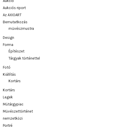
Aukció
Aukciós riport
Az AXIOART
Bemutatkozás
művészmustra
Design
Forma
Építészet
Tárgyak történettel
Fotó
Kiállítás
Kortárs
Kortárs
Legek
Műtárgypiac
Művészettörténet
nemzetközi
Portré