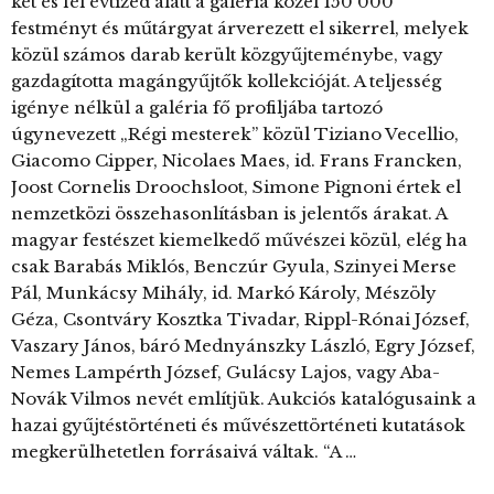
két és fél évtized alatt a galéria közel 150 000
festményt és műtárgyat árverezett el sikerrel, melyek
közül számos darab került közgyűjteménybe, vagy
gazdagította magángyűjtők kollekcióját. A teljesség
igénye nélkül a galéria fő profiljába tartozó
úgynevezett „Régi mesterek” közül Tiziano Vecellio,
Giacomo Cipper, Nicolaes Maes, id. Frans Francken,
Joost Cornelis Droochsloot, Simone Pignoni értek el
nemzetközi összehasonlításban is jelentős árakat. A
magyar festészet kiemelkedő művészei közül, elég ha
csak Barabás Miklós, Benczúr Gyula, Szinyei Merse
Pál, Munkácsy Mihály, id. Markó Károly, Mészöly
Géza, Csontváry Kosztka Tivadar, Rippl-Rónai József,
Vaszary János, báró Mednyánszky László, Egry József,
Nemes Lampérth József, Gulácsy Lajos, vagy Aba-
Novák Vilmos nevét említjük. Aukciós katalógusaink a
hazai gyűjtéstörténeti és művészettörténeti kutatások
megkerülhetetlen forrásaivá váltak. “A …