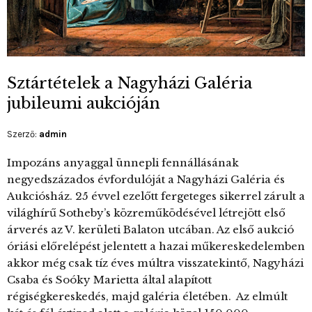
Sztártételek a Nagyházi Galéria
jubileumi aukcióján
Szerző:
admin
Impozáns anyaggal ünnepli fennállásának
negyedszázados évfordulóját a Nagyházi Galéria és
Aukciósház. 25 évvel ezelőtt fergeteges sikerrel zárult a
világhírű Sotheby’s közreműködésével létrejött első
árverés az V. kerületi Balaton utcában. Az első aukció
óriási előrelépést jelentett a hazai műkereskedelemben
akkor még csak tíz éves múltra visszatekintő, Nagyházi
Csaba és Soóky Marietta által alapított
régiségkereskedés, majd galéria életében. Az elmúlt