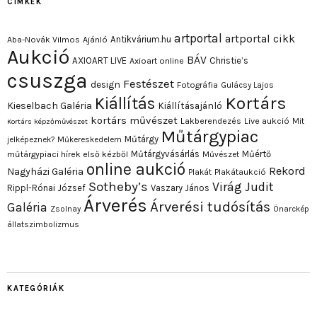
CÍMKÉK
artportal
artportal cikk
Antikvárium.hu
Aba-Novák Vilmos
Ajánló
Aukció
BÁV
AXIOART LIVE
Christie’s
Axioart online
csuszga
Festészet
design
Fotográfia
Gulácsy Lajos
Kortárs
Kiállítás
Kieselbach Galéria
Kiállításajánló
kortárs művészet
Lakberendezés
Live aukció
Mit
Kortárs képzőművészet
Műtárgypiac
Műtárgy
jelképeznek?
Műkereskedelem
Műtárgyvásárlás
Műértő
műtárgypiaci hírek első kézből
Művészet
online aukció
Rekord
Nagyházi Galéria
Plakát
Plakátaukció
Sotheby’s
Virág Judit
Rippl-Rónai József
Vaszary János
Árverés
Árverési tudósítás
Galéria
Zsolnay
Önarckép
állatszimbolizmus
KATEGÓRIÁK