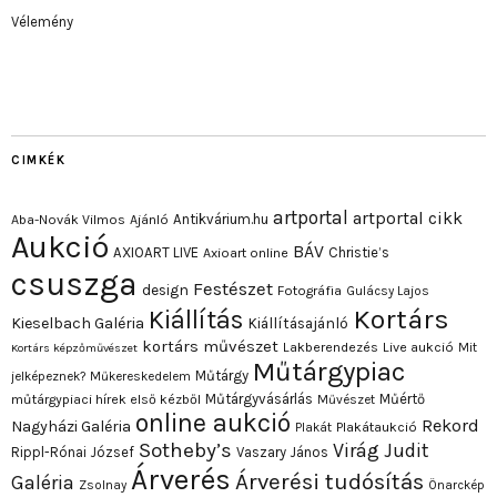
Vélemény
CIMKÉK
artportal
artportal cikk
Antikvárium.hu
Aba-Novák Vilmos
Ajánló
Aukció
BÁV
AXIOART LIVE
Christie’s
Axioart online
csuszga
Festészet
design
Fotográfia
Gulácsy Lajos
Kortárs
Kiállítás
Kieselbach Galéria
Kiállításajánló
kortárs művészet
Lakberendezés
Live aukció
Mit
Kortárs képzőművészet
Műtárgypiac
Műtárgy
jelképeznek?
Műkereskedelem
Műtárgyvásárlás
Műértő
műtárgypiaci hírek első kézből
Művészet
online aukció
Rekord
Nagyházi Galéria
Plakát
Plakátaukció
Sotheby’s
Virág Judit
Rippl-Rónai József
Vaszary János
Árverés
Árverési tudósítás
Galéria
Zsolnay
Önarckép