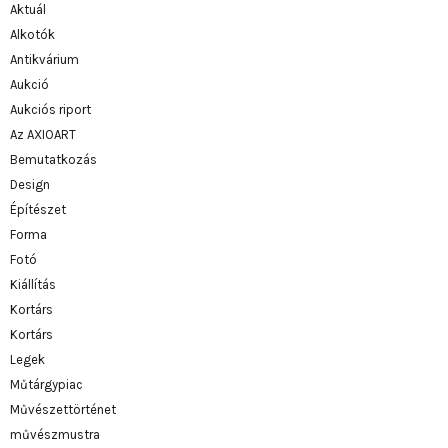
Aktuál
Alkotók
Antikvárium
Aukció
Aukciós riport
Az AXIOART
Bemutatkozás
Design
Építészet
Forma
Fotó
Kiállítás
Kortárs
Kortárs
Legek
Műtárgypiac
Művészettörténet
művészmustra