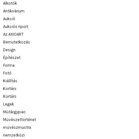
Alkotók
Antikvárium
Aukció
Aukciós riport
Az AXIOART
Bemutatkozás
Design
Építészet
Forma
Fotó
Kiállítás
Kortárs
Kortárs
Legek
Műtárgypiac
Művészettörténet
művészmustra
nemzetközi