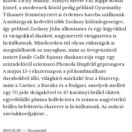
között Zichy Mihály, Szinyei Merse Pál, Rippl-Rónai
József, a modernek közül pedig például Gyarmathy
Tihamér festményeiért is érdemes harcba szállnunk.
A műtárgyak kedvelői több Zsolnay különlegességre,
így például Zsolnay Júlia alkotásaira és egy kígyókkal
és virágokkal díszített, nagyméretű virágtartóra is
licitálhatnak. Mindezeken túl olyan ritkaságok is
megtalálhatók az anyagban, mint az üvegvázáiról
ismert Emile Gallé fajansz díszkancsója vagy egy
századelőről származó Phonola Hupfeld gépzongora.
A május 15-i ékszernapon a jól kombinálható
darabokból álló, világhírű márkáké lesz a főszerep,
mint a Cartier, a Baraka és a Bulgari, amelyek mellett
egy 70 jáde drágakővel és 10 karátnyi brillel ékített,
egyedülálló platina kollekcióra és számos nagyértékű
brilles befektetési ékszerre is licitálhatunk. Az aukció
záróakkordjaként …
2019.05.09.
Hozzászólok