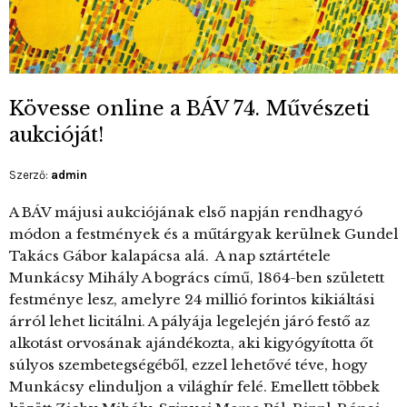
Kövesse online a BÁV 74. Művészeti
aukcióját!
Szerző:
admin
A BÁV májusi aukciójának első napján rendhagyó
módon a festmények és a műtárgyak kerülnek Gundel
Takács Gábor kalapácsa alá. A nap sztártétele
Munkácsy Mihály A bogrács című, 1864-ben született
festménye lesz, amelyre 24 millió forintos kikiáltási
árról lehet licitálni. A pályája legelején járó festő az
alkotást orvosának ajándékozta, aki kigyógyította őt
súlyos szembetegségéből, ezzel lehetővé téve, hogy
Munkácsy elinduljon a világhír felé. Emellett többek