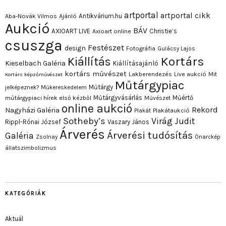
artportal
artportal cikk
Antikvárium.hu
Aba-Novák Vilmos
Ajánló
Aukció
BÁV
AXIOART LIVE
Christie’s
Axioart online
csuszga
Festészet
design
Fotográfia
Gulácsy Lajos
Kortárs
Kiállítás
Kieselbach Galéria
Kiállításajánló
kortárs művészet
Lakberendezés
Live aukció
Mit
Kortárs képzőművészet
Műtárgypiac
Műtárgy
jelképeznek?
Műkereskedelem
Műtárgyvásárlás
Műértő
műtárgypiaci hírek első kézből
Művészet
online aukció
Rekord
Nagyházi Galéria
Plakát
Plakátaukció
Sotheby’s
Virág Judit
Rippl-Rónai József
Vaszary János
Árverés
Árverési tudósítás
Galéria
Zsolnay
Önarckép
állatszimbolizmus
KATEGÓRIÁK
Aktuál