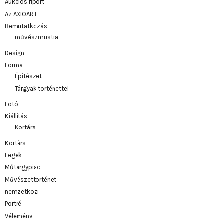
Aukciós riport
Az AXIOART
Bemutatkozás
művészmustra
Design
Forma
Építészet
Tárgyak történettel
Fotó
Kiállítás
Kortárs
Kortárs
Legek
Műtárgypiac
Művészettörténet
nemzetközi
Portré
Vélemény