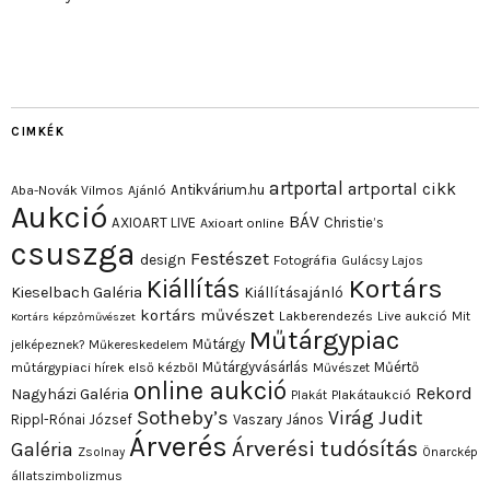
CIMKÉK
artportal
artportal cikk
Antikvárium.hu
Aba-Novák Vilmos
Ajánló
Aukció
BÁV
AXIOART LIVE
Christie’s
Axioart online
csuszga
Festészet
design
Fotográfia
Gulácsy Lajos
Kortárs
Kiállítás
Kieselbach Galéria
Kiállításajánló
kortárs művészet
Lakberendezés
Live aukció
Mit
Kortárs képzőművészet
Műtárgypiac
Műtárgy
jelképeznek?
Műkereskedelem
Műtárgyvásárlás
Műértő
műtárgypiaci hírek első kézből
Művészet
online aukció
Rekord
Nagyházi Galéria
Plakát
Plakátaukció
Sotheby’s
Virág Judit
Rippl-Rónai József
Vaszary János
Árverés
Árverési tudósítás
Galéria
Zsolnay
Önarckép
állatszimbolizmus