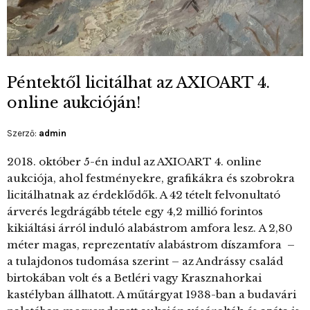
Péntektől licitálhat az AXIOART 4.
online aukcióján!
Szerző:
admin
2018. október 5-én indul az AXIOART 4. online
aukciója, ahol festményekre, grafikákra és szobrokra
licitálhatnak az érdeklődők. A 42 tételt felvonultató
árverés legdrágább tétele egy 4,2 millió forintos
kikiáltási árról induló alabástrom amfora lesz. A 2,80
méter magas, reprezentatív alabástrom díszamfora –
a tulajdonos tudomása szerint – az Andrássy család
birtokában volt és a Betléri vagy Krasznahorkai
kastélyban állhatott. A műtárgyat 1938-ban a budavári