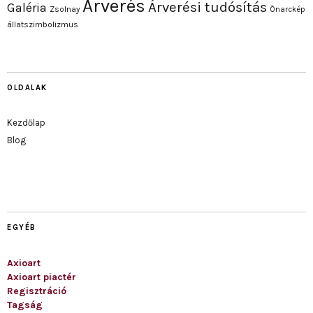
Árverés
Árverési tudósítás
Galéria
Zsolnay
Önarckép
állatszimbolizmus
OLDALAK
Kezdőlap
Blog
EGYÉB
Axioart
Axioart piactér
Regisztráció
Tagság