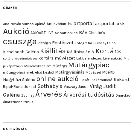
CÍMKÉK
artportal
artportal cikk
Antikvárium.hu
Aba-Novák Vilmos
Ajánló
Aukció
BÁV
AXIOART LIVE
Christie’s
Axioart online
csuszga
Festészet
design
Fotográfia
Gulácsy Lajos
Kortárs
Kiállítás
Kieselbach Galéria
Kiállításajánló
kortárs művészet
Lakberendezés
Live aukció
Mit
Kortárs képzőművészet
Műtárgypiac
Műtárgy
jelképeznek?
Műkereskedelem
Műtárgyvásárlás
Műértő
műtárgypiaci hírek első kézből
Művészet
online aukció
Rekord
Nagyházi Galéria
Plakát
Plakátaukció
Sotheby’s
Virág Judit
Rippl-Rónai József
Vaszary János
Árverés
Árverési tudósítás
Galéria
Zsolnay
Önarckép
állatszimbolizmus
KATEGÓRIÁK