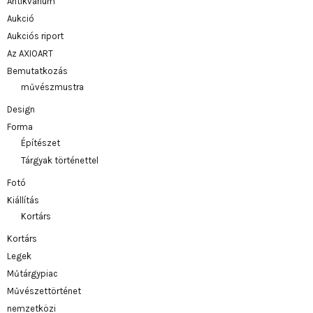
Antikvárium
Aukció
Aukciós riport
Az AXIOART
Bemutatkozás
művészmustra
Design
Forma
Építészet
Tárgyak történettel
Fotó
Kiállítás
Kortárs
Kortárs
Legek
Műtárgypiac
Művészettörténet
nemzetközi