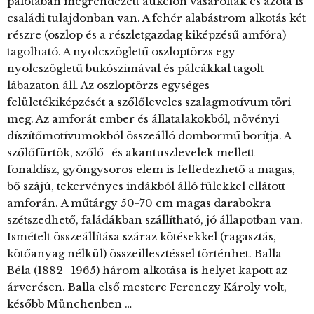
palotában megrendezett aukción vásárolták és azóta is
családi tulajdonban van. A fehér alabástrom alkotás két
részre (oszlop és a részletgazdag kiképzésű amfóra)
tagolható. A nyolcszögletű oszloptörzs egy
nyolcszögletű bukószimával és pálcákkal tagolt
lábazaton áll. Az oszloptörzs egységes
felületékiképzését a szőlőleveles szalagmotívum töri
meg. Az amforát ember és állatalakokból, növényi
díszítőmotívumokból összeálló dombormű borítja. A
szőlőfürtök, szőlő- és akantuszlevelek mellett
fonaldísz, gyöngysoros elem is felfedezhető a magas,
bő szájú, tekervényes indákból álló fülekkel ellátott
amforán. A műtárgy 50-70 cm magas darabokra
szétszedhető, faládákban szállítható, jó állapotban van.
Ismételt összeállítása száraz kötésekkel (ragasztás,
kötőanyag nélkül) összeillesztéssel történhet. Balla
Béla (1882–1965) három alkotása is helyet kapott az
árverésen. Balla első mestere Ferenczy Károly volt,
később Münchenben …