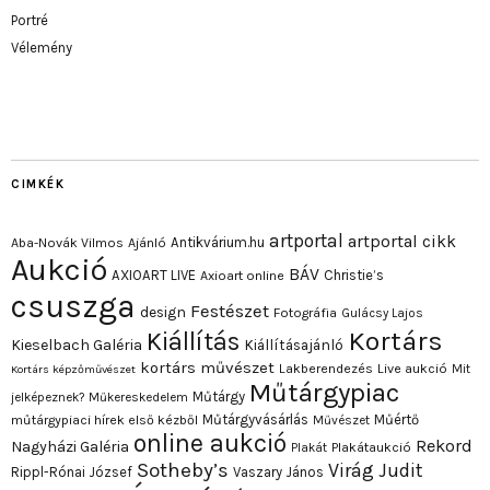
Portré
Vélemény
CIMKÉK
artportal
artportal cikk
Antikvárium.hu
Aba-Novák Vilmos
Ajánló
Aukció
BÁV
AXIOART LIVE
Christie’s
Axioart online
csuszga
Festészet
design
Fotográfia
Gulácsy Lajos
Kortárs
Kiállítás
Kieselbach Galéria
Kiállításajánló
kortárs művészet
Lakberendezés
Live aukció
Mit
Kortárs képzőművészet
Műtárgypiac
Műtárgy
jelképeznek?
Műkereskedelem
Műtárgyvásárlás
Műértő
műtárgypiaci hírek első kézből
Művészet
online aukció
Rekord
Nagyházi Galéria
Plakát
Plakátaukció
Sotheby’s
Virág Judit
Rippl-Rónai József
Vaszary János