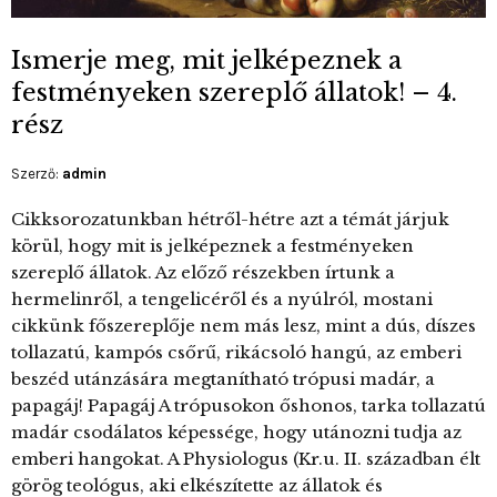
Ismerje meg, mit jelképeznek a
festményeken szereplő állatok! – 4.
rész
Szerző:
admin
Cikksorozatunkban hétről-hétre azt a témát járjuk
körül, hogy mit is jelképeznek a festményeken
szereplő állatok. Az előző részekben írtunk a
hermelinről, a tengelicéről és a nyúlról, mostani
cikkünk főszereplője nem más lesz, mint a dús, díszes
tollazatú, kampós csőrű, rikácsoló hangú, az emberi
beszéd utánzására megtanítható trópusi madár, a
papagáj! Papagáj A trópusokon őshonos, tarka tollazatú
madár csodálatos képessége, hogy utánozni tudja az
emberi hangokat. A Physiologus (Kr.u. II. században élt
görög teológus, aki elkészítette az állatok és