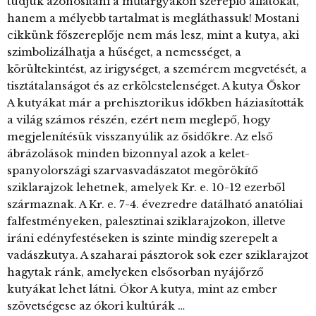
tudjuk azonosítani a műtárgyakon szereplő állatokat,
hanem a mélyebb tartalmat is megláthassuk! Mostani
cikkünk főszereplője nem más lesz, mint a kutya, aki
szimbolizálhatja a hűséget, a nemességet, a
körültekintést, az irigységet, a szemérem megvetését, a
tisztátalanságot és az erkölcstelenséget. A kutya Őskor
A kutyákat már a prehisztorikus időkben háziasították
a világ számos részén, ezért nem meglepő, hogy
megjelenítésük visszanyúlik az ősidőkre. Az első
ábrázolások minden bizonnyal azok a kelet-
spanyolországi szarvasvadászatot megörökítő
sziklarajzok lehetnek, amelyek Kr. e. 10-12 ezerből
származnak. A Kr. e. 7-4. évezredre datálható anatóliai
falfestményeken, palesztinai sziklarajzokon, illetve
iráni edényfestéseken is szinte mindig szerepelt a
vadászkutya. A szaharai pásztorok sok ezer sziklarajzot
hagytak ránk, amelyeken elsősorban nyájőrző
kutyákat lehet látni. Ókor A kutya, mint az ember
szövetségese az ókori kultúrák …