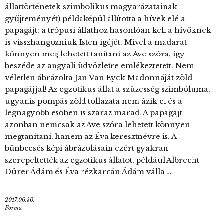
állattörténetek szimbolikus magyarázatainak
gyűjteményét) példaképül állította a hívek elé a
papagájt: a trópusi állathoz hasonlóan kell a hívőknek
is visszhangozniuk Isten igéjét. Mivel a madarat
könnyen meg lehetett tanítani az Ave szóra, így
beszéde az angyali üdvözletre emlékeztetett. Nem
véletlen ábrázolta Jan Van Eyck Madonnáját zöld
papagájjal! Az egzotikus állat a szüzesség szimbóluma,
ugyanis pompás zöld tollazata nem ázik el és a
legnagyobb esőben is száraz marad. A papagájt
azonban nemcsak az Ave szóra lehetett könnyen
megtanítani, hanem az Éva keresztnévre is. A
bűnbeesés képi ábrázolásain ezért gyakran
szerepeltették az egzotikus állatot, például Albrecht
Dürer Ádám és Éva rézkarcán Ádám válla …
2017.06.30.
Forma