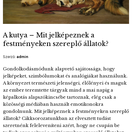
A kutya – Mit jelképeznek a
festményeken szereplő állatok?
Szerző:
admin
Gondolkodásmódunk alapvető sajátossága, hogy
jelképeket, szimbólumokat és analógiákat használunk.
A környezet természeti jelenségei, élőlényei és maguk
az ember teremtette tárgyak mind a mai napig a
képalkotás alapszókincsébe tartoznak, elég csak a
közösségi médiában használt emotikonokra
gondolnunk. Mit jelképeznek a festményeken szereplő
állatok? Cikksorozatunkban az elvesztett tudást
szeretnénk feleleveníteni azért, hogy ne csupán be