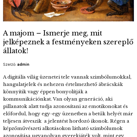
A majom – Ismerje meg, mit
jelképeznek a festményeken szereplő
állatok!
Szerző:
admin
A digitális világ üzenetei tele vannak szimbólumokkal,
hangulatjelek és nehezen értelmezhető ábrácskák
könnyítik vagy éppen bonyolítják a
kommunikációnkat. Van olyan generáció, aki
pillanatok alatt tudja azonosítani az emotikonokat és
előfordul, hogy egy-egy üzenetben a betűk helyét már
teljesen átveszik a jelentést hordozó ikonok. Régen a
képzőművészeti alkotásokon látható szimbólumok
azonosítása ugyanolyan gyerekjáték volt, mint egy