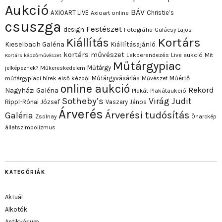
Aukció
BÁV
AXIOART LIVE
Christie’s
Axioart online
csuszga
Festészet
design
Fotográfia
Gulácsy Lajos
Kortárs
Kiállítás
Kieselbach Galéria
Kiállításajánló
kortárs művészet
Lakberendezés
Live aukció
Mit
Kortárs képzőművészet
Műtárgypiac
Műtárgy
jelképeznek?
Műkereskedelem
Műtárgyvásárlás
Műértő
műtárgypiaci hírek első kézből
Művészet
online aukció
Rekord
Nagyházi Galéria
Plakát
Plakátaukció
Sotheby’s
Virág Judit
Rippl-Rónai József
Vaszary János
Árverés
Árverési tudósítás
Galéria
Zsolnay
Önarckép
állatszimbolizmus
KATEGÓRIÁK
Aktuál
Alkotók
Antikvárium