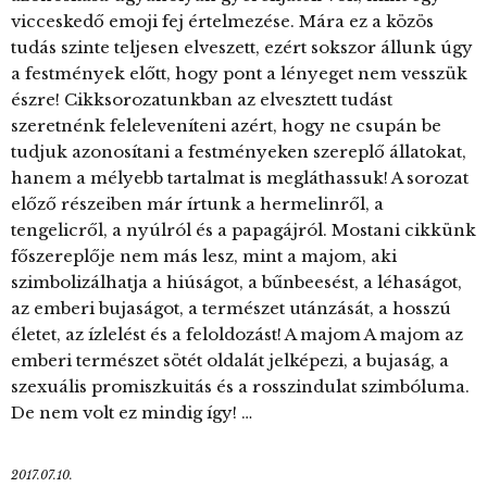
vicceskedő emoji fej értelmezése. Mára ez a közös
tudás szinte teljesen elveszett, ezért sokszor állunk úgy
a festmények előtt, hogy pont a lényeget nem vesszük
észre! Cikksorozatunkban az elvesztett tudást
szeretnénk feleleveníteni azért, hogy ne csupán be
tudjuk azonosítani a festményeken szereplő állatokat,
hanem a mélyebb tartalmat is megláthassuk! A sorozat
előző részeiben már írtunk a hermelinről, a
tengelicről, a nyúlról és a papagájról. Mostani cikkünk
főszereplője nem más lesz, mint a majom, aki
szimbolizálhatja a hiúságot, a bűnbeesést, a léhaságot,
az emberi bujaságot, a természet utánzását, a hosszú
életet, az ízlelést és a feloldozást! A majom A majom az
emberi természet sötét oldalát jelképezi, a bujaság, a
szexuális promiszkuitás és a rosszindulat szimbóluma.
De nem volt ez mindig így! …
2017.07.10.