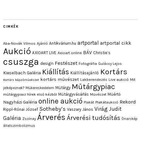
CIMKÉK
artportal
artportal cikk
Antikvárium.hu
Aba-Novák Vilmos
Ajánló
Aukció
BÁV
AXIOART LIVE
Christie’s
Axioart online
csuszga
Festészet
design
Fotográfia
Gulácsy Lajos
Kortárs
Kiállítás
Kieselbach Galéria
Kiállításajánló
kortárs művészet
Lakberendezés
Live aukció
Mit
Kortárs képzőművészet
Műtárgypiac
Műtárgy
jelképeznek?
Műkereskedelem
Műtárgyvásárlás
Műértő
műtárgypiaci hírek első kézből
Művészet
online aukció
Rekord
Nagyházi Galéria
Plakát
Plakátaukció
Sotheby’s
Virág Judit
Rippl-Rónai József
Vaszary János
Árverés
Árverési tudósítás
Galéria
Zsolnay
Önarckép
állatszimbolizmus