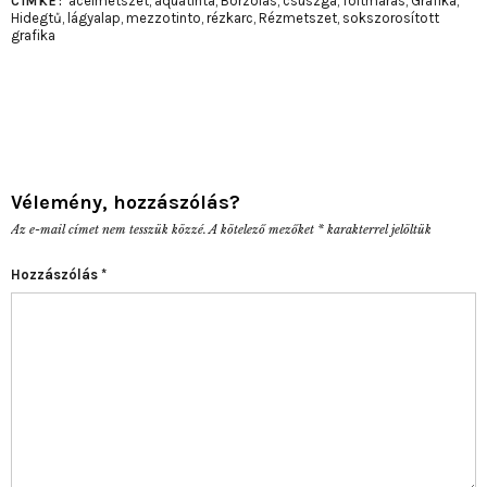
acélmetszet
,
aquatinta
,
Borzolás
,
csuszga
,
foltmarás
,
Grafika
,
CIMKE:
Hidegtű
,
lágyalap
,
mezzotinto
,
rézkarc
,
Rézmetszet
,
sokszorosított
grafika
Vélemény, hozzászólás?
Az e-mail címet nem tesszük közzé.
A kötelező mezőket
*
karakterrel jelöltük
Hozzászólás
*