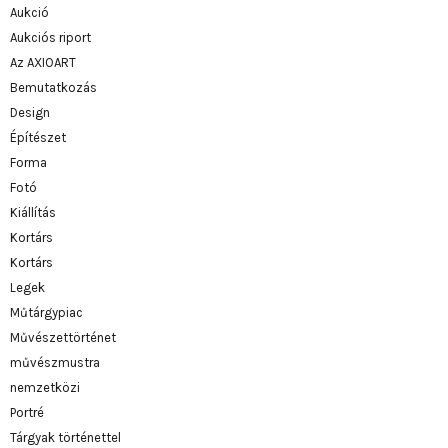
Aukció
Aukciós riport
Az AXIOART
Bemutatkozás
Design
Építészet
Forma
Fotó
Kiállítás
Kortárs
Kortárs
Legek
Műtárgypiac
Művészettörténet
művészmustra
nemzetközi
Portré
Tárgyak történettel