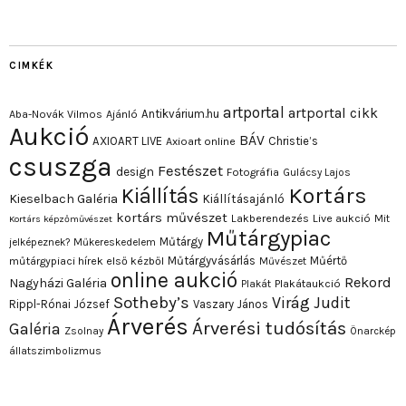
CIMKÉK
artportal
artportal cikk
Antikvárium.hu
Aba-Novák Vilmos
Ajánló
Aukció
BÁV
AXIOART LIVE
Christie’s
Axioart online
csuszga
Festészet
design
Fotográfia
Gulácsy Lajos
Kortárs
Kiállítás
Kieselbach Galéria
Kiállításajánló
kortárs művészet
Lakberendezés
Live aukció
Mit
Kortárs képzőművészet
Műtárgypiac
Műtárgy
jelképeznek?
Műkereskedelem
Műtárgyvásárlás
Műértő
műtárgypiaci hírek első kézből
Művészet
online aukció
Rekord
Nagyházi Galéria
Plakát
Plakátaukció
Sotheby’s
Virág Judit
Rippl-Rónai József
Vaszary János
Árverés
Árverési tudósítás
Galéria
Zsolnay
Önarckép
állatszimbolizmus