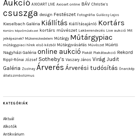
Aukció
BÁV
AXIOART LIVE
Christie’s
Axioart online
csuszga
Festészet
design
Fotográfia
Gulácsy Lajos
Kortárs
Kiállítás
Kieselbach Galéria
Kiállításajánló
kortárs művészet
Lakberendezés
Live aukció
Mit
Kortárs képzőművészet
Műtárgypiac
Műtárgy
jelképeznek?
Műkereskedelem
Műtárgyvásárlás
Műértő
műtárgypiaci hírek első kézből
Művészet
online aukció
Rekord
Nagyházi Galéria
Plakát
Plakátaukció
Sotheby’s
Virág Judit
Rippl-Rónai József
Vaszary János
Árverés
Árverési tudósítás
Galéria
Zsolnay
Önarckép
állatszimbolizmus
KATEGÓRIÁK
Aktuál
Alkotók
Antikvárium