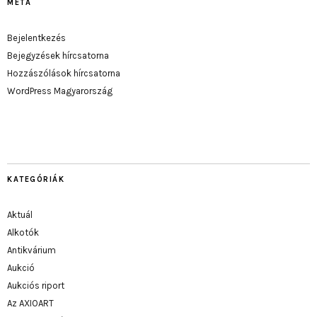
META
Bejelentkezés
Bejegyzések hírcsatorna
Hozzászólások hírcsatorna
WordPress Magyarország
KATEGÓRIÁK
Aktuál
Alkotók
Antikvárium
Aukció
Aukciós riport
Az AXIOART