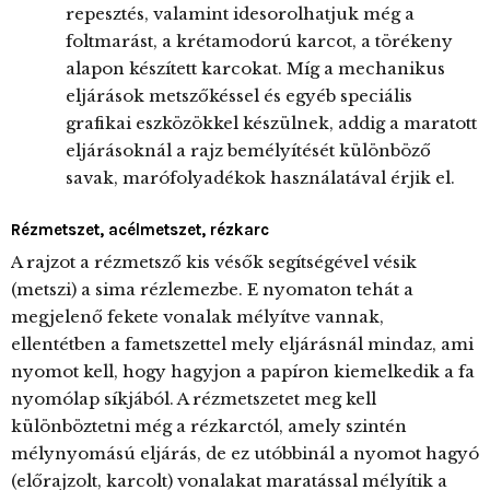
repesztés, valamint idesorolhatjuk még a
foltmarást, a krétamodorú karcot, a törékeny
alapon készített karcokat. Míg a mechanikus
eljárások metszőkéssel és egyéb speciális
grafikai eszközökkel készülnek, addig a maratott
eljárásoknál a rajz bemélyítését különböző
savak, marófolyadékok használatával érjik el.
Rézmetszet, acélmetszet, rézkarc
A rajzot a rézmetsző kis vésők segítségével vésik
(metszi) a sima rézlemezbe. E nyomaton tehát a
megjelenő fekete vonalak mélyítve vannak,
ellentétben a fametszettel mely eljárásnál mindaz, ami
nyomot kell, hogy hagyjon a papíron kiemelkedik a fa
nyomólap síkjából. A rézmetszetet meg kell
különböztetni még a rézkarctól, amely szintén
mélynyomású eljárás, de ez utóbbinál a nyomot hagyó
(előrajzolt, karcolt) vonalakat maratással mélyítik a