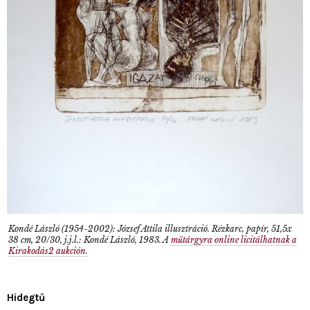
Kondé László (1954-2002): József Attila illusztráció. Rézkarc, papír, 51,5x
38 cm, 20/30, j.j.l.: Kondé László, 1983. A
műtárgyra online licitálhatnak a
Kirakodás2 aukción.
Hidegtű