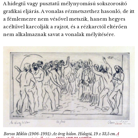
A hidegtű vagy pusztatű mélynyomású sokszorosító
grafikai eljárás. A vonalas rézmetszethez hasonló, de itt
a fémlemezre nem vésővel metszik, hanem hegyes
acéltűvel karcolják a rajzot, és a rézkarctól eltérően
nem alkalmaznak savat a vonalak mélyítésére.
Borsos Miklós (1906-1991): Az öreg hídon. Hidegtű, 19 x 33,5 cm.
A