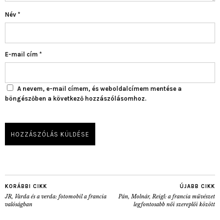
Név
*
E-mail cím
*
A nevem, e-mail címem, és weboldalcímem mentése a
böngészőben a következő hozzászólásomhoz.
KORÁBBI CIKK
ÚJABB CIKK
JR, Varda és a verda: fotomobil a francia
Pán, Molnár, Reigl: a francia művészet
valóságban
legfontosabb női szereplői között