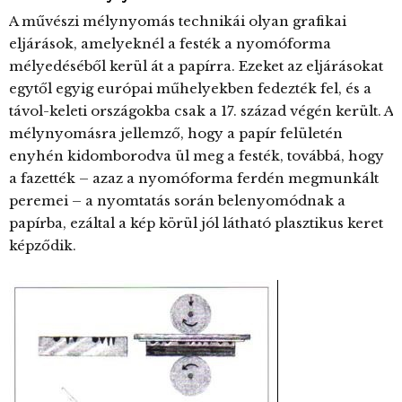
A művészi mélynyomás technikái olyan grafikai
eljárások, amelyeknél a festék a nyomóforma
mélyedéséből kerül át a papírra. Ezeket az eljárásokat
egytől egyig európai műhelyekben fedezték fel, és a
távol-keleti országokba csak a 17. század végén került. A
mélynyomásra jellemző, hogy a papír felületén
enyhén kidomborodva ül meg a festék, továbbá, hogy
a fazették – azaz a nyomóforma ferdén megmunkált
peremei – a nyomtatás során belenyomódnak a
papírba, ezáltal a kép körül jól látható plasztikus keret
képződik.