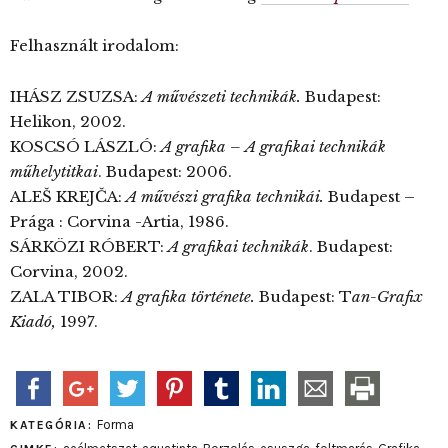
Felhasznált irodalom:
IHÁSZ ZSUZSA:
A
művészeti
technikák.
Budapest:
Helikon, 2002.
KOSCSÓ LÁSZLÓ:
A
grafika
–
A
grafikai
technikák
műhelytitkai
. Budapest: 2006.
ALEŠ KREJČA:
A
művészi
grafika
technikái.
Budapest –
Prága : Corvina -Artia, 1986.
SÁRKÖZI RÓBERT:
A
grafikai
technikák
. Budapest:
Corvina, 2002.
ZALA TIBOR:
A
grafika
története.
Budapest: T
an-Grafix
Kiadó,
1997.
Forma
KATEGÓRIA: