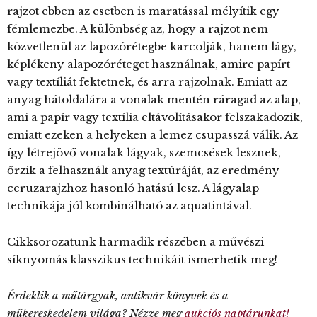
rajzot ebben az esetben is maratással mélyítik egy
fémlemezbe. A különbség az, hogy a rajzot nem
közvetlenül az lapozórétegbe karcolják, hanem lágy,
képlékeny alapozóréteget használnak, amire papírt
vagy textíliát fektetnek, és arra rajzolnak. Emiatt az
anyag hátoldalára a vonalak mentén ráragad az alap,
ami a papír vagy textília eltávolításakor felszakadozik,
emiatt ezeken a helyeken a lemez csupasszá válik. Az
így létrejövő vonalak lágyak, szemcsések lesznek,
őrzik a felhasznált anyag textúráját, az eredmény
ceruzarajzhoz hasonló hatású lesz. A lágyalap
technikája jól kombinálható az aquatintával.
Cikksorozatunk harmadik részében a művészi
síknyomás klasszikus technikáit ismerhetik meg!
Érdeklik a műtárgyak, antikvár könyvek és a
műkereskedelem világa? Nézze meg
aukciós naptárunkat!