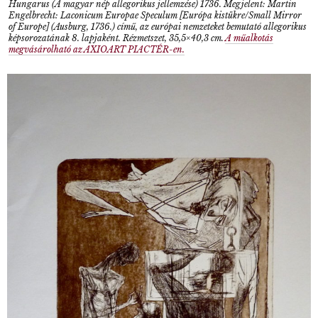
Hungarus (A magyar nép allegorikus jellemzése) 1736. Megjelent: Martin
Engelbrecht: Laconicum Europae Speculum [Európa kistükre/Small Mirror
of Europe] (Ausburg, 1736.) című, az európai nemzeteket bemutató allegorikus
képsorozatának 8. lapjaként. Rézmetszet, 35,5×40,3 cm.
A műalkotás
megvásárolható az AXIOART PIACTÉR-en.