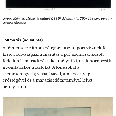
Robert Kipniss: Házak és istállók (1999). Mezzotinto, 295×238 mm. Forrás:
British Museum
Foltmarás (aquatinta)
A fémlemezre finom rétegben aszfaltport visznek fel,
kissé ráolvasztják, a maratás a por szemcséi között
fedetlenül maradt részeket mélyíti ki, ezek hordozzák
nyomtatáskor a festéket. A tónusokat a
szemcsenagyság variálásával, a maróanyag
erősségével és a maratás időtartamával lehet
befolyásolni.