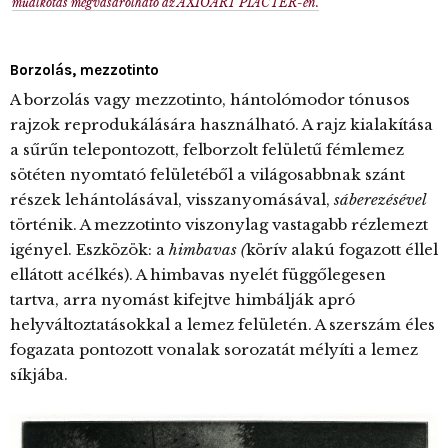
műalkotás megvásárolható az AXIOART PIACTÉR-en.
Borzolás, mezzotinto
A borzolás vagy mezzotinto, hántolómodor tónusos
rajzok reprodukálására használható. A rajz kialakítása
a sűrűn telepontozott, felborzolt felületű fémlemez
sötéten nyomtató felületéből a világosabbnak szánt
részek lehántolásával, visszanyomásával,
sáberezésével
történik. A mezzotinto viszonylag vastagabb rézlemezt
igényel. Eszközök: a
himbavas
(
körív alakú fogazott éllel
ellátott acélkés). A himbavas nyelét függőlegesen
tartva, arra nyomást kifejtve himbálják apró
helyváltoztatásokkal a lemez felületén. A szerszám éles
fogazata pontozott vonalak sorozatát mélyíti a lemez
síkjába.