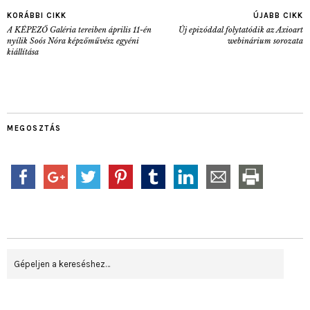
KORÁBBI CIKK
ÚJABB CIKK
A KÉPEZŐ Galéria tereiben április 11-én
Új epizóddal folytatódik az Axioart
nyílik Soós Nóra képzőművész egyéni
webinárium sorozata
kiállítása
MEGOSZTÁS