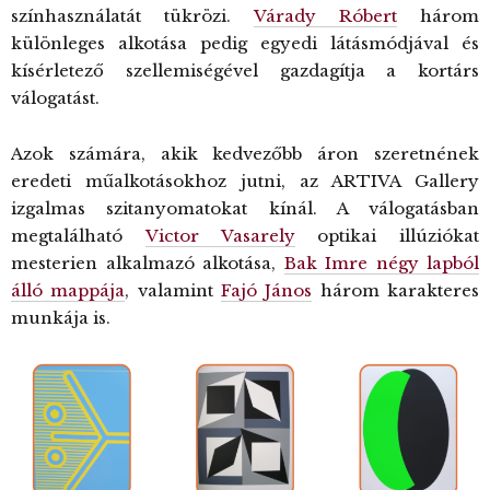
színhasználatát tükrözi.
Várady Róbert
három
különleges alkotása pedig egyedi látásmódjával és
kísérletező szellemiségével gazdagítja a kortárs
válogatást.
Azok számára, akik kedvezőbb áron szeretnének
eredeti műalkotásokhoz jutni, az ARTIVA Gallery
izgalmas szitanyomatokat kínál. A válogatásban
megtalálható
Victor Vasarely
optikai illúziókat
mesterien alkalmazó alkotása,
Bak Imre négy lapból
álló mappája
, valamint
Fajó János
három karakteres
munkája is.