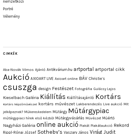
nemzetközi
Portré
Vélemény
CIMKÉK
artportal
artportal cikk
Antikvárium.hu
Aba-Novák Vilmos
Ajánló
Aukció
BÁV
AXIOART LIVE
Christie’s
Axioart online
csuszga
Festészet
design
Fotográfia
Gulácsy Lajos
Kortárs
Kiállítás
Kieselbach Galéria
Kiállításajánló
kortárs művészet
Lakberendezés
Live aukció
Mit
Kortárs képzőművészet
Műtárgypiac
Műtárgy
jelképeznek?
Műkereskedelem
Műtárgyvásárlás
Műértő
műtárgypiaci hírek első kézből
Művészet
online aukció
Rekord
Nagyházi Galéria
Plakát
Plakátaukció
Sotheby’s
Virág Judit
Rippl-Rónai József
Vaszary János