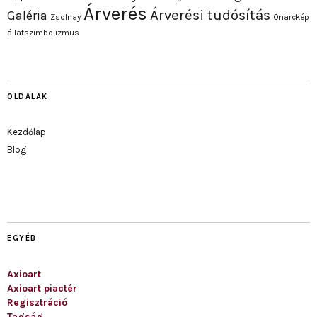
Árverés
Árverési tudósítás
Galéria
Zsolnay
Önarckép
állatszimbolizmus
OLDALAK
Kezdőlap
Blog
EGYÉB
Axioart
Axioart piactér
Regisztráció
Tagság