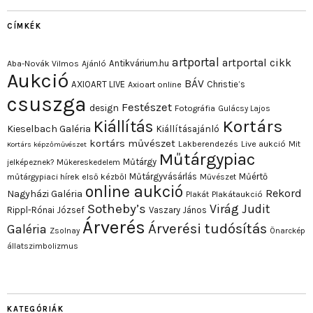
CÍMKÉK
artportal
artportal cikk
Antikvárium.hu
Aba-Novák Vilmos
Ajánló
Aukció
BÁV
AXIOART LIVE
Christie’s
Axioart online
csuszga
Festészet
design
Fotográfia
Gulácsy Lajos
Kortárs
Kiállítás
Kieselbach Galéria
Kiállításajánló
kortárs művészet
Lakberendezés
Live aukció
Mit
Kortárs képzőművészet
Műtárgypiac
Műtárgy
jelképeznek?
Műkereskedelem
Műtárgyvásárlás
Műértő
műtárgypiaci hírek első kézből
Művészet
online aukció
Rekord
Nagyházi Galéria
Plakát
Plakátaukció
Sotheby’s
Virág Judit
Rippl-Rónai József
Vaszary János
Árverés
Árverési tudósítás
Galéria
Zsolnay
Önarckép
állatszimbolizmus
KATEGÓRIÁK