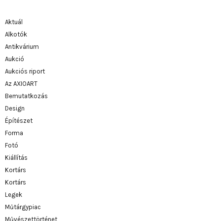
Aktuál
Alkotók
Antikvárium
Aukció
Aukciós riport
Az AXIOART
Bemutatkozás
Design
Építészet
Forma
Fotó
Kiállítás
Kortárs
Kortárs
Legek
Műtárgypiac
Művészettörténet