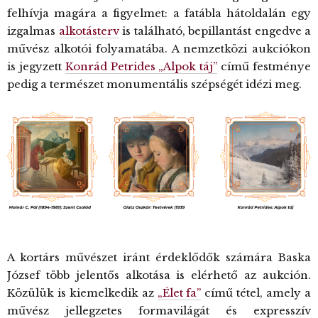
felhívja magára a figyelmet: a fatábla hátoldalán egy
izgalmas
alkotásterv
is található, bepillantást engedve a
művész alkotói folyamatába. A nemzetközi aukciókon
is jegyzett
Konrád Petrides „Alpok táj”
című festménye
pedig a természet monumentális szépségét idézi meg.
A kortárs művészet iránt érdeklődők számára Baska
József több jelentős alkotása is elérhető az aukción.
Közülük is kiemelkedik az
„Élet fa”
című tétel, amely a
művész jellegzetes formavilágát és expresszív