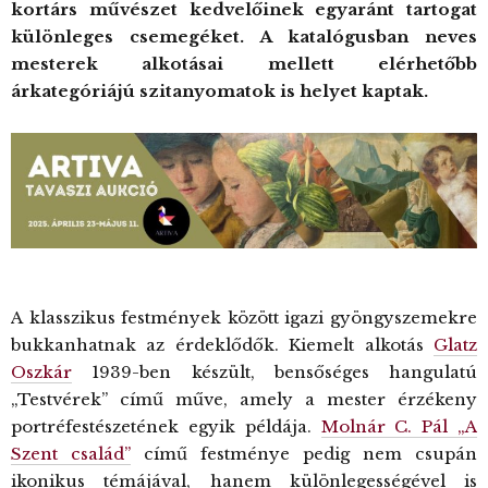
kortárs művészet kedvelőinek egyaránt tartogat
különleges csemegéket. A katalógusban neves
mesterek alkotásai mellett elérhetőbb
árkategóriájú szitanyomatok is helyet kaptak.
A klasszikus festmények között igazi gyöngyszemekre
bukkanhatnak az érdeklődők. Kiemelt alkotás
Glatz
Oszkár
1939-ben készült, bensőséges hangulatú
„Testvérek” című műve, amely a mester érzékeny
portréfestészetének egyik példája.
Molnár C. Pál „A
Szent család”
című festménye pedig nem csupán
ikonikus témájával, hanem különlegességével is