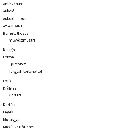
Antikvárium
Aukció
Aukciós riport
Az AXIOART
Bemutatkozás
művészmustra
Design
Forma
Építészet
Tárgyak történettel
Fotó
Kiállítás
Kortárs
Kortárs
Legek
Műtárgypiac
Művészettörténet